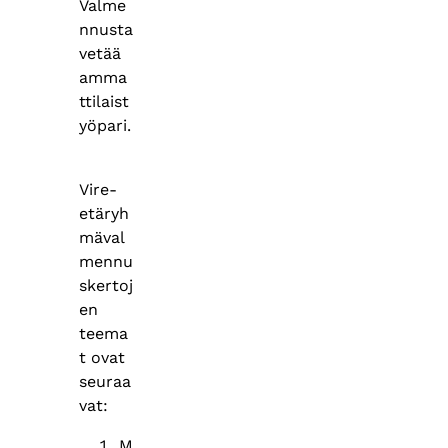
Valme
nnusta
vetää
amma
ttilaist
yöpari.
Vire-
etäryh
mäval
mennu
skertoj
en
teema
t ovat
seuraa
vat:
M