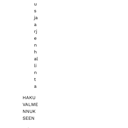
u
s
ja
a
rj
e
n
h
al
li
n
t
a
HAKU
VALME
NNUK
SEEN