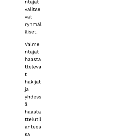
ntajat
valitse
vat
ryhmäl
äiset.
Valme
ntajat
haasta
tteleva
t
hakijat
ja
yhdess
ä
haasta
ttelutil
antees
sa