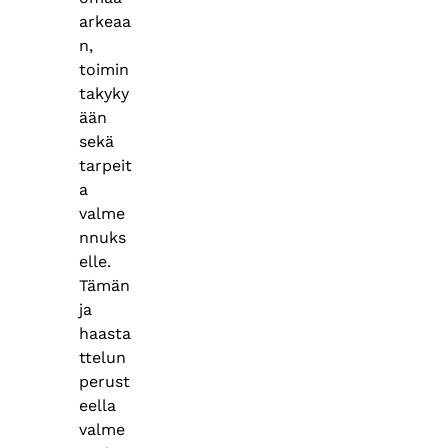
arkeaa
n,
toimin
takyky
ään
sekä
tarpeit
a
valme
nnuks
elle.
Tämän
ja
haasta
ttelun
perust
eella
valme