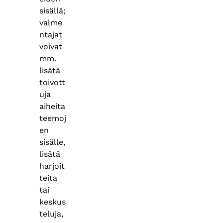
sisällä;
valme
ntajat
voivat
mm.
lisätä
toivott
uja
aiheita
teemoj
en
sisälle,
lisätä
harjoit
teita
tai
keskus
teluja,