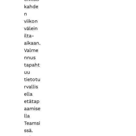
kahde
n
viikon
välein
ilta-
aikaan.
Valme
nnus
tapaht
uu
tietotu
rvallis
ella
etätap
aamise
lla
Teamsi
ssä.