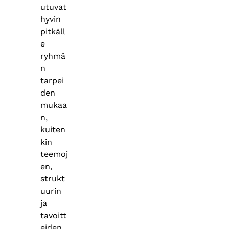
utuvat
hyvin
pitkäll
e
ryhmä
n
tarpei
den
mukaa
n,
kuiten
kin
teemoj
en,
strukt
uurin
ja
tavoitt
eiden