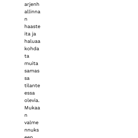
arjenh
allinna
n
haaste
ita ja
haluaa
kohda
ta
muita
samas
sa
tilante
essa
olevia.
Mukaa
n
valme
nnuks
een