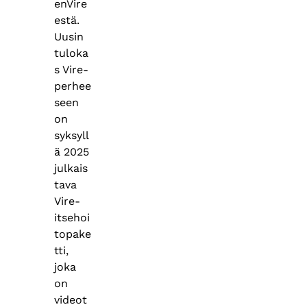
enVire
estä.
Uusin
tuloka
s Vire-
perhee
seen
on
syksyll
ä 2025
julkais
tava
Vire-
itsehoi
topake
tti,
joka
on
videot