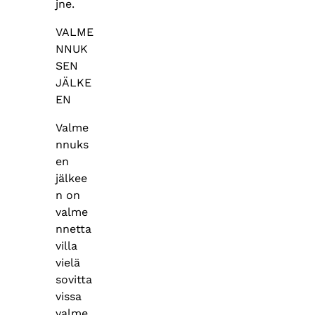
jne.
VALME
NNUK
SEN
JÄLKE
EN
Valme
nnuks
en
jälkee
n on
valme
nnetta
villa
vielä
sovitta
vissa
valme