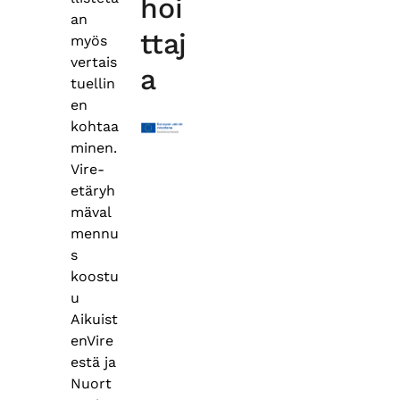
hoi
an
ttaj
myös
vertais
a
tuellin
en
kohtaa
minen.
Vire-
etäryh
mäval
mennu
s
koostu
u
Aikuist
enVire
estä ja
Nuort