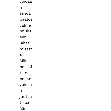
voidaa
n
tehdä
päätös
valme
nnuks
een
lähte
misest
ä.
Mikäli
hakijoi
ta on
paljon,
voidaa
n
joutua
tekem
ään