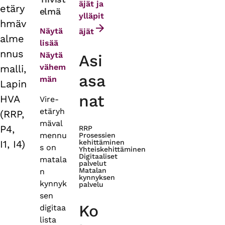
äjät ja
etäry
elmä
tabs
ylläpit
hmäv
Näytä
äjät
alme
lisää
nnus
Näytä
Asi
vähem
malli,
asa
män
Lapin
nat
HVA
Vire-
etäryh
(RRP,
mäval
P4,
RRP
mennu
Prosessien
I1, I4)
kehittäminen
s on
Yhteiskehittäminen
Digitaaliset
matala
palvelut
Matalan
n
kynnyksen
kynnyk
palvelu
sen
Ko
digitaa
lista