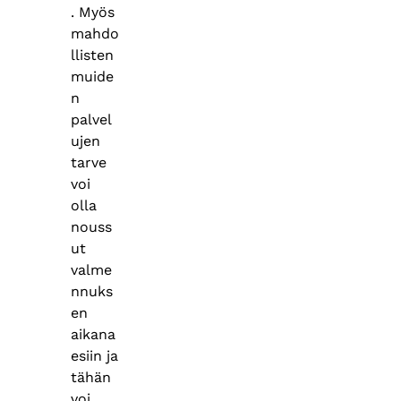
. Myös
mahdo
llisten
muide
n
palvel
ujen
tarve
voi
olla
nouss
ut
valme
nnuks
en
aikana
esiin ja
tähän
voi