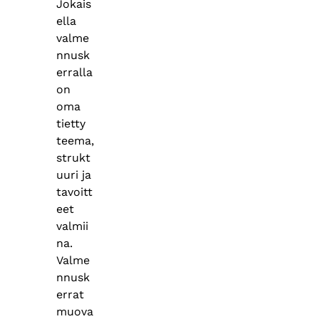
Jokais
ella
valme
nnusk
erralla
on
oma
tietty
teema,
strukt
uuri ja
tavoitt
eet
valmii
na.
Valme
nnusk
errat
muova