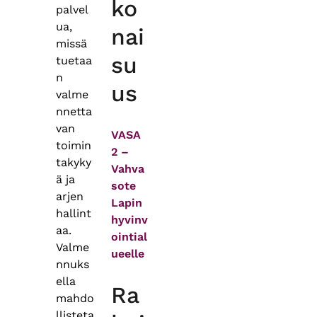
ko
palvel
ua,
nai
missä
su
tuetaa
n
us
valme
nnetta
van
VASA
toimin
2 –
takyky
Vahva
ä ja
sote
arjen
Lapin
hallint
hyvinv
aa.
ointial
Valme
ueelle
nnuks
ella
Ra
mahdo
llisteta