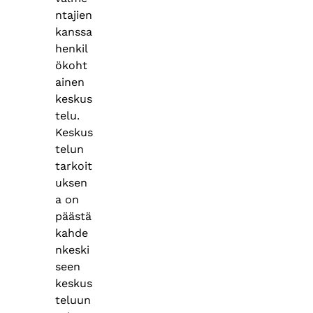
ntajien
kanssa
henkil
ökoht
ainen
keskus
telu.
Keskus
telun
tarkoit
uksen
a on
päästä
kahde
nkeski
seen
keskus
teluun