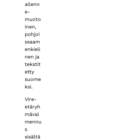
allenn
e-
muoto
inen,
pohjoi
ssaam
enkieli
nen ja
tekstit
etty
suome
ksi.
Vire-
etäryh
mäval
mennu
s
sisältä