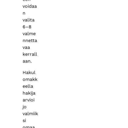
voidaa
n
valita
6–8
valme
nnetta
vaa
kerrall
aan.
Hakul
omakk
eella
hakija
arvioi
jo
valmiik
si
omaa