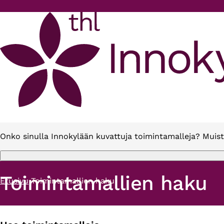
Hyppää pääsisältöön
Onko sinulla Innokylään kuvattuja toimintamalleja? Muist
Toimintamallien haku
Etusivu
Toimintamallien haku
Murupolku