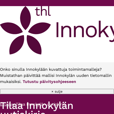
Hyppää pääsisältöön
Onko sinulla Innokylään kuvattuja toimintamalleja?
Muistathan päivittää mallisi Innokylän uuden tietomallin
mukaisiksi.
Tutustu päivitysohjeeseen
× sulje
Tilaa Innokylän
Etusivu
Tilaa Innokylän uutiskirje
Murupolku