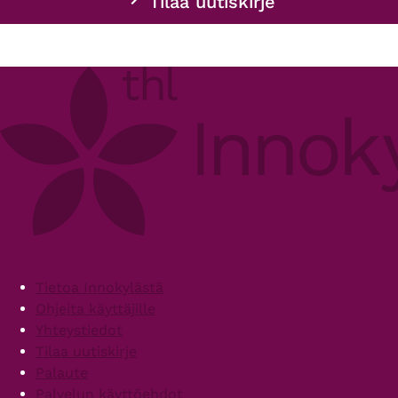
Tilaa uutiskirje
Footer
Tietoa Innokylästä
Ohjeita käyttäjille
Yhteystiedot
Tilaa uutiskirje
Palaute
Palvelun käyttöehdot