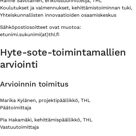
Hanne Savolainen, erikoissuunnittelija, THL
Koulutukset ja valmennukset, kehittämistoiminnan tuki,
Yhteiskunnallisten innovaatioiden osaamiskeskus
Sähköpostiosoitteet ovat muotoa:
etunimi.sukunimi(at)thl.fi
Hyte-sote-toimintamallien
arviointi
Arvioinnin toimitus
Marika Kylänen, projektipäällikkö, THL
Päätoimittaja
Pia Hakamäki, kehittämispäällikkö, THL
Vastuutoimittaja