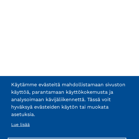
Käytämme evästeitä mahdollistamaan sivuston
käyttöä, parantamaan käyttökokemusta ja
analysoimaan kävijäliikennettä. Tässä voit
hyväksyä evästeiden käytön tai muokata
asetuksia.
Lue lisää