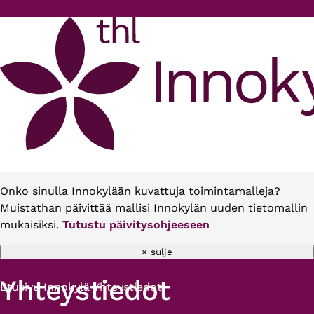
Hyppää pääsisältöön
Onko sinulla Innokylään kuvattuja toimintamalleja?
Muistathan päivittää mallisi Innokylän uuden tietomallin
mukaisiksi.
Tutustu päivitysohjeeseen
× sulje
Yhteystiedot
Etusivu
Innokylä
Yhteystiedot
Murupolku