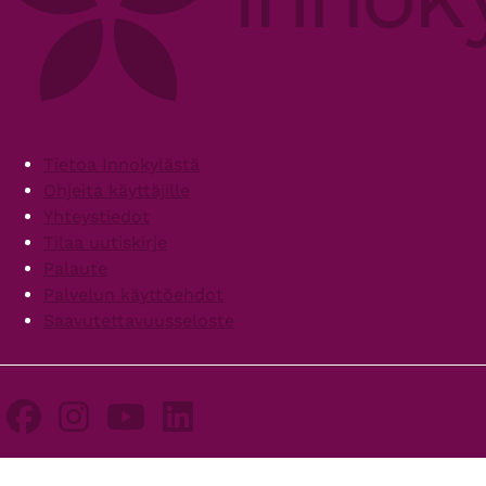
Footer
Tietoa Innokylästä
Ohjeita käyttäjille
Yhteystiedot
Tilaa uutiskirje
Palaute
Palvelun käyttöehdot
Saavutettavuusseloste