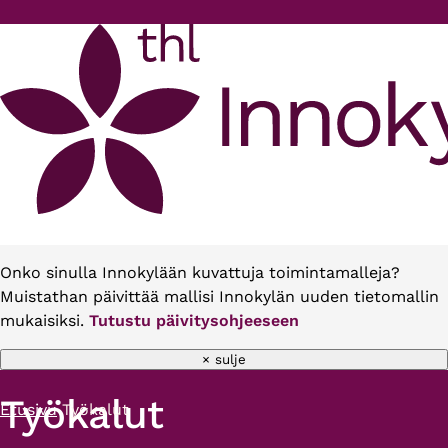
Hyppää pääsisältöön
Onko sinulla Innokylään kuvattuja toimintamalleja?
Muistathan päivittää mallisi Innokylän uuden tietomallin
mukaisiksi.
Tutustu päivitysohjeeseen
× sulje
Työkalut
Etusivu
Työkalut
Murupolku