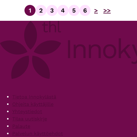
1
2
3
4
5
6
>
>>
Sivu
Sivu
Sivu
Sivu
Sivu
Sivu
Sivutus
Footer
Tietoa Innokylästä
Ohjeita käyttäjille
Yhteystiedot
Tilaa uutiskirje
Palaute
Palvelun käyttöehdot