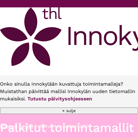
Hyppää pääsisältöön
Onko sinulla Innokylään kuvattuja toimintamalleja?
Muistathan päivittää mallisi Innokylän uuden tietomallin
mukaisiksi.
Tutustu päivitysohjeeseen
× sulje
Palkitut toimintamallit
Etusivu
Arvioi
Palkitut toimintamallit
Murupolku