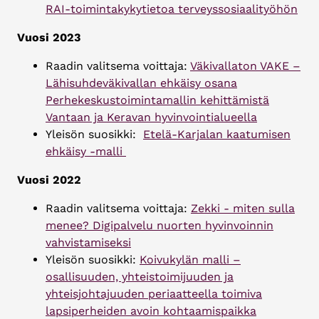
RAI-toimintakykytietoa terveyssosiaalityöhön
Vuosi 2023
Raadin valitsema voittaja:
Väkivallaton VAKE –
Lähisuhdeväkivallan ehkäisy osana
Perhekeskustoimintamallin kehittämistä
Vantaan ja Keravan hyvinvointialueella
Yleisön suosikki:
Etelä-Karjalan kaatumisen
ehkäisy -malli
Vuosi 2022
Raadin valitsema voittaja:
Zekki - miten sulla
menee? Digipalvelu nuorten hyvinvoinnin
vahvistamiseksi
Yleisön suosikki:
Koivukylän malli –
osallisuuden, yhteistoimijuuden ja
yhteisjohtajuuden periaatteella toimiva
lapsiperheiden avoin kohtaamispaikka