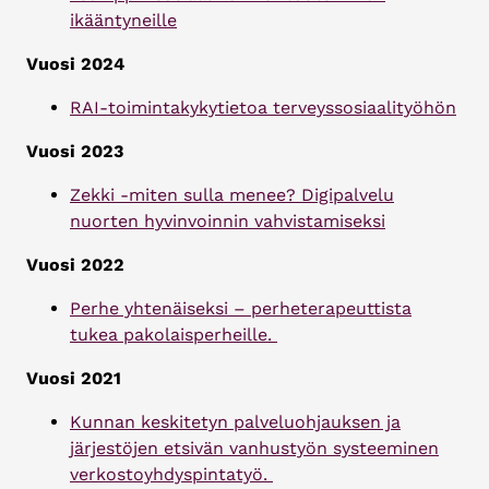
ikääntyneille
Vuosi 2024
RAI-toimintakykytietoa terveyssosiaalityöhön
Vuosi 2023
Zekki -miten sulla menee? Digipalvelu
nuorten hyvinvoinnin vahvistamiseksi
Vuosi 2022
Perhe yhtenäiseksi – perheterapeuttista
tukea pakolaisperheille.
Vuosi 2021
Kunnan keskitetyn palveluohjauksen ja
järjestöjen etsivän vanhustyön systeeminen
verkostoyhdyspintatyö.