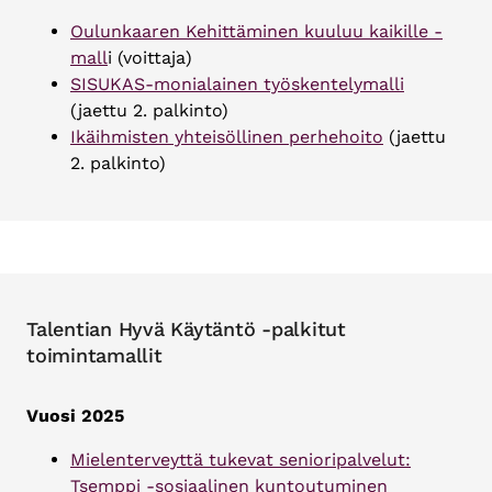
Oulunkaaren Kehittäminen kuuluu kaikille -
mall
i (voittaja)
SISUKAS-monialainen työskentelymalli
(jaettu 2. palkinto)
Ikäihmisten yhteisöllinen perhehoito
(jaettu
2. palkinto)
Talentian Hyvä Käytäntö -palkitut
toimintamallit
Vuosi 2025
Mielenterveyttä tukevat senioripalvelut:
Tsemppi -sosiaalinen kuntoutuminen