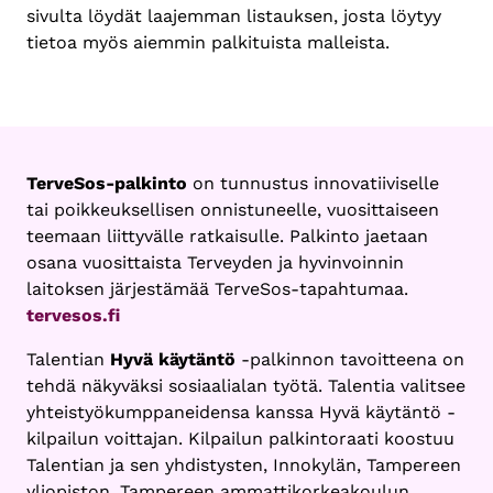
sivulta löydät laajemman listauksen, josta löytyy
tietoa myös aiemmin palkituista malleista.
TerveSos-palkinto
on tunnustus innovatiiviselle
tai poikkeuksellisen onnistuneelle, vuosittaiseen
teemaan liittyvälle ratkaisulle. Palkinto jaetaan
osana vuosittaista Terveyden ja hyvinvoinnin
laitoksen järjestämää TerveSos-tapahtumaa.
tervesos.fi
Talentian
Hyvä käytäntö
-palkinnon tavoitteena on
tehdä näkyväksi sosiaalialan työtä. Talentia valitsee
yhteistyökumppaneidensa kanssa Hyvä käytäntö -
kilpailun voittajan. Kilpailun palkintoraati koostuu
Talentian ja sen yhdistysten, Innokylän, Tampereen
yliopiston, Tampereen ammattikorkeakoulun,