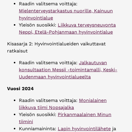
Raadin valitsema voittaja:
Mielenterveystarkastus nuorille, Kainuun
hyvinvointialue
Yleisön suosikki:
Liikkuva terveysneuvonta
Neppi, Etelä-Pohjanmaan hyvinvointialue
Kisasarja 2: Hyvinvointialueiden vaikuttavat
ratkaisut
Raadin valitsema voittaja:
Jalkautuvan
konsultaation Messii -toimintamalli, Keski-
Uudenmaan hyvinvointialueelta
Vuosi 2024
Raadin valitsema voittaja:
Monialainen
liikkuva tiimi Nopsajalka
Yleisön suosikki:
Pirkanmaalainen Minun
tiimini
Kunniamaininta:
Lapin hyvinvointilähete
ja