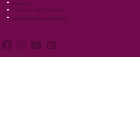
Palaute
Palvelun käyttöehdot
Saavutettavuusseloste