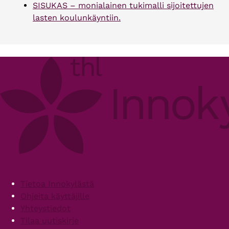
SISUKAS – monialainen tukimalli sijoitettujen
lasten koulunkäyntiin.
Footer
Tietoa Innokylästä
Ohjeita käyttäjille
Yhteystiedot
Tilaa uutiskirje