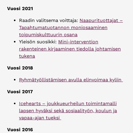
Vuosi 2021
Raadin valitsema voittaja:
Naapurituottajat –
Tapahtumatuotannon moniosaaminen
toipumiskulttuurin osana
Yleisön suosikki:
Mini-intervention
rakenteinen kirjaaminen tiedolla johtamisen
tukena
Vuosi 2018
Ryhmätyöllistämisen avulla elinvoimaa kyliin
Vuosi 2017
Icehearts – joukkueurheilun toimintamalli
lapsen hyväksi sekä sosiaalityön, koulun ja
vapaa-ajan tueksi
Vuosi 2016