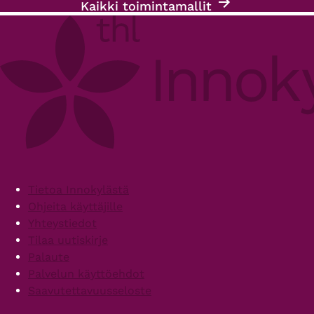
Kaikki toimintamallit
Footer
Tietoa Innokylästä
Ohjeita käyttäjille
Yhteystiedot
Tilaa uutiskirje
Palaute
Palvelun käyttöehdot
Saavutettavuusseloste