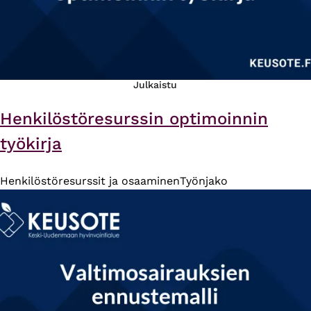
Julkaistu
Henkilöstöresurssin optimoinnin
työkirja
Henkilöstöresurssit ja osaaminen
Työnjako