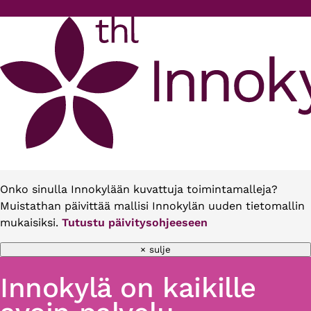
Hyppää pääsisältöön
Onko sinulla Innokylään kuvattuja toimintamalleja?
Muistathan päivittää mallisi Innokylän uuden tietomallin
mukaisiksi.
Tutustu päivitysohjeeseen
× sulje
Innokylä on kaikille