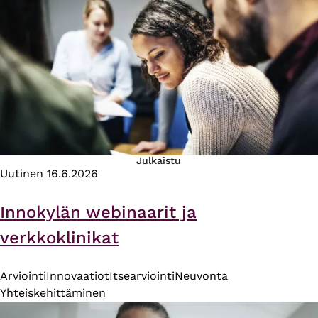
Julkaistu
Uutinen
16.6.2026
Innokylän webinaarit ja
verkkoklinikat
Arviointi
Innovaatiot
Itsearviointi
Neuvonta
Yhteiskehittäminen