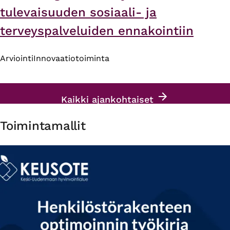
tulevaisuuden sosiaali- ja
terveyspalveluiden ennakointiin
Arviointi
Innovaatiotoiminta
Kaikki ajankohtaiset
Toimintamallit