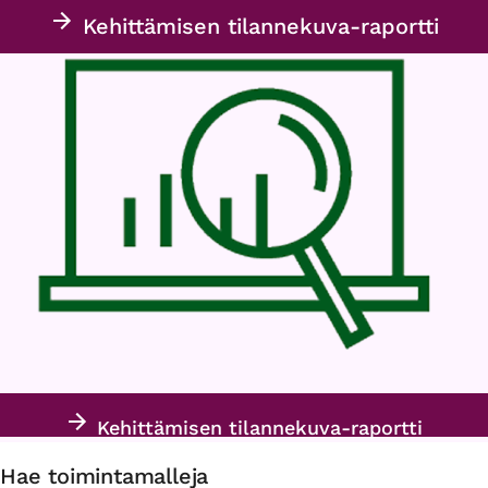
Kehittämisen tilannekuva-raportti
Kehittämisen tilannekuva-raportti
Hae toimintamalleja