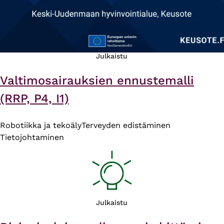
Julkaistu
Valtimosairauksien ennustemalli
(RRP, P4, I1)
Robotiikka ja tekoäly
Terveyden edistäminen
Tietojohtaminen
Julkaistu