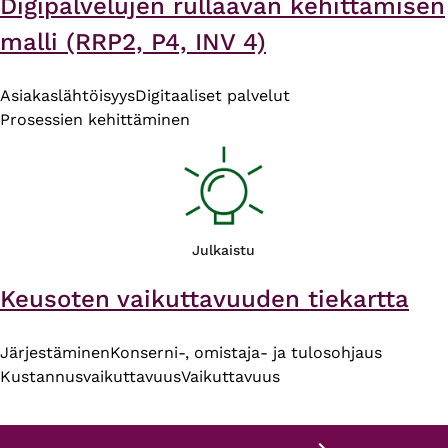
Digipalvelujen rullaavan kehittämisen
malli (RRP2, P4, INV 4)
Asiakaslähtöisyys
Digitaaliset palvelut
Prosessien kehittäminen
Julkaistu
Keusoten vaikuttavuuden tiekartta
Järjestäminen
Konserni-, omistaja- ja tulosohjaus
Kustannusvaikuttavuus
Vaikuttavuus