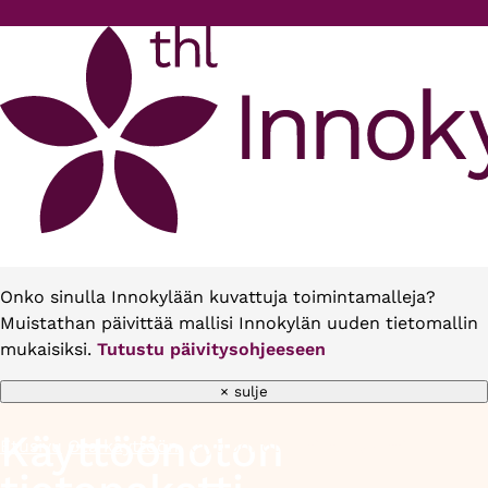
Hyppää pääsisältöön
Onko sinulla Innokylään kuvattuja toimintamalleja?
Muistathan päivittää mallisi Innokylän uuden tietomallin
mukaisiksi.
Tutustu päivitysohjeeseen
× sulje
Käyttöönoton
Etusivu
Ota käyttöön
Käyttöönoton tietopaketti
Murupolku