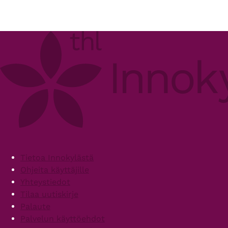
Footer
Tietoa Innokylästä
Ohjeita käyttäjille
Yhteystiedot
Tilaa uutiskirje
Palaute
Palvelun käyttöehdot