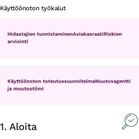
Käyttöönoton työkalut
Hidastajien tunnistaminen
Asiakasraati
Riskien
arviointi
Käyttöönoton toteutussuunnitelma
Muutosagentti
ja muutostiimi
1. Aloita