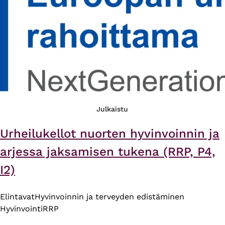
Julkaistu
Urheilukellot nuorten hyvinvoinnin ja
arjessa jaksamisen tukena (RRP, P4,
I2)
Elintavat
Hyvinvoinnin ja terveyden edistäminen
Hyvinvointi
RRP