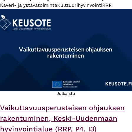
Kaveri- ja ystävätoiminta
Kulttuurihyvinvointi
RRP
Julkaistu
Vaikuttavuusperusteisen ohjauksen
rakentuminen, Keski-Uudenmaan
hyvinvointialue (RRP, P4, I3)