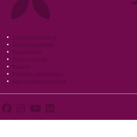
Footer
Tietoa Innokylästä
Ohjeita käyttäjille
Yhteystiedot
Tilaa uutiskirje
Palaute
Palvelun käyttöehdot
Saavutettavuusseloste