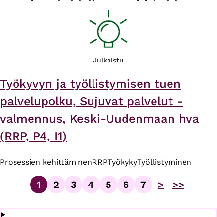
Julkaistu
Työkyvyn ja työllistymisen tuen
palvelupolku, Sujuvat palvelut -
valmennus, Keski-Uudenmaan hva
(RRP, P4, I1)
Prosessien kehittäminen
RRP
Työkyky
Työllistyminen
1
2
3
4
5
6
7
>
>>
Sivu
Sivu
Sivu
Sivu
Sivu
Sivu
Sivu
Sivutus