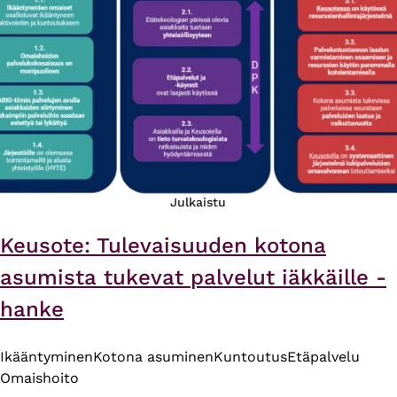
Julkaistu
Keusote: Tulevaisuuden kotona
asumista tukevat palvelut iäkkäille -
hanke
Ikääntyminen
Kotona asuminen
Kuntoutus
Etäpalvelu
Omaishoito