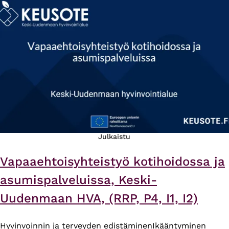
Julkaistu
Vapaaehtoisyhteistyö kotihoidossa ja
asumispalveluissa, Keski-
Uudenmaan HVA, (RRP, P4, I1, I2)
Hyvinvoinnin ja terveyden edistäminen
Ikääntyminen