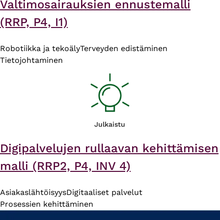
Valtimosairauksien ennustemalli
(RRP, P4, I1)
Robotiikka ja tekoäly
Terveyden edistäminen
Tietojohtaminen
Julkaistu
Digipalvelujen rullaavan kehittämisen
malli (RRP2, P4, INV 4)
Asiakaslähtöisyys
Digitaaliset palvelut
Prosessien kehittäminen