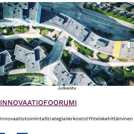
Julkaistu
INNOVAATIOFOORUMI
Innovaatiotoiminta
Strategia
Verkostot
Yhteiskehittäminen