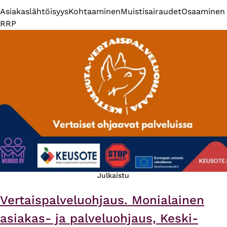
Asiakaslähtöisyys
Kohtaaminen
Muistisairaudet
Osaaminen
RRP
Julkaistu
Vertaispalveluohjaus. Monialainen
asiakas- ja palveluohjaus, Keski-