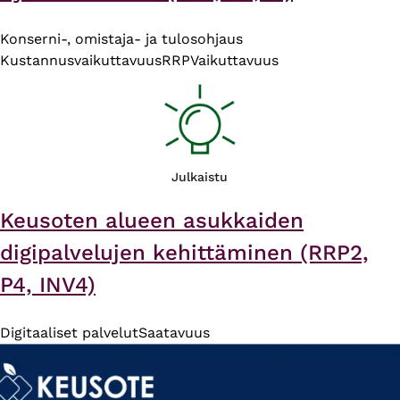
Konserni-, omistaja- ja tulosohjaus
Kustannusvaikuttavuus
RRP
Vaikuttavuus
Julkaistu
Keusoten alueen asukkaiden
digipalvelujen kehittäminen (RRP2,
P4, INV4)
Digitaaliset palvelut
Saatavuus