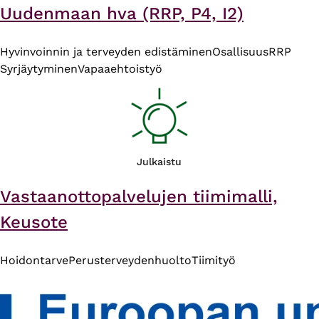
Uudenmaan hva (RRP, P4, I2)
Hyvinvoinnin ja terveyden edistäminen
Osallisuus
RRP
Syrjäytyminen
Vapaaehtoistyö
Julkaistu
Vastaanottopalvelujen tiimimalli,
Keusote
Hoidontarve
Perusterveydenhuolto
Tiimityö