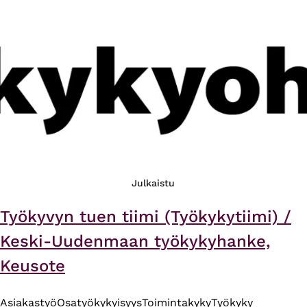
Julkaistu
Työkyvyn tuen tiimi (Työkykytiimi) /
Keski-Uudenmaan työkykyhanke,
Keusote
Asiakastyö
Osatyökykyisyys
Toimintakyky
Työkyky