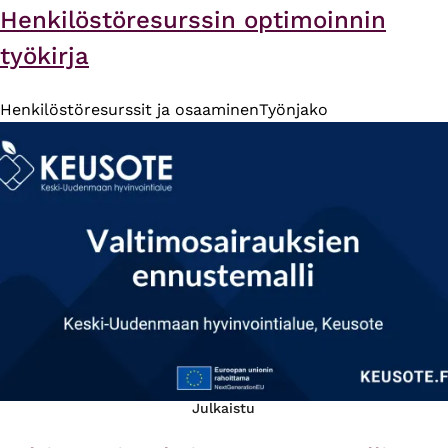
Henkilöstöresurssin optimoinnin
työkirja
Henkilöstöresurssit ja osaaminen
Työnjako
Julkaistu