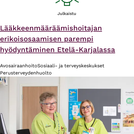
Julkaistu
Lääkkeenmääräämishoitajan
erikoisosaamisen parempi
hyödyntäminen Etelä-Karjalassa
Avosairaanhoito
Sosiaali- ja terveyskeskukset
Perusterveydenhuolto