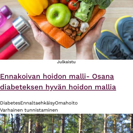
Julkaistu
Ennakoivan hoidon malli- Osana
diabeteksen hyvän hoidon mallia
Diabetes
Ennaltaehkäisy
Omahoito
Varhainen tunnistaminen