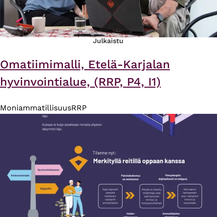
Julkaistu
Omatiimimalli, Etelä-Karjalan
hyvinvointialue, (RRP, P4, I1)
Moniammatillisuus
RRP