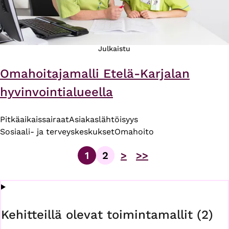
Julkaistu
Omahoitajamalli Etelä-Karjalan
hyvinvointialueella
Pitkäaikaissairaat
Asiakaslähtöisyys
Sosiaali- ja terveyskeskukset
Omahoito
1
2
>
>>
Sivu
Sivu
Sivutus
Kehitteillä olevat toimintamallit (2)