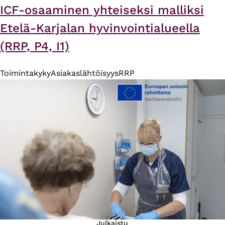
ICF-osaaminen yhteiseksi malliksi
Etelä-Karjalan hyvinvointialueella
(RRP, P4, I1)
Toimintakyky
Asiakaslähtöisyys
RRP
Julkaistu