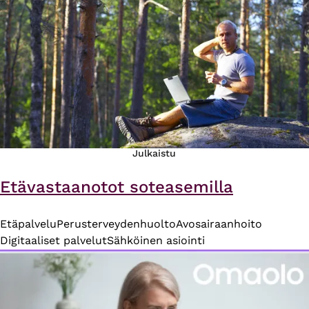
Julkaistu
Etävastaanotot soteasemilla
Etäpalvelu
Perusterveydenhuolto
Avosairaanhoito
Digitaaliset palvelut
Sähköinen asiointi