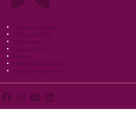
Footer
Tietoa Innokylästä
Ohjeita käyttäjille
Yhteystiedot
Tilaa uutiskirje
Palaute
Palvelun käyttöehdot
Saavutettavuusseloste