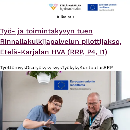
Julkaistu
Työ- ja toimintakyvyn tuen
Rinnallakulkijapalvelun pilottijakso,
Etelä-Karjalan HVA (RRP, P4, I1)
Työttömyys
Osatyökykyisyys
Työkyky
Kuntoutus
RRP