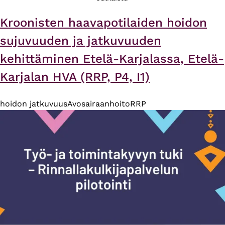
Kroonisten haavapotilaiden hoidon
sujuvuuden ja jatkuvuuden
kehittäminen Etelä-Karjalassa, Etelä-
Karjalan HVA (RRP, P4, I1)
hoidon jatkuvuus
Avosairaanhoito
RRP