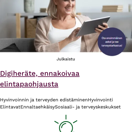
Julkaistu
Digiheräte, ennakoivaa
elintapaohjausta
Hyvinvoinnin ja terveyden edistäminen
Hyvinvointi
Elintavat
Ennaltaehkäisy
Sosiaali- ja terveyskeskukset