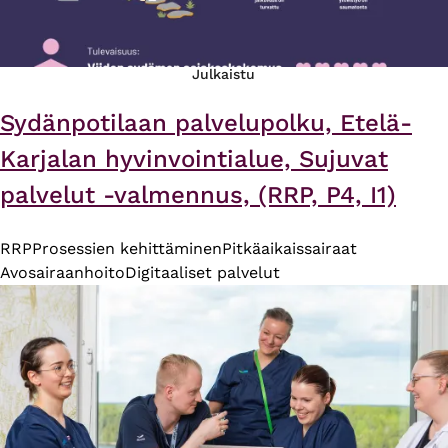
Julkaistu
Sydänpotilaan palvelupolku, Etelä-
Karjalan hyvinvointialue, Sujuvat
palvelut -valmennus, (RRP, P4, I1)
RRP
Prosessien kehittäminen
Pitkäaikaissairaat
Avosairaanhoito
Digitaaliset palvelut