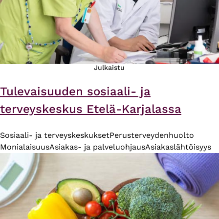
Julkaistu
Tulevaisuuden sosiaali- ja
terveyskeskus Etelä-Karjalassa
Sosiaali- ja terveyskeskukset
Perusterveydenhuolto
Monialaisuus
Asiakas- ja palveluohjaus
Asiakaslähtöisyys