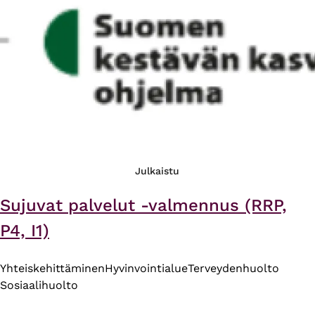
Julkaistu
Sujuvat palvelut -valmennus (RRP,
P4, I1)
Yhteiskehittäminen
Hyvinvointialue
Terveydenhuolto
Sosiaalihuolto