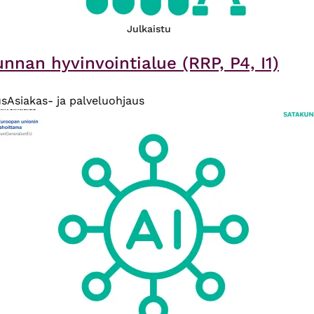
Julkaistu
nnan hyvinvointialue (RRP, P4, I1)
us
Asiakas- ja palveluohjaus