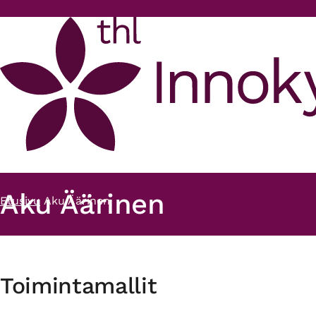
Hyppää pääsisältöön
Aku Äärinen
Etusivu
Aku Äärinen
Murupolku
Toimintamallit