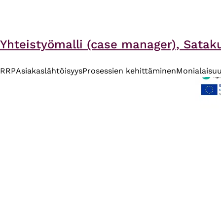
Yhteistyömalli (case manager), Sataku
RRP
Asiakaslähtöisyys
Prosessien kehittäminen
Monialaisu