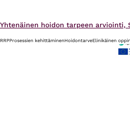
Yhtenäinen hoidon tarpeen arviointi, 
RRP
Prosessien kehittäminen
Hoidontarve
Elinikäinen opp