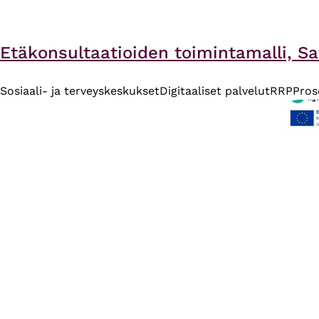
Etäkonsultaatioiden toimintamalli, Sa
Sosiaali- ja terveyskeskukset
Digitaaliset palvelut
RRP
Pros