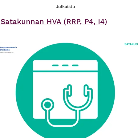
Julkaistu
atakunnan HVA​ (RRP, P4, I4)