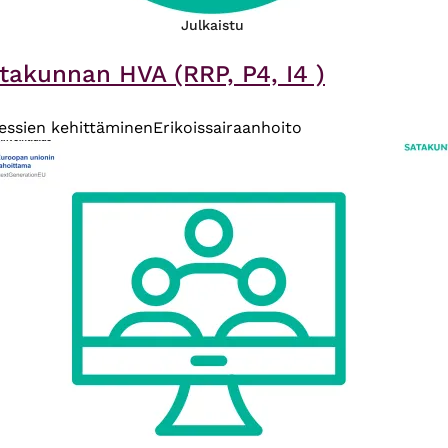
Julkaistu
takunnan HVA (RRP, P4, I4 )
essien kehittäminen
Erikoissairaanhoito