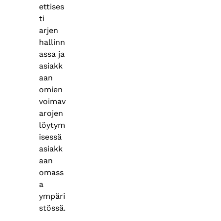
ettises
ti
arjen
hallinn
assa ja
asiakk
aan
omien
voimav
arojen
löytym
isessä
asiakk
aan
omass
a
ympäri
stössä.