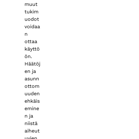
muut
tukim
uodot
voidaa
n
ottaa
käyttö
ön.
Häätöj
en ja
asunn
ottom
uuden
ehkäis
emine
n ja
niistä
aiheut
uvien