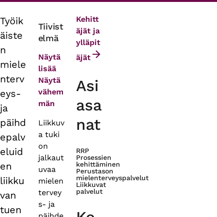
Kehitt
Työik
Primary
Tiivist
äjät ja
äiste
elmä
tabs
ylläpit
n
Näytä
äjät
miele
lisää
nterv
Näytä
Asi
vähem
eys-
asa
män
ja
nat
päihd
Liikkuv
a tuki
epalv
on
eluid
RRP
jalkaut
Prosessien
en
kehittäminen
uvaa
Perustason
mielenterveyspalvelut
liikku
mielen
Liikkuvat
palvelut
tervey
van
s- ja
tuen
päihde