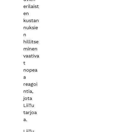
erilaist
en
kustan
nuksie
n
hillitse
minen
vaativa
t
nopea
a
reagoi
ntia,
jota
LiiTu
tarjoa
a.
LiiTu