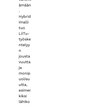
ämään
.
Hybrid
imalli
tuo
LiiTu-
työske
ntelyy
n
jousta
vuutta
ja
monip
uolisu
utta,
esimer
kiksi
lähiko