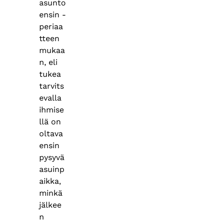
asunto
ensin -
periaa
tteen
mukaa
n, eli
tukea
tarvits
evalla
ihmise
llä on
oltava
ensin
pysyvä
asuinp
aikka,
minkä
jälkee
n