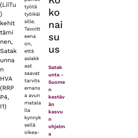
Ko
(LiiTu
työtä
ko
)
työikäi
sille.
nai
kehit
Tavoitt
tämi
su
eena
nen,
on,
us
Satak
että
asiakk
unna
aat
Satak
n
saavat
unta -
HVA
tarvits
Suome
(RRP
emans
n
a avun
P4,
kestäv
matala
än
I1)
lla
kasvu
kynnyk
n
sellä
ohjelm
oikea-
a