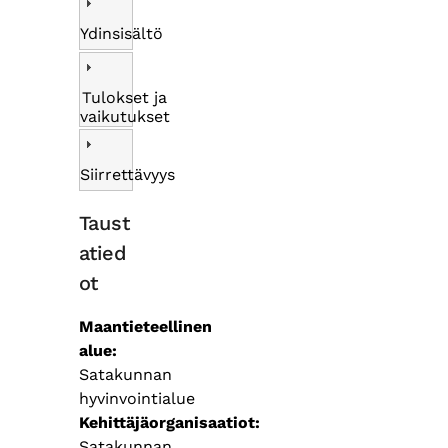
Ydinsisältö
Tulokset ja
vaikutukset
Siirrettävyys
Taust
atied
ot
Maantieteellinen
alue
Satakunnan
hyvinvointialue
Kehittäjäorganisaatiot
Satakunnan