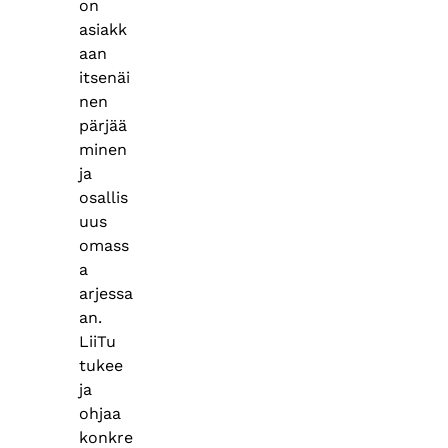
on
asiakk
aan
itsenäi
nen
pärjää
minen
ja
osallis
uus
omass
a
arjessa
an.
LiiTu
tukee
ja
ohjaa
konkre