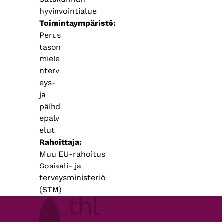
hyvinvointialue
Toimintaympäristö
Perus
tason
miele
nterv
eys-
ja
päihd
epalv
elut
Rahoittaja
Muu EU-rahoitus
Sosiaali- ja
terveysministeriö
(STM)