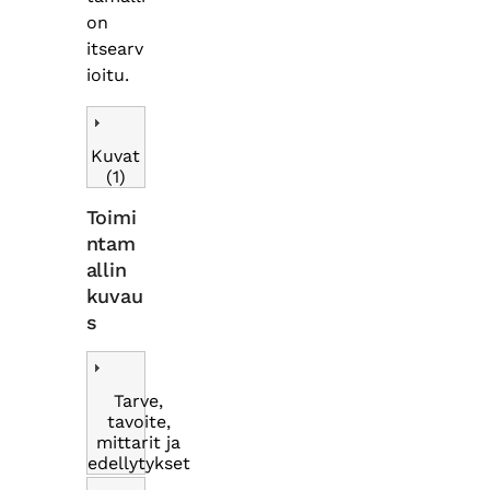
on
itsearv
ioitu.
Kuvat
(1)
Toimi
ntam
allin
kuvau
s
Tarve,
tavoite,
mittarit ja
edellytykset