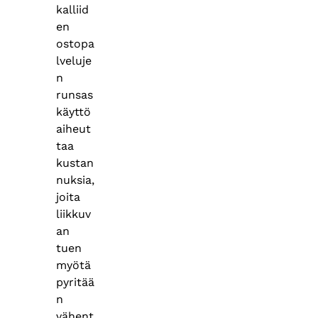
kalliid
en
ostopa
lveluje
n
runsas
käyttö
aiheut
taa
kustan
nuksia,
joita
liikkuv
an
tuen
myötä
pyritää
n
vähent