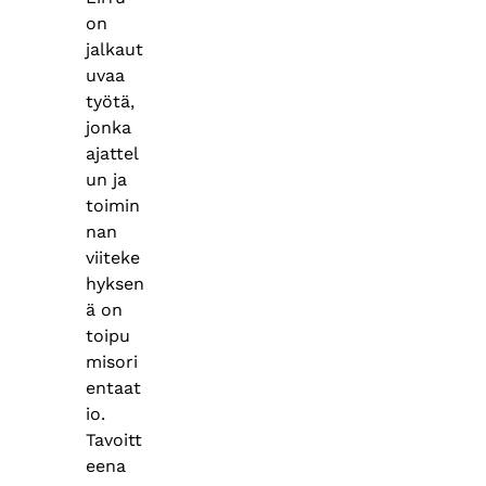
on
jalkaut
uvaa
työtä,
jonka
ajattel
un ja
toimin
nan
viiteke
hyksen
ä on
toipu
misori
entaat
io.
Tavoitt
eena