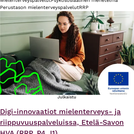
Mielenterveyspalvelut
Psykososiaalinen menetelmä
Perustason mielenterveyspalvelut
RRP
Julkaistu
Digi-innovaatiot mielenterveys- ja
riippuvuuspalveluissa, Etelä-Savon
HVA (RRP, P4, I1)