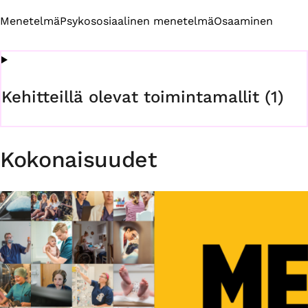
Menetelmä
Psykososiaalinen menetelmä
Osaaminen
Kehitteillä olevat toimintamallit (1)
Kokonaisuudet