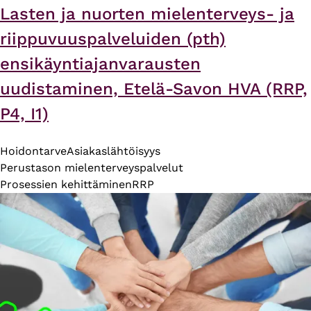
Lasten ja nuorten mielenterveys- ja
riippuvuuspalveluiden (pth)
ensikäyntiajanvarausten
uudistaminen, Etelä-Savon HVA (RRP,
P4, I1)
Hoidontarve
Asiakaslähtöisyys
Perustason mielenterveyspalvelut
Prosessien kehittäminen
RRP