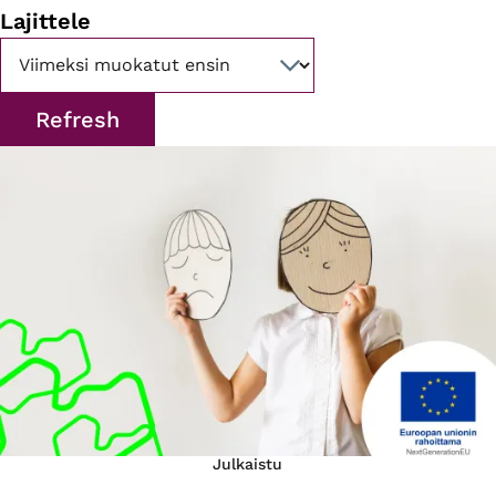
Lajittele
Julkaistu