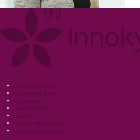
Footer
Tietoa Innokylästä
Ohjeita käyttäjille
Yhteystiedot
Tilaa uutiskirje
Palaute
Palvelun käyttöehdot
Saavutettavuusseloste