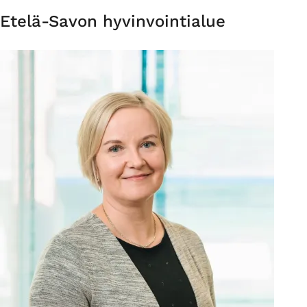
Organisaatio
Etelä-Savon hyvinvointialue