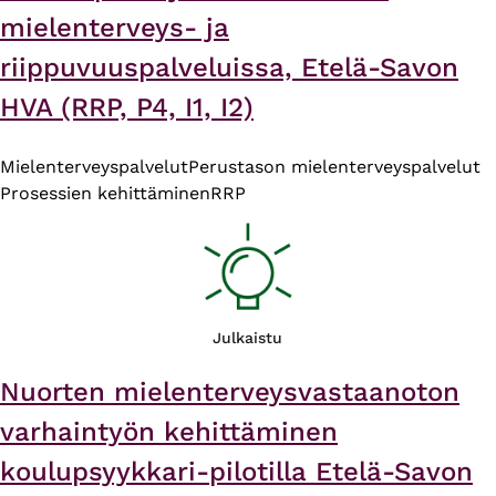
mielenterveys- ja
riippuvuuspalveluissa, Etelä-Savon
HVA (RRP, P4, I1, I2)
Mielenterveyspalvelut
Perustason mielenterveyspalvelut
Prosessien kehittäminen
RRP
Julkaistu
Nuorten mielenterveysvastaanoton
varhaintyön kehittäminen
koulupsyykkari-pilotilla Etelä-Savon