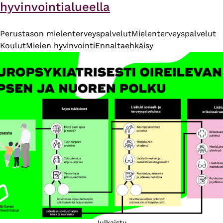
hyvinvointialueella
Perustason mielenterveyspalvelut
Mielenterveyspalvelut
Koulut
Mielen hyvinvointi
Ennaltaehkäisy
Julkaistu