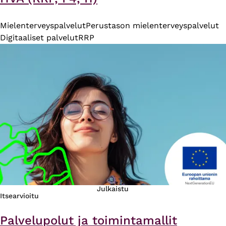
Mielenterveyspalvelut
Perustason mielenterveyspalvelut
Digitaaliset palvelut
RRP
Julkaistu
Itsearvioitu
Palvelupolut ja toimintamallit