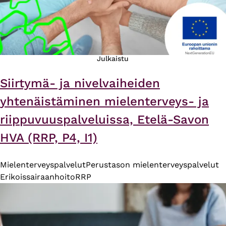
Julkaistu
Siirtymä- ja nivelvaiheiden
yhtenäistäminen mielenterveys- ja
riippuvuuspalveluissa, Etelä-Savon
HVA (RRP, P4, I1)
Mielenterveyspalvelut
Perustason mielenterveyspalvelut
Erikoissairaanhoito
RRP