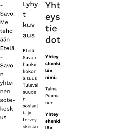
Yht
Lyhy
-
tabs
Savo:
t
eys
Me
kuv
tie
tehd
aus
dot
ään
Etelä
Etelä-
-
Yhtey
Savon
shenki
hanke
Savo
lön
kokon
n
nimi:
aisuus
yhtei
Tulevai
Taina
nen
suude
Paana
n
sote-
nen
sosiaal
kesk
i- ja
Yhtey
us
tervey
shenki
skesku
lön