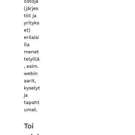
ostoja
(järjes
töt ja
yrityks
et)
erilaisi
lla
menet
telyillä
, esim.
webin
aarit,
kyselyt
ja
tapaht
umat.
Toi