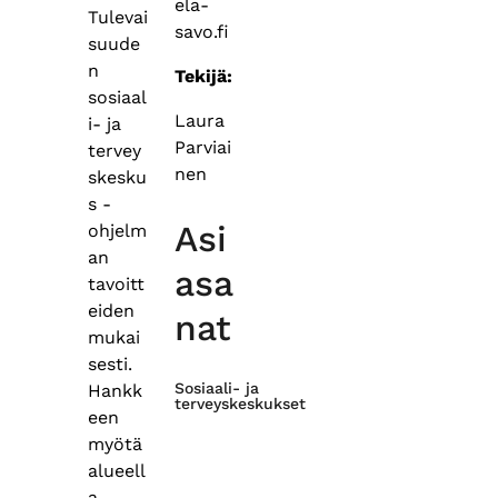
ela-
Tulevai
savo.fi
suude
n
Tekijä:
sosiaal
Laura
i- ja
Parviai
tervey
nen
skesku
s -
Asi
ohjelm
an
asa
tavoitt
eiden
nat
mukai
sesti.
Sosiaali- ja
Hankk
terveyskeskukset
een
myötä
alueell
a