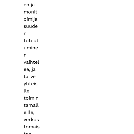
en ja
monit
oimijai
suude
n
toteut
umine
n
vaihtel
ee, ja
tarve
yhteisi
lle
toimin
tamall
eille,
verkos
tomais
ten