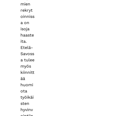
mien
rekryt
oinniss
a on
isoja
haaste
ita.
Etelä-
Savoss
a tulee
myös
kiinnitt
ää
huomi
ota
työikäi
sten
hyvinv
ointiin,