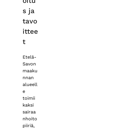
oitu
s ja
tavo
ittee
t
Etelä-
Savon
maaku
nnan
alueell
e
toimii
kaksi
sairaa
nhoito
piiriä,