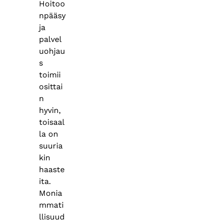
Hoitoo
npääsy
ja
palvel
uohjau
s
toimii
osittai
n
hyvin,
toisaal
la on
suuria
kin
haaste
ita.
Monia
mmati
llisuud