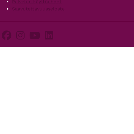
Palvelun käyttöehdot
Saavutettavuusseloste