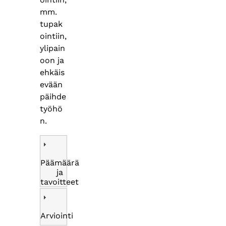
mm.
tupak
ointiin,
ylipain
oon ja
ehkäis
evään
päihde
työhö
n.
Päämäärä
ja
tavoitteet
Arviointi