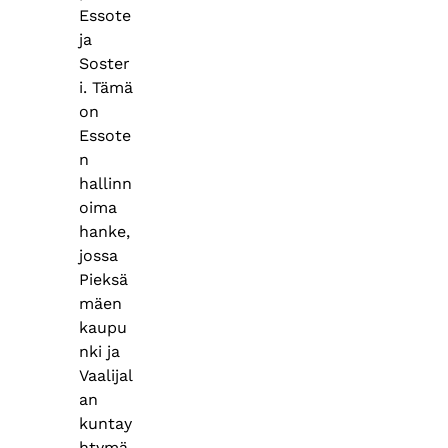
Essote
ja
Soster
i. Tämä
on
Essote
n
hallinn
oima
hanke,
jossa
Pieksä
mäen
kaupu
nki ja
Vaalijal
an
kuntay
htymä