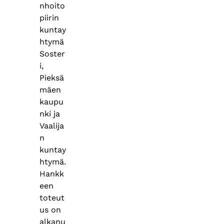
nhoito
piirin
kuntay
htymä
Soster
i,
Pieksä
mäen
kaupu
nki ja
Vaalija
n
kuntay
htymä.
Hankk
een
toteut
us on
alkanu