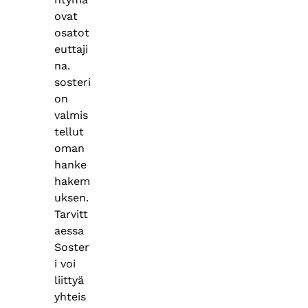
ovat
osatot
euttaji
na.
sosteri
on
valmis
tellut
oman
hanke
hakem
uksen.
Tarvitt
aessa
Soster
i voi
liittyä
yhteis