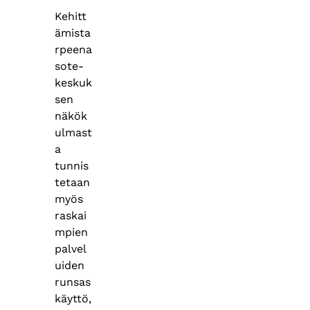
Kehitt
ämista
rpeena
sote-
keskuk
sen
näkök
ulmast
a
tunnis
tetaan
myös
raskai
mpien
palvel
uiden
runsas
käyttö,