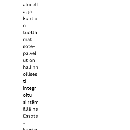
alueell
a, ja
kuntie
n
tuotta
mat
sote-
palvel
ut on
hallinn
ollises
ti
integr
oitu
siirtäm
ällä ne
Essote
-
kuntay