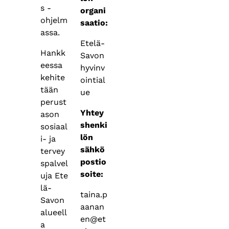
s -
organi
ohjelm
saatio:
assa.
Etelä-
Hankk
Savon
eessa
hyvinv
kehite
ointial
tään
ue
perust
Yhtey
ason
shenki
sosiaal
lön
i- ja
sähkö
tervey
postio
spalvel
soite:
uja Ete
lä-
taina.p
Savon
aanan
alueell
en@et
a