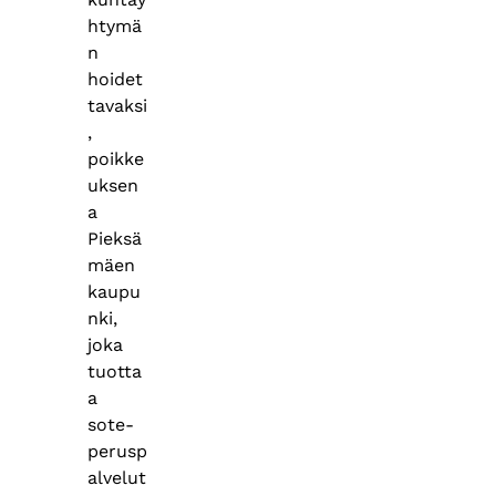
htymä
n
hoidet
tavaksi
,
poikke
uksen
a
Pieksä
mäen
kaupu
nki,
joka
tuotta
a
sote-
perusp
alvelut