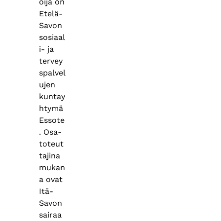
oija on
Etelä-
Savon
sosiaal
i- ja
tervey
spalvel
ujen
kuntay
htymä
Essote
. Osa-
toteut
tajina
mukan
a ovat
Itä-
Savon
sairaa