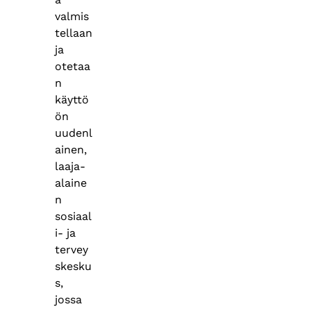
valmis
tellaan
ja
otetaa
n
käyttö
ön
uudenl
ainen,
laaja-
alaine
n
sosiaal
i- ja
tervey
skesku
s,
jossa