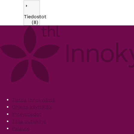
Tiedostot
(8)
Footer
Tietoa Innokylästä
Ohjeita käyttäjille
Yhteystiedot
Tilaa uutiskirje
Palaute