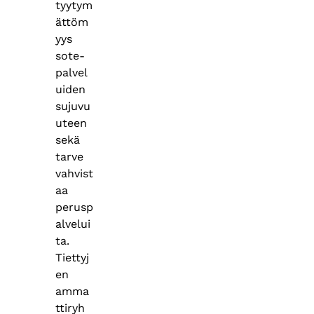
tyytym
ättöm
yys
sote-
palvel
uiden
sujuvu
uteen
sekä
tarve
vahvist
aa
perusp
alvelui
ta.
Tiettyj
en
amma
ttiryh