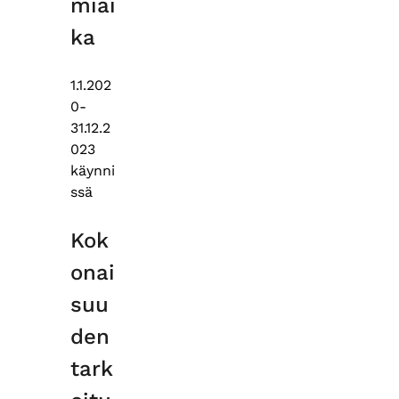
miai
ka
1.1.202
0-
31.12.2
023
käynni
ssä
Kok
onai
suu
den
tark