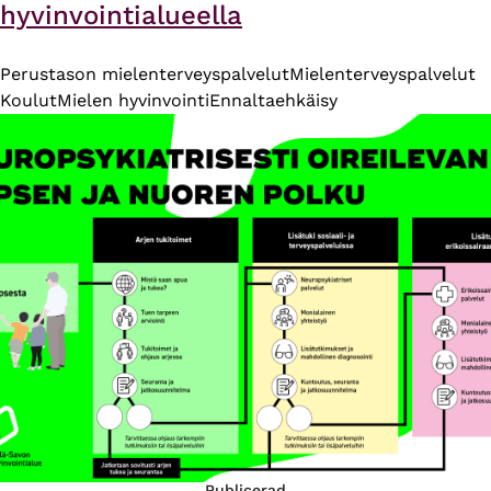
hyvinvointialueella
Perustason mielenterveyspalvelut
Mielenterveyspalvelut
Koulut
Mielen hyvinvointi
Ennaltaehkäisy
Publicerad