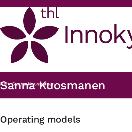
Hoppa till huvudinnehåll
Sanna Kuosmanen
Hem
Sanna Kuosmanen
Länkstig
Operating models