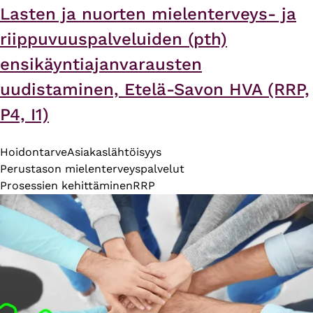
Lasten ja nuorten mielenterveys- ja
riippuvuuspalveluiden (pth)
ensikäyntiajanvarausten
uudistaminen, Etelä-Savon HVA (RRP,
P4, I1)
Hoidontarve
Asiakaslähtöisyys
Perustason mielenterveyspalvelut
Prosessien kehittäminen
RRP