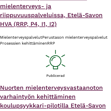
mielenterveys- ja
riippuvuuspalveluissa, Etelä-Savon
HVA (RRP, P4, I1, I2)
Mielenterveyspalvelut
Perustason mielenterveyspalvelut
Prosessien kehittäminen
RRP
Publicerad
Nuorten mielenterveysvastaanoton
varhaintyön kehittäminen
koulupsyykkari-pilotilla Etelä-Savon