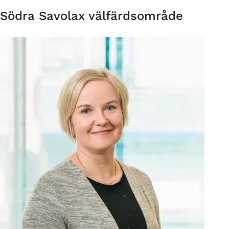
Organisation
Södra Savolax välfärdsområde