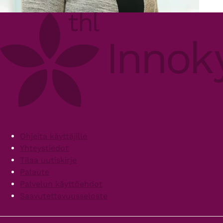
Footer
Ohjeita käyttäjille
Yhteystiedot
Tilaa uutiskirje
Palaute
Palvelun käyttöehdot
Saavutettavuusseloste