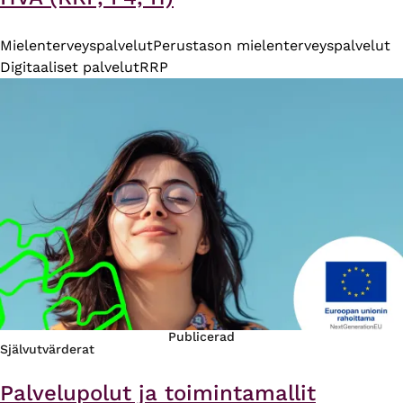
Mielenterveyspalvelut
Perustason mielenterveyspalvelut
Digitaaliset palvelut
RRP
Publicerad
Självutvärderat
Palvelupolut ja toimintamallit