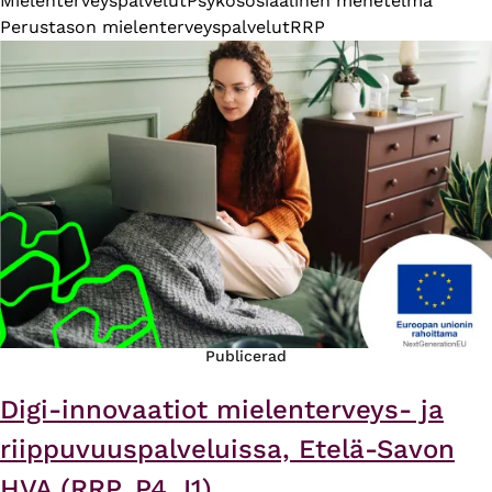
Mielenterveyspalvelut
Psykososiaalinen menetelmä
Perustason mielenterveyspalvelut
RRP
Publicerad
Digi-innovaatiot mielenterveys- ja
riippuvuuspalveluissa, Etelä-Savon
HVA (RRP, P4, I1)