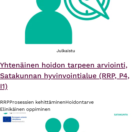
Julkaistu
Yhtenäinen hoidon tarpeen arviointi,
Satakunnan hyvinvointialue (RRP, P4,
I1)
RRP
Prosessien kehittäminen
Hoidontarve
Elinikäinen oppiminen