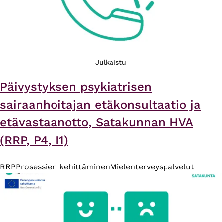
Julkaistu
Päivystyksen psykiatrisen
sairaanhoitajan etäkonsultaatio ja
etävastaanotto, Satakunnan HVA
(RRP, P4, I1)
RRP
Prosessien kehittäminen
Mielenterveyspalvelut