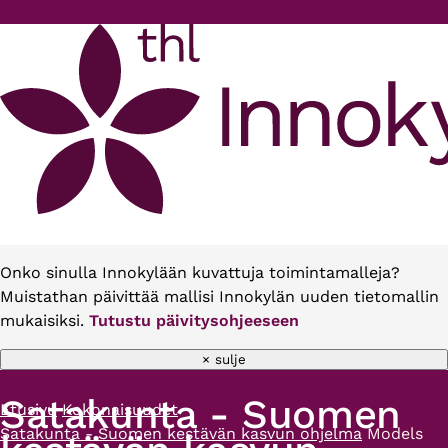
Hyppää pääsisältöön
Onko sinulla Innokylään kuvattuja toimintamalleja?
Muistathan päivittää mallisi Innokylän uuden tietomallin
mukaisiksi.
Tutustu päivitysohjeeseen
× sulje
Satakunta - Suomen
Etusivu
Kokonaisuudet
Murupolku
Satakunta - Suomen kestävän kasvun ohjelma
Models