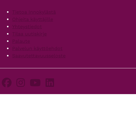
Footer
Tietoa Innokylästä
Ohjeita käyttäjille
Yhteystiedot
Tilaa uutiskirje
Palaute
Palvelun käyttöehdot
Saavutettavuusseloste