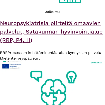
Julkaistu
Neuropsykiatrisia piirteitä omaavien
palvelut, Satakunnan hyvinvointialue
(RRP, P4, I1)
RRP
Prosessien kehittäminen
Matalan kynnyksen palvelu
Mielenterveyspalvelut