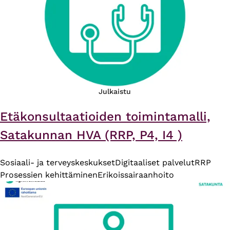
Julkaistu
Etäkonsultaatioiden toimintamalli,
Satakunnan HVA (RRP, P4, I4 )
Sosiaali- ja terveyskeskukset
Digitaaliset palvelut
RRP
Prosessien kehittäminen
Erikoissairaanhoito