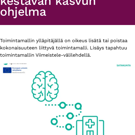
kestävän kasvun
ohjelma
Primary
Toimintamallin ylläpitäjällä on oikeus lisätä tai poistaa
kokonaisuuteen liittyvä toimintamalli. Lisäys tapahtuu
tabs
toimintamallin Viimeistele-välilehdellä.