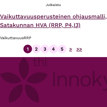
Julkaistu
Vaikuttavuusperusteinen ohjausmalli,
Satakunnan HVA (RRP, P4,I3)
Vaikuttavuus
RRP
1
2
3
4
5
>
>>
Sivu
Sivu
Sivu
Sivu
Sivu
Sivutus