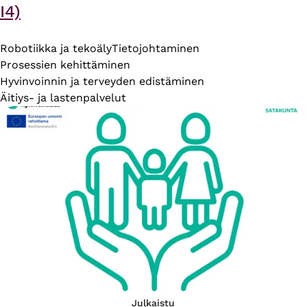
I4)
Robotiikka ja tekoäly
Tietojohtaminen
Prosessien kehittäminen
Hyvinvoinnin ja terveyden edistäminen
Äitiys- ja lastenpalvelut
Julkaistu