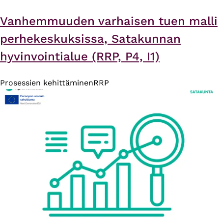
Vanhemmuuden varhaisen tuen malli
perhekeskuksissa, Satakunnan
hyvinvointialue (RRP, P4, I1)
Prosessien kehittäminen
RRP