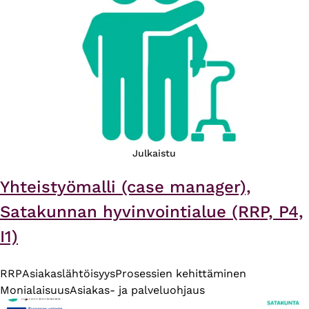
Julkaistu
Yhteistyömalli (case manager),
Satakunnan hyvinvointialue (RRP, P4,
I1)
RRP
Asiakaslähtöisyys
Prosessien kehittäminen
Monialaisuus
Asiakas- ja palveluohjaus