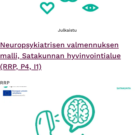
Julkaistu
Neuropsykiatrisen valmennuksen
malli, Satakunnan hyvinvointialue
(RRP, P4, I1)
RRP