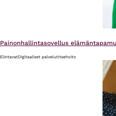
Painonhallintasovellus elämäntapam
Elintavat
Digitaaliset palvelut
Itsehoito