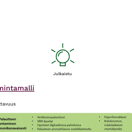
Julkaistu
mintamalli
ttavuus