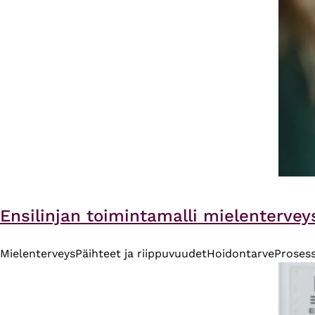
Ensilinjan toimintamalli mielentervey
Mielenterveys
Päihteet ja riippuvuudet
Hoidontarve
Prosess