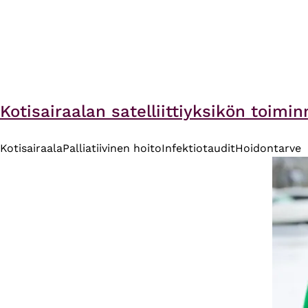
Kotisairaalan satelliittiyksikön toim
Kotisairaala
Palliatiivinen hoito
Infektiotaudit
Hoidontarve