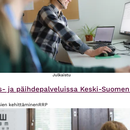
Julkaistu
s- ja päihdepalveluissa Keski-Suomen h
ien kehittäminen
RRP