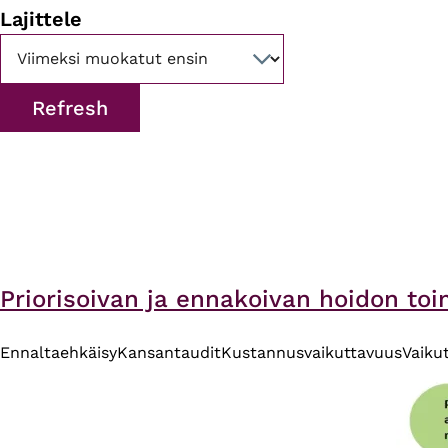
Lajittele
Priorisoivan ja ennakoivan hoidon toi
Ennaltaehkäisy
Kansantaudit
Kustannusvaikuttavuus
Vaiku