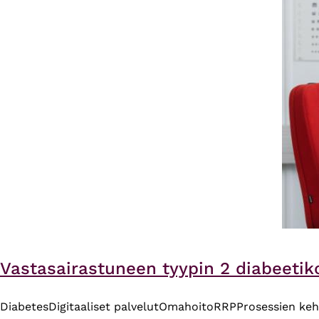
Vastasairastuneen tyypin 2 diabeetiko
Diabetes
Digitaaliset palvelut
Omahoito
RRP
Prosessien keh