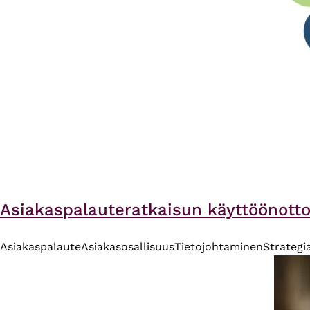
Asiakaspalauteratkaisun käyttöönotto
Asiakaspalaute
Asiakasosallisuus
Tietojohtaminen
Strategi