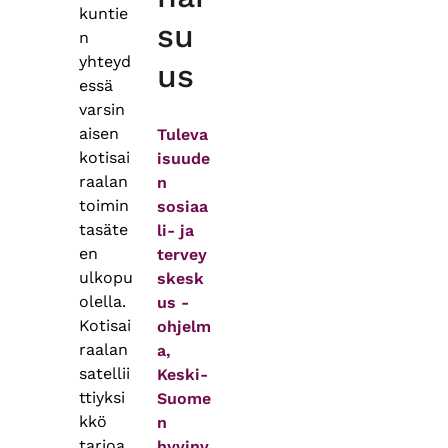
kuntie
su
n
yhteyd
us
essä
varsin
aisen
Tuleva
kotisai
isuude
raalan
n
toimin
sosiaa
tasäte
li- ja
en
tervey
ulkopu
skesk
olella.
us -
Kotisai
ohjelm
raalan
a,
satellii
Keski-
ttiyksi
Suome
kkö
n
tarjoa
hyvinv