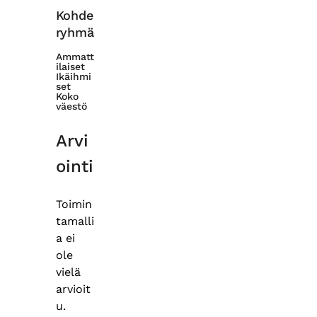
Kohde
ryhmä
Ammatt
ilaiset
Ikäihmi
set
Koko
väestö
Arvi
ointi
Toimin
tamalli
a ei
ole
vielä
arvioit
u.