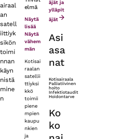
äjät ja
airaal
elmä
tabs
ylläpit
an
Näytä
äjät
satell
lisää
iittiyk
Näytä
Asi
vähem
sikön
asa
män
toimi
nat
nnan
Kotisai
raalan
käyn
satellii
nistä
Kotisairaala
ttiyksi
Palliatiivinen
mine
hoito
kkö
Infektiotaudit
Hoidontarve
n
toimii
piene
Ko
mpien
kaupu
ko
nkien
nai
ja