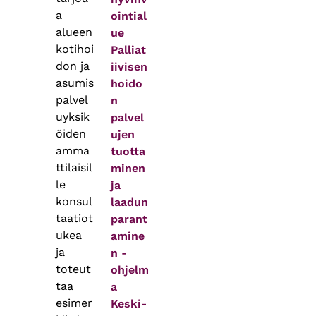
a
ointial
alueen
ue
kotihoi
Palliat
don ja
iivisen
asumis
hoido
palvel
n
uyksik
palvel
öiden
ujen
amma
tuotta
ttilaisil
minen
le
ja
konsul
laadun
taatiot
parant
ukea
amine
ja
n -
toteut
ohjelm
taa
a
esimer
Keski-