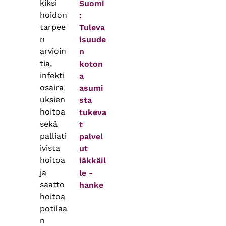
kiksi
Suomi
hoidon
:
tarpee
Tuleva
n
isuude
arvioin
n
tia,
koton
infekti
a
osaira
asumi
uksien
sta
hoitoa
tukeva
sekä
t
palliati
palvel
ivista
ut
hoitoa
iäkkäil
ja
le -
saatto
hanke
hoitoa
potilaa
n