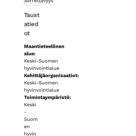
Siirrettävyys
Taust
atied
ot
Maantieteellinen
alue
Keski-Suomen
hyvinvointialue
Kehittäjäorganisaatiot
Keski-Suomen
hyvinvointialue
Toimintaympäristö
Keski
-
Suom
en
hyvin