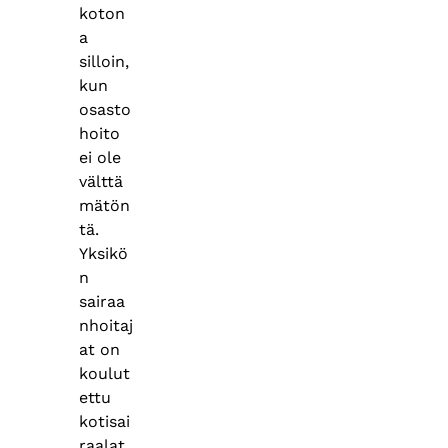
koton
a
silloin,
kun
osasto
hoito
ei ole
välttä
mätön
tä.
Yksikö
n
sairaa
nhoitaj
at on
koulut
ettu
kotisai
raalat