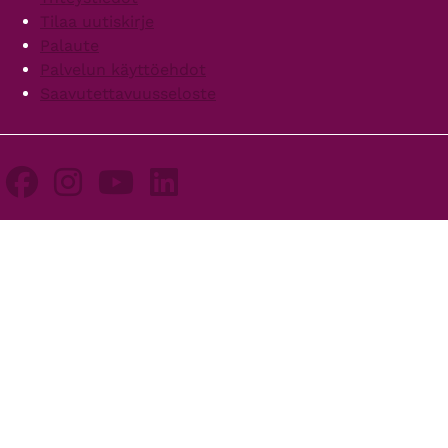
Tilaa uutiskirje
Palaute
Palvelun käyttöehdot
Saavutettavuusseloste