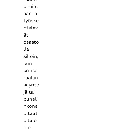
oimint
aan ja
työske
ntelev
ät
osasto
lla
silloin,
kun
kotisai
raalan
käynte
jä tai
puheli
nkons
ultaati
oita ei
ole.