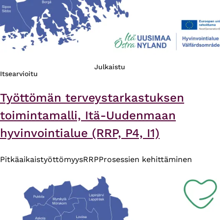
Julkaistu
Itsearvioitu
Työttömän terveystarkastuksen
toimintamalli, Itä-Uudenmaan
hyvinvointialue (RRP, P4, I1)
Pitkäaikaistyöttömyys
RRP
Prosessien kehittäminen