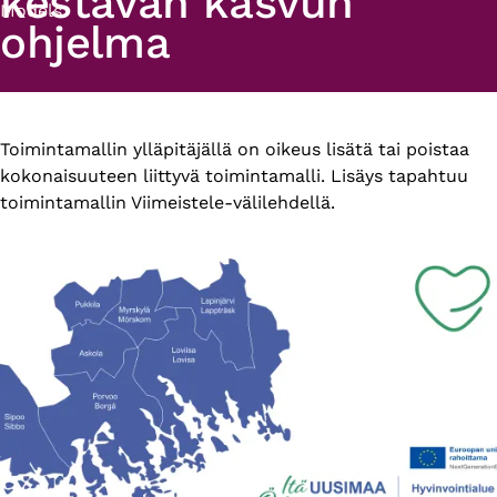
kestävän kasvun
Models
ohjelma
Primary
Toimintamallin ylläpitäjällä on oikeus lisätä tai poistaa
kokonaisuuteen liittyvä toimintamalli. Lisäys tapahtuu
tabs
toimintamallin Viimeistele-välilehdellä.