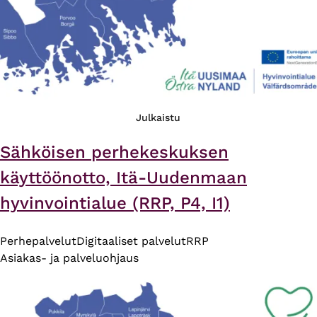
Julkaistu
Sähköisen perhekeskuksen
käyttöönotto, Itä-Uudenmaan
hyvinvointialue (RRP, P4, I1)
Perhepalvelut
Digitaaliset palvelut
RRP
Asiakas- ja palveluohjaus