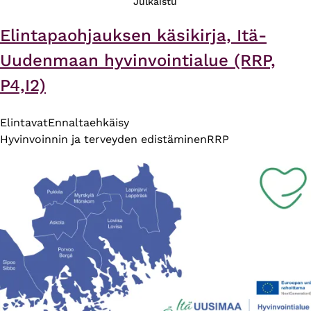
Julkaistu
Elintapaohjauksen käsikirja, Itä-
Uudenmaan hyvinvointialue (RRP,
P4,I2)
Elintavat
Ennaltaehkäisy
Hyvinvoinnin ja terveyden edistäminen
RRP