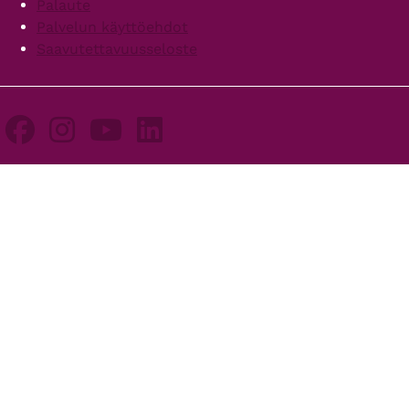
Palaute
Palvelun käyttöehdot
Saavutettavuusseloste