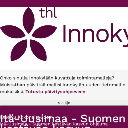
Hyppää pääsisältöön
Onko sinulla Innokylään kuvattuja toimintamalleja?
Muistathan päivittää mallisi Innokylän uuden tietomallin
mukaisiksi.
Tutustu päivitysohjeeseen
× sulje
Itä-Uusimaa - Suomen
Etusivu
Kokonaisuudet
Murupolku
Itä-Uusimaa - Suomen kestävän kasvun ohjelma