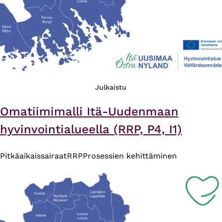
Julkaistu
Omatiimimalli Itä-Uudenmaan
hyvinvointialueella (RRP, P4, I1)
Pitkäaikaissairaat
RRP
Prosessien kehittäminen