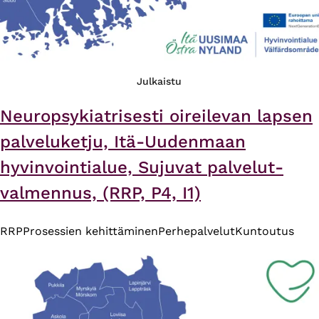
Julkaistu
Neuropsykiatrisesti oireilevan lapsen
palveluketju, Itä-Uudenmaan
hyvinvointialue, Sujuvat palvelut-
valmennus, (RRP, P4, I1)
RRP
Prosessien kehittäminen
Perhepalvelut
Kuntoutus