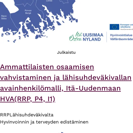
Julkaistu
Ammattilaisten osaamisen
vahvistaminen ja lähisuhdeväkivallan
avainhenkilömalli, Itä-Uudenmaan
HVA(RRP, P4, I1)
RRP
Lähisuhdeväkivalta
Hyvinvoinnin ja terveyden edistäminen