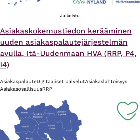
Julkaistu
Asiakaskokemustiedon kerääminen
uuden asiakaspalautejärjestelmän
avulla, Itä-Uudenmaan HVA (RRP, P4,
I4)
Asiakaspalaute
Digitaaliset palvelut
Asiakaslähtöisyys
Asiakasosallisuus
RRP