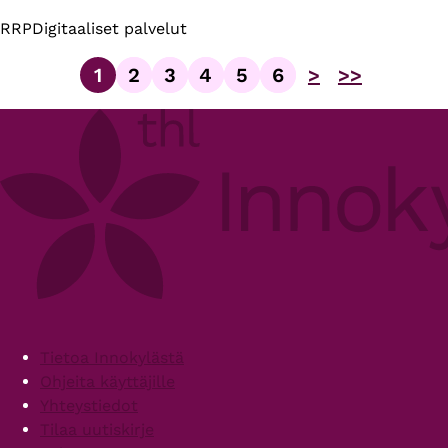
RRP
Digitaaliset palvelut
1
2
3
4
5
6
>
>>
Sivu
Sivu
Sivu
Sivu
Sivu
Sivu
Sivutus
Footer
Tietoa Innokylästä
Ohjeita käyttäjille
Yhteystiedot
Tilaa uutiskirje