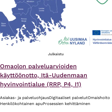
Julkaistu
Omaolon palveluarvioiden
käyttöönotto, Itä-Uudenmaan
hyvinvointialue (RRP, P4, I1)
Asiakas- ja palveluohjaus
Digitaaliset palvelut
Omaishoito
Henkilökohtainen apu
Prosessien kehittäminen