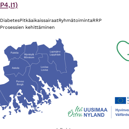
P4,I1)
Diabetes
Pitkäaikaissairaat
Ryhmätoiminta
RRP
Prosessien kehittäminen