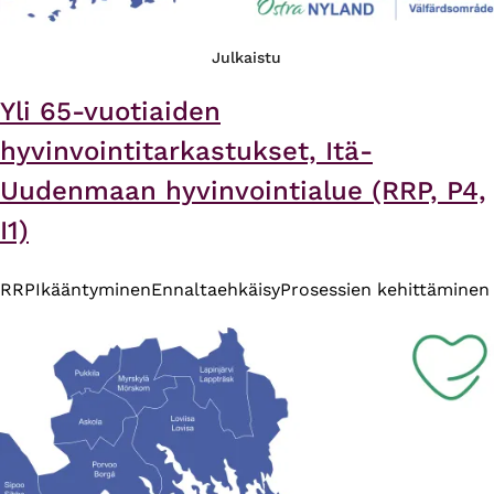
Julkaistu
Yli 65-vuotiaiden
hyvinvointitarkastukset, Itä-
Uudenmaan hyvinvointialue (RRP, P4,
I1)
RRP
Ikääntyminen
Ennaltaehkäisy
Prosessien kehittäminen