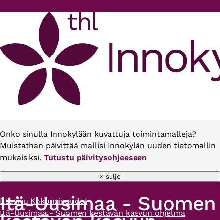
Hyppää pääsisältöön
Onko sinulla Innokylään kuvattuja toimintamalleja?
Muistathan päivittää mallisi Innokylän uuden tietomallin
mukaisiksi.
Tutustu päivitysohjeeseen
× sulje
Itä-Uusimaa - Suomen
Etusivu
Kokonaisuudet
Murupolku
Itä-Uusimaa - Suomen kestävän kasvun ohjelma