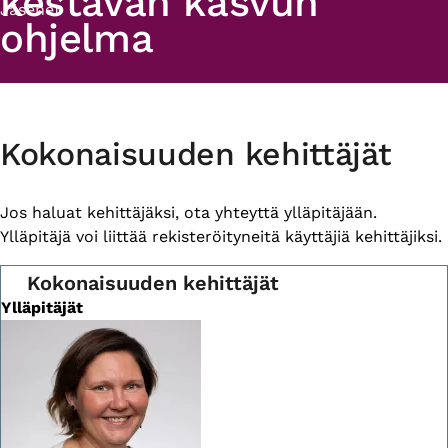
kestävän kasvun
Jäsenet
ohjelma
Primary
Kokonaisuuden kehittäjät
tabs
Jos haluat kehittäjäksi, ota yhteyttä ylläpitäjään.
Ylläpitäjä voi liittää rekisteröityneitä käyttäjiä kehittäjiksi.
Kokonaisuuden kehittäjät
Ylläpitäjät