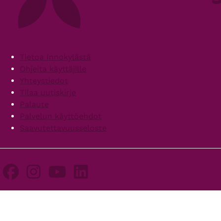
Footer
Tietoa Innokylästä
Ohjeita käyttäjille
Yhteystiedot
Tilaa uutiskirje
Palaute
Palvelun käyttöehdot
Saavutettavuusseloste