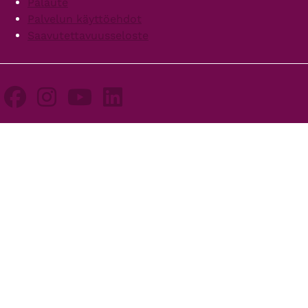
Palaute
Palvelun käyttöehdot
Saavutettavuusseloste