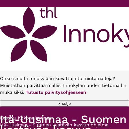
Hyppää pääsisältöön
Onko sinulla Innokylään kuvattuja toimintamalleja?
Muistathan päivittää mallisi Innokylän uuden tietomallin
mukaisiksi.
Tutustu päivitysohjeeseen
× sulje
Itä-Uusimaa - Suomen
Etusivu
Kokonaisuudet
Murupolku
Itä-Uusimaa - Suomen kestävän kasvun ohjelma