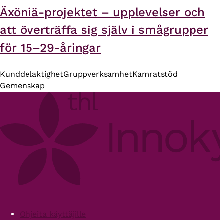
Äxöniä-projektet – upplevelser och
att överträffa sig själv i smågrupper
för 15–29-åringar
Kunddelaktighet
Gruppverksamhet
Kamratstöd
Gemenskap
Footer
Ohjeita käyttäjille