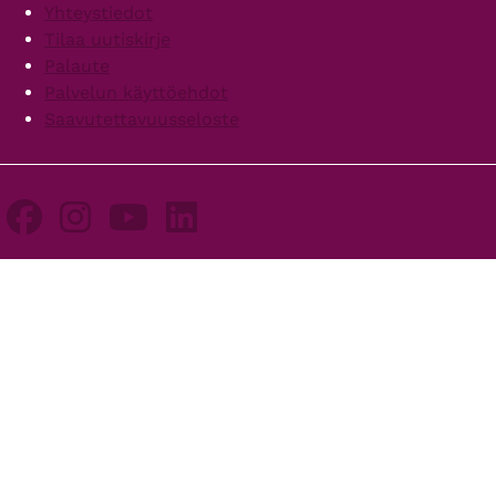
Yhteystiedot
Tilaa uutiskirje
Palaute
Palvelun käyttöehdot
Saavutettavuusseloste