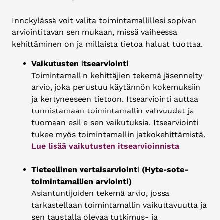
Innokylässä voit valita toimintamallillesi sopivan
arviointitavan sen mukaan, missä vaiheessa
kehittäminen on ja millaista tietoa haluat tuottaa.
Vaikutusten itsearviointi
Toimintamallin kehittäjien tekemä jäsennelty
arvio, joka perustuu käytännön kokemuksiin
ja kertyneeseen tietoon. Itsearviointi auttaa
tunnistamaan toimintamallin vahvuudet ja
tuomaan esille sen vaikutuksia. Itsearviointi
tukee myös toimintamallin jatkokehittämistä.
Lue lisää vaikutusten itsearvioinnista
Tieteellinen vertaisarviointi (Hyte-sote-
toimintamallien arviointi)
Asiantuntijoiden tekemä arvio, jossa
tarkastellaan toimintamallin vaikuttavuutta ja
sen taustalla olevaa tutkimus- ja