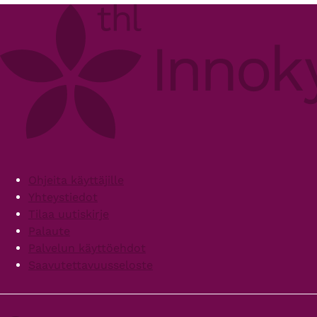
Footer
Ohjeita käyttäjille
Yhteystiedot
Tilaa uutiskirje
Palaute
Palvelun käyttöehdot
Saavutettavuusseloste