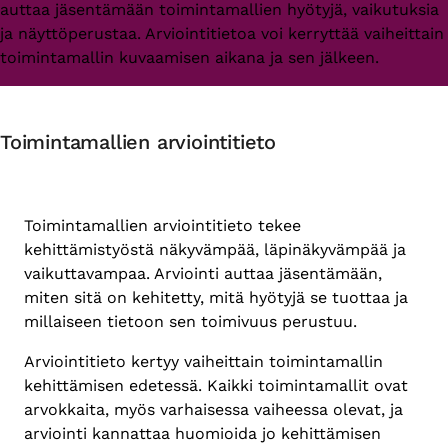
auttaa jäsentämään toimintamallien hyötyjä, vaikutuksia
ja näyttöperustaa. Arviointitietoa voi kerryttää vaiheittain
toimintamallin kuvaamisen aikana ja sen jälkeen.
Toimintamallien arviointitieto
Toimintamallien arviointitieto tekee
kehittämistyöstä näkyvämpää, läpinäkyvämpää ja
vaikuttavampaa. Arviointi auttaa jäsentämään,
miten sitä on kehitetty, mitä hyötyjä se tuottaa ja
millaiseen tietoon sen toimivuus perustuu.
Arviointitieto kertyy vaiheittain toimintamallin
kehittämisen edetessä. Kaikki toimintamallit ovat
arvokkaita, myös varhaisessa vaiheessa olevat, ja
arviointi kannattaa huomioida jo kehittämisen