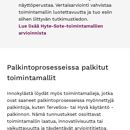
näyttöperustaa. Vertaisarviointi vahvistaa
toimintamallin luotettavuutta ja tuo esiin
siihen liittyvän tutkimustiedon.
Lue lisää Hyte-Sote-toimintamallien
arvioinnista
Palkintoprosesseissa palkitut
toimintamallit
Innokylästä löydät myös toimintamalleja, jotka
ovat saaneet palkintoprosesseissa myönnettyjä
palkintoja, kuten TerveSos- tai Hyvä käytäntö -
palkinnon. Nämä tunnustukset osoittavat
toimintamallin laatua, innovatiivisuutta tai
vaikuttavuutta ja täydentävät arviointitietoa.