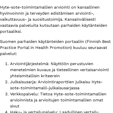
Hyte-sote-toimintamallien arviointi on kansallinen
hyvinvoinnin ja terveyden edistämisen arviointi-,
vaikuttavuus- ja suositustoimija. Kansainvälisesti
vastaavia palveluita kutsutaan parhaiden käytänteiden
portaaliksi.
Suomen parhaiden käytänteiden portaaliin (Finnish Best
Practice Portal in Health Promotion) kuuluu seuraavat
palvelut:
Arviointijärjestelmä: Näyttöön perustuvien
menetelmien kuvaus ja tieteellinen vertaisarviointi
yhteismitallisin kriteerein
Julkaisusarja: Arviointiraporttien julkaisu Hyte-
sote-toimintamalli-julkaisusarjassa
Verkkopalvelu: Tietoa Hyte-sote-toimintamallien
arvioinnista ja arvioitujen toimintamallien omat
sivut
Haku- ja vertailupalvelu: Laadullinen vertailu,