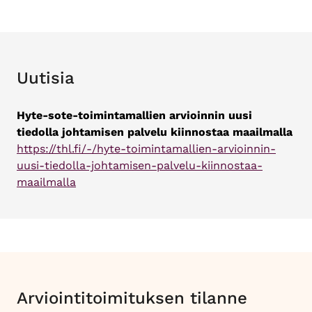
Uutisia
Hyte-sote-toimintamallien arvioinnin uusi
tiedolla johtamisen palvelu kiinnostaa maailmalla
https://thl.fi/-/hyte-toimintamallien-arvioinnin-
uusi-tiedolla-johtamisen-palvelu-kiinnostaa-
maailmalla
Arviointitoimituksen tilanne