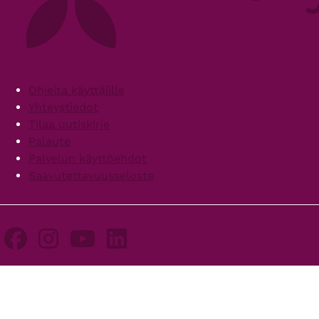
Footer
Ohjeita käyttäjille
Yhteystiedot
Tilaa uutiskirje
Palaute
Palvelun käyttöehdot
Saavutettavuusseloste