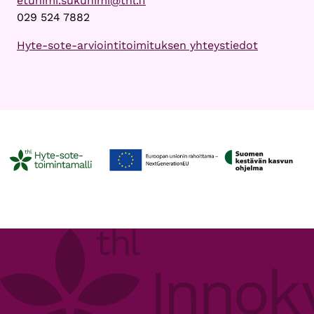
etunimi.sukunimi@thl.fi
029 524 7882
Hyte-sote-arviointitoimituksen yhteystiedot