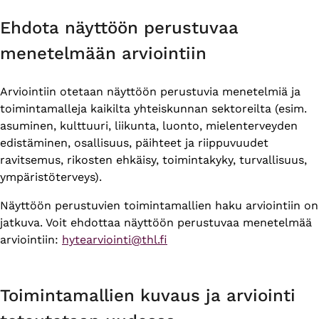
Ehdota näyttöön perustuvaa
menetelmään arviointiin
Arviointiin otetaan näyttöön perustuvia menetelmiä ja
toimintamalleja kaikilta yhteiskunnan sektoreilta (esim.
asuminen, kulttuuri, liikunta, luonto, mielenterveyden
edistäminen, osallisuus, päihteet ja riippuvuudet
ravitsemus, rikosten ehkäisy, toimintakyky, turvallisuus,
ympäristöterveys).
Näyttöön perustuvien toimintamallien haku arviointiin on
jatkuva. Voit ehdottaa näyttöön perustuvaa menetelmää
arviointiin:
hytearviointi@thl.fi
Toimintamallien kuvaus ja arviointi