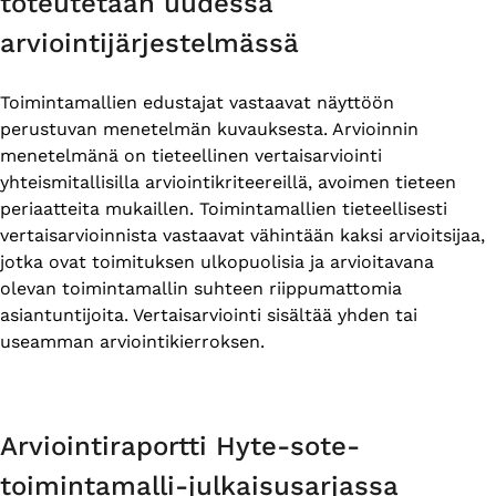
toteutetaan uudessa
arviointijärjestelmässä
Toimintamallien edustajat vastaavat näyttöön
perustuvan menetelmän kuvauksesta. Arvioinnin
menetelmänä on tieteellinen vertaisarviointi
yhteismitallisilla arviointikriteereillä, avoimen tieteen
periaatteita mukaillen. Toimintamallien tieteellisesti
vertaisarvioinnista vastaavat vähintään kaksi arvioitsijaa,
jotka ovat toimituksen ulkopuolisia ja arvioitavana
olevan toimintamallin suhteen riippumattomia
asiantuntijoita. Vertaisarviointi sisältää yhden tai
useamman arviointikierroksen.
Arviointiraportti Hyte-sote-
toimintamalli-julkaisusarjassa