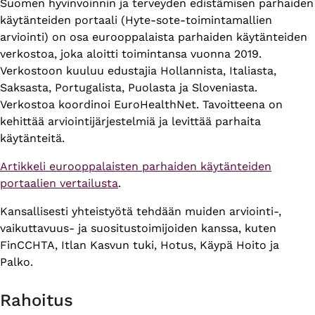
Suomen hyvinvoinnin ja terveyden edistämisen parhaiden
käytänteiden portaali (Hyte-sote-toimintamallien
arviointi) on osa eurooppalaista parhaiden käytänteiden
verkostoa, joka aloitti toimintansa vuonna 2019.
Verkostoon kuuluu edustajia Hollannista, Italiasta,
Saksasta, Portugalista, Puolasta ja Sloveniasta.
Verkostoa koordinoi EuroHealthNet. Tavoitteena on
kehittää arviointijärjestelmiä ja levittää parhaita
käytänteitä.
Artikkeli eurooppalaisten parhaiden käytänteiden
portaalien vertailusta
.
Kansallisesti yhteistyötä tehdään muiden arviointi-,
vaikuttavuus- ja suositustoimijoiden kanssa, kuten
FinCCHTA, Itlan Kasvun tuki, Hotus, Käypä Hoito ja
Palko.
Rahoitus