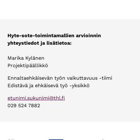
Hyte-sote-toimintamallien arvioinnin
yhteystiedot ja lisätietoa:
Marika Kylänen
Projektipäällikkö
Ennaltaehkäisevän työn vaikuttavuus -tiimi
Edistävä ja ehkäisevä työ -yksikkö
etunimi.sukunimi@thl.fi
029 524 7882