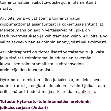
toimintamallien vaikuttavuusketju, implementointi,
näyttö.
Arvioitsijoina voivat toimia toimintamallin
riippumattomat asiantuntijat ja kokemusasiantuntijat.
Menetelmänä on avoin vertaisarviointi, joka on
laadunvarmistuksen ja kehittämisen keino. Arvioitsija voi
valita tekeekö hän arvioinnin anonyymisti vai avoimesti.
Arviointiraportti on tieteellisesti vertaisarvoitu julkaisu,
joka sisältää toimintamallin edustajan tekemän
kuvauksen toimintamallista ja yhteenvedon
arvioitsijoiden lausunnoista.
Hyte-sote-toimintamallien julkaisusarjan kielet ovat
suomi, ruotsi ja englanti. Jokainen arviointi julkaistaan
erillisenä pdf-tiedostona ja arkistoidaan
Julkariin.
Tutustu Hyte-sote-toimintamallien arvioinnin
julkaisusarjaan (Julkari)