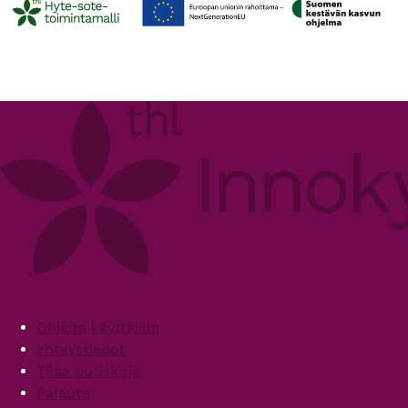
Footer
Ohjeita käyttäjille
Yhteystiedot
Tilaa uutiskirje
Palaute