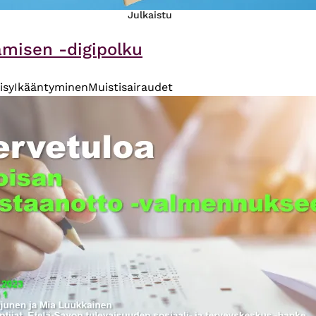
Julkaistu
amisen -digipolku
isy
Ikääntyminen
Muistisairaudet