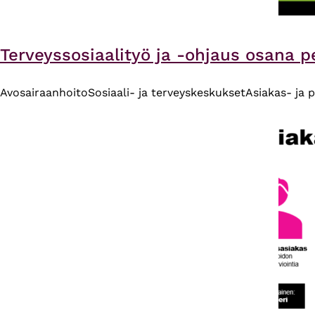
Terveyssosiaalityö ja -ohjaus osana 
Avosairaanhoito
Sosiaali- ja terveyskeskukset
Asiakas- ja 