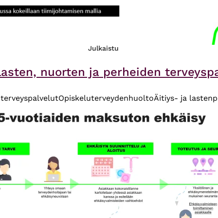
Julkaistu
asten, nuorten ja perheiden terveyspa
terveyspalvelut
Opiskeluterveydenhuolto
Äitiys- ja lasten