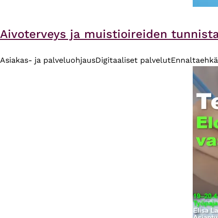
Aivoterveys ja muistioireiden tunnist
Asiakas- ja palveluohjaus
Digitaaliset palvelut
Ennaltaehkä