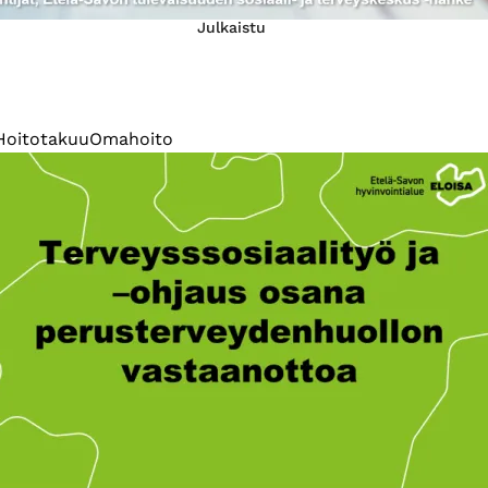
Julkaistu
Hoitotakuu
Omahoito