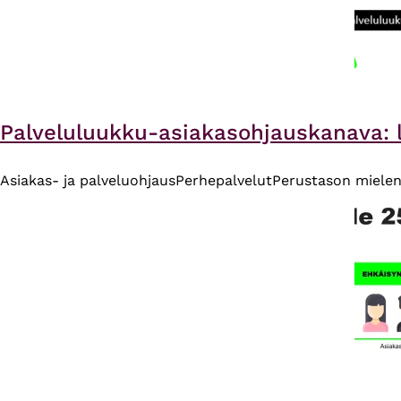
Palveluluukku-asiakasohjauskanava: l
Asiakas- ja palveluohjaus
Perhepalvelut
Perustason mielen