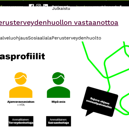
Julkaistu
perusterveydenhuollon vastaanottoa
palveluohjaus
Sosiaaliala
Perusterveydenhuolto