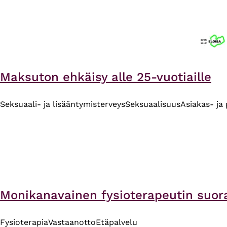
Maksuton ehkäisy alle 25-vuotiaille
Seksuaali- ja lisääntymisterveys
Seksuaalisuus
Asiakas- ja
Monikanavainen fysioterapeutin suor
Fysioterapia
Vastaanotto
Etäpalvelu