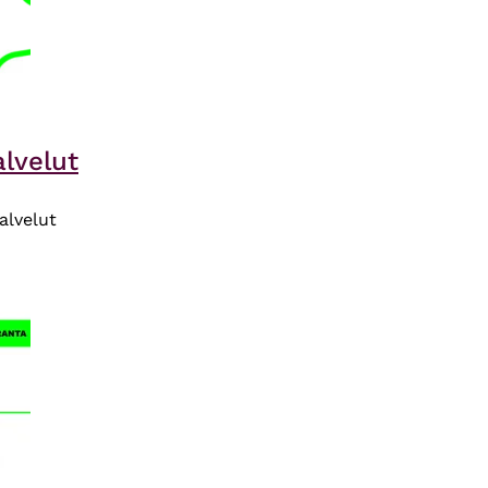
lvelut
palvelut