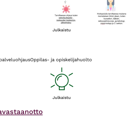
Julkaistu
 palveluohjaus
Oppilas- ja opiskelijahuolto
Julkaistu
avastaanotto