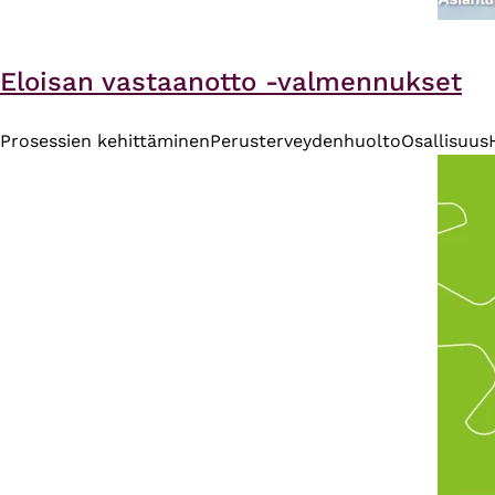
Eloisan vastaanotto -valmennukset
Prosessien kehittäminen
Perusterveydenhuolto
Osallisuus