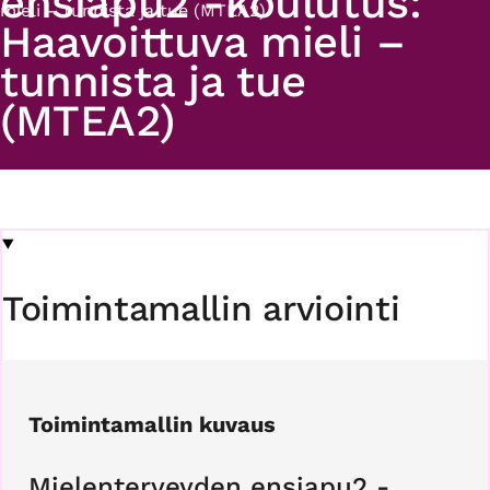
ensiapu2 -koulutus:
mieli – tunnista ja tue (MTEA2)
Haavoittuva mieli –
tunnista ja tue
(MTEA2)
Toimintamallin arviointi
Toimintamallin kuvaus
Mielenterveyden ensiapu2 -