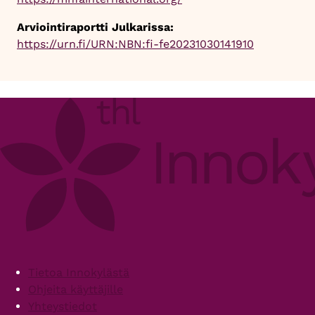
Arviointiraportti Julkarissa:
https://urn.fi/URN:NBN:fi-fe20231030141910
Footer
Tietoa Innokylästä
Ohjeita käyttäjille
Yhteystiedot