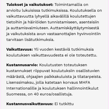
Tulokset ja vaikutukset:
Toimintamallia on
arvioitu lukuisissa tutkimuksissa. Koulutuksella on
vaikuttavuutta lyhyellä aikavälillä koulutettujen
tietoihin ja häiriöiden tunnistamiseen, asenteisiin
ja auttamisvalmiuteen. Auttamiskäyttäytymisestä
ja vaikutuksista avun vastaanottajien hyvinvointiin
tarvitaan lisätutkimuksia.
Vaikuttavuus:
Yli vuoden kestäviä tutkimuksia
koulutuksen vaikuttavuudesta ei ole toteutettu.
Kustannusarvio:
Koulutusten toteutuksen
kustannukset riippuvat koulutuksiin osallistuvien
määrästä, ohjaajien palkkakuluista ja tilatarpeista.
Lisenssimaksu, jolla katetaan korvaus MHFA
Internationalille ja koulutuksen hallinnointikulut
Suomessa, on 40 euroa/osallistuja.
Kustannusvaikuttavuus:
Ei tutkittu