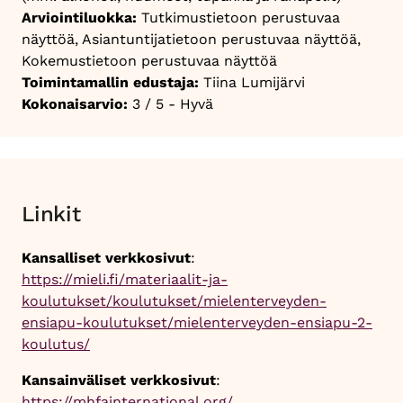
Arviointiluokka:
Tutkimustietoon perustuvaa
näyttöä, Asiantuntijatietoon perustuvaa näyttöä,
Kokemustietoon perustuvaa näyttöä
Toimintamallin edustaja:
Tiina Lumijärvi
Kokonaisarvio:
3 / 5 - Hyvä
Linkit
Kansalliset verkkosivut
:
https://mieli.fi/materiaalit-ja-
koulutukset/koulutukset/mielenterveyden-
ensiapu-koulutukset/mielenterveyden-ensiapu-2-
koulutus/
Kansainväliset verkkosivut
:
https://mhfainternational.org/