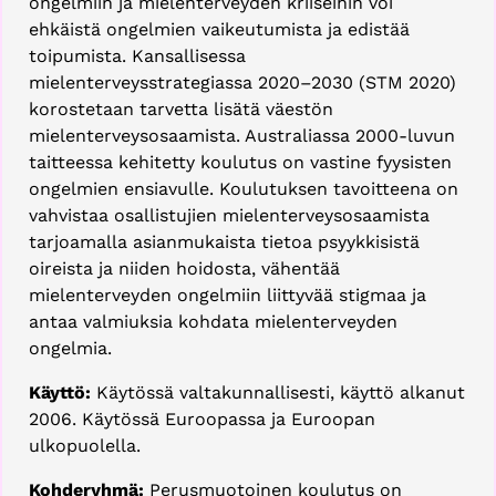
ongelmiin ja mielenterveyden kriiseihin voi
ehkäistä ongelmien vaikeutumista ja edistää
toipumista. Kansallisessa
mielenterveysstrategiassa 2020–2030 (STM 2020)
korostetaan tarvetta lisätä väestön
mielenterveysosaamista. Australiassa 2000-luvun
taitteessa kehitetty koulutus on vastine fyysisten
ongelmien ensiavulle. Koulutuksen tavoitteena on
vahvistaa osallistujien mielenterveysosaamista
tarjoamalla asianmukaista tietoa psyykkisistä
oireista ja niiden hoidosta, vähentää
mielenterveyden ongelmiin liittyvää stigmaa ja
antaa valmiuksia kohdata mielenterveyden
ongelmia.
Käyttö:
Käytössä valtakunnallisesti, käyttö alkanut
2006. Käytössä Euroopassa ja Euroopan
ulkopuolella.
Kohderyhmä:
Perusmuotoinen koulutus on