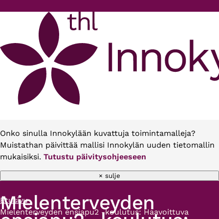
Hyppää pääsisältöön
Onko sinulla Innokylään kuvattuja toimintamalleja?
Muistathan päivittää mallisi Innokylän uuden tietomallin
mukaisiksi.
Tutustu päivitysohjeeseen
× sulje
Mielenterveyden
Etusivu
Murupolku
Mielenterveyden ensiapu2 -koulutus: Haavoittuva