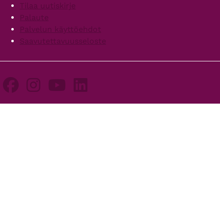
Tilaa uutiskirje
Palaute
Palvelun käyttöehdot
Saavutettavuusseloste