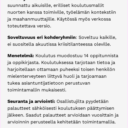
suunnattu aikuisille, erilliset koulutusmallit
nuorten kanssa toimiville, työelämän kontekstiin
ja maahanmuuttajille. Käytössä myös verkossa
toteutettava versio.
Soveltuvuus eri kohderyhmiin
: Soveltuu kaikille,
ei suositella akuutissa kriisitilanteessa oleville.
Menetelmä:
Koulutus muodostuu 14 oppitunnista
ja oppikirjasta. Koulutuksessa tarjotaan tietoa ja
harjoitellaan ottamaan puheeksi toisen henkilön
mielenterveyteen liittyvä huoli ja tarjoamaan
tukea asiantuntijatietoon perustuvan
toimintamallin mukaisesti.
Seuranta ja arviointi:
Osallistujilta pyydetään
palautteet sähköisesti koulutuksen päättymisen
jälkeen. Saadut palautteet arvioidaan vuosittain ja
arvioinnin perusteella kehitetään toimintamallia.