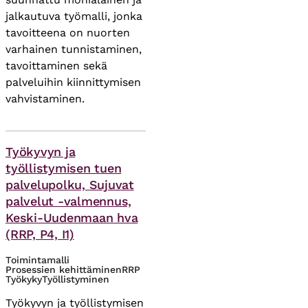
jalkautuva työmalli, jonka
tavoitteena on nuorten
varhainen tunnistaminen,
tavoittaminen sekä
palveluihin kiinnittymisen
vahvistaminen.
Asiasanat
Työkyvyn ja
työllistymisen tuen
palvelupolku, Sujuvat
palvelut -valmennus,
Keski-Uudenmaan hva
(RRP, P4, I1)
Toimintamalli
Prosessien kehittäminen
RRP
Työkyky
Työllistyminen
Työkyvyn ja työllistymisen