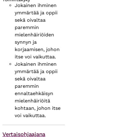
Jokainen ihminen
ymmärtää ja oppii
sekä oivaltaa
paremmin
mielenhäiriöiden
synnyn ja
korjaamisen, johon
itse voi vaikuttaa.
Jokainen ihminen
ymmärtää ja oppii
sekä oivaltaa
paremmin
ennaltaehkäisyn
mielenhäiriöitä
kohtaan, johon itse
voi vaikuttaa.
Asiasanat
Vertaisohjaajana