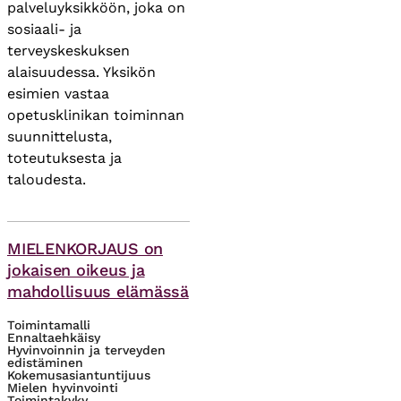
palveluyksikköön, joka on
sosiaali- ja
terveyskeskuksen
alaisuudessa. Yksikön
esimien vastaa
opetusklinikan toiminnan
suunnittelusta,
toteutuksesta ja
taloudesta.
Asiasanat
MIELENKORJAUS on
jokaisen oikeus ja
mahdollisuus elämässä
Toimintamalli
Ennaltaehkäisy
Hyvinvoinnin ja terveyden
edistäminen
Kokemusasiantuntijuus
Mielen hyvinvointi
Toimintakyky