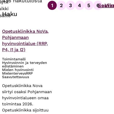
436 hakutulosta
äytä
1
2
3
4
5
6
Seura
Vii
…
Sivutus
aikki
Sivu
Sivu
Sivu
Sivu
Sivu
Sivu
Haku
isältö
Asiasanat
Opetusklinikka NoVa,
Pohjanmaan
hyvinvointialue (RRP,
P4, I1 ja I2)
Toimintamalli
Hyvinvoinnin ja terveyden
edistäminen
Mielen hyvinvointi
Mielenterveys
RRP
Saavutettavuus
Opetusklinikka Nova
siirtyi osaksi Pohjanmaan
hyvinvointialueen omaa
toimintaa 2026.
Opetusklinikka sijoittuu