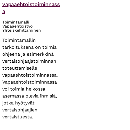
vapaaehtoistoiminnass
a
Toimintamalli
Vapaaehtoistyö
Yhteiskehittäminen
Toimintamallin
tarkoituksena on toimia
ohjeena ja esimerkkinä
vertaisohjaajatoiminnan
toteuttamiselle
vapaaehtoistoiminnassa.
Vapaaehtoistoiminnassa
voi toimia heikossa
asemassa olevia ihmisiä,
jotka hyötyvät
vertaisohjaajien
vertaistuesta.