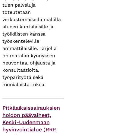
tuen palveluja
toteutetaan
verkostomaisella mallilla
alueen kuntalaisille ja
työikäisten kanssa
työskenteleville
ammattilaisille. Tarjolla
on matalan kynnyksen
neuvontaa, ohjausta ja
konsultaatioita,
työparityötä sekä
monialaista tukea.
Asiasanat
Pitkäaikaissairauksien
hoidon päävaiheet,
Keski-Uudenmaan
hyvinvointialue (RRP,