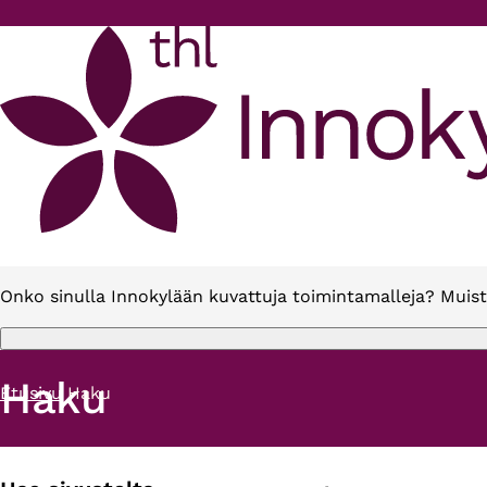
Hyppää pääsisältöön
Onko sinulla Innokylään kuvattuja toimintamalleja? Muist
Haku
Etusivu
Haku
Murupolku