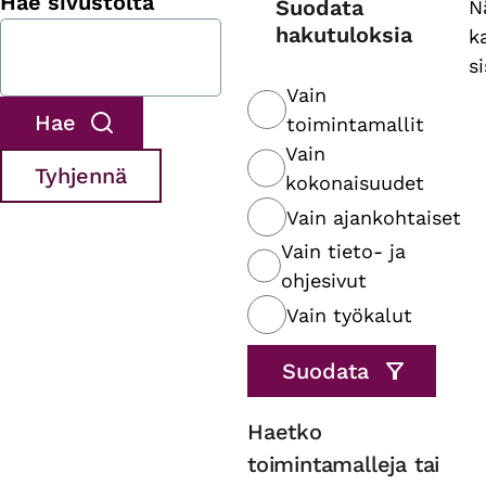
Hae sivustolta
Suodata
N
hakutuloksia
k
s
Vain
toimintamallit
Vain
kokonaisuudet
Vain ajankohtaiset
Vain tieto- ja
ohjesivut
Vain työkalut
Haetko
toimintamalleja tai