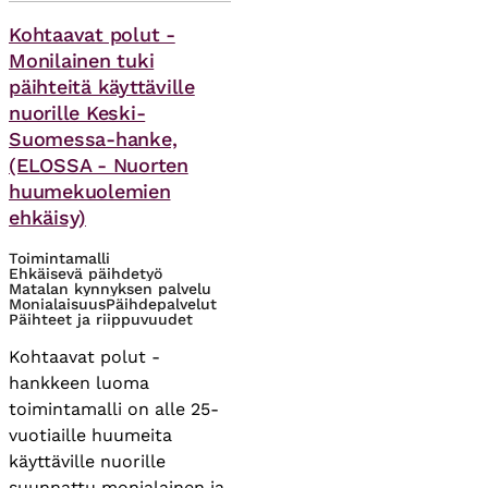
Asiasanat
Kohtaavat polut -
Monilainen tuki
päihteitä käyttäville
nuorille Keski-
Suomessa-hanke,
(ELOSSA - Nuorten
huumekuolemien
ehkäisy)
Toimintamalli
Ehkäisevä päihdetyö
Matalan kynnyksen palvelu
Monialaisuus
Päihdepalvelut
Päihteet ja riippuvuudet
Kohtaavat polut -
hankkeen luoma
toimintamalli on alle 25-
vuotiaille huumeita
käyttäville nuorille
suunnattu monialainen ja