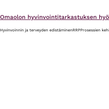
Omaolon hyvinvointitarkastuksen hyöd
Hyvinvoinnin ja terveyden edistäminen
RRP
Prosessien keh