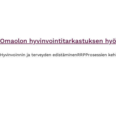
Omaolon hyvinvointitarkastuksen hyöd
Hyvinvoinnin ja terveyden edistäminen
RRP
Prosessien keh