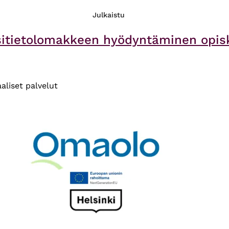
Julkaistu
itietolomakkeen hyödyntäminen opisk
aaliset palvelut