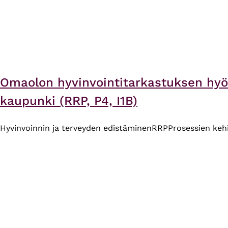
Omaolon hyvinvointitarkastuksen hyö
kaupunki (RRP, P4, I1B)
Hyvinvoinnin ja terveyden edistäminen
RRP
Prosessien keh