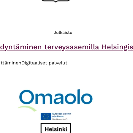
Julkaistu
yntäminen terveysasemilla Helsingiss
ittäminen
Digitaaliset palvelut