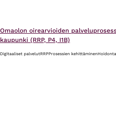
Omaolon oirearvioiden palveluprosess
kaupunki (RRP, P4, I1B)
Digitaaliset palvelut
RRP
Prosessien kehittäminen
Hoidonta