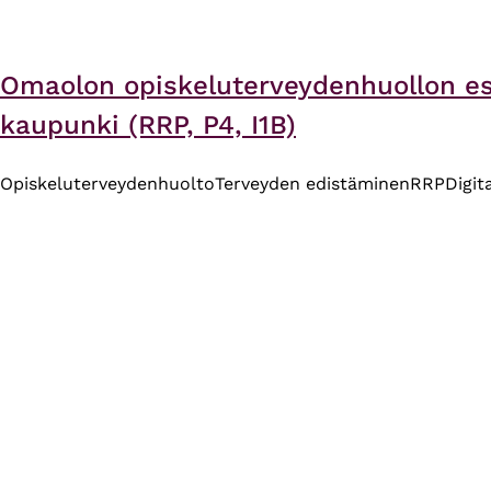
Omaolon opiskeluterveydenhuollon es
kaupunki (RRP, P4, I1B)
Opiskeluterveydenhuolto
Terveyden edistäminen
RRP
Digit