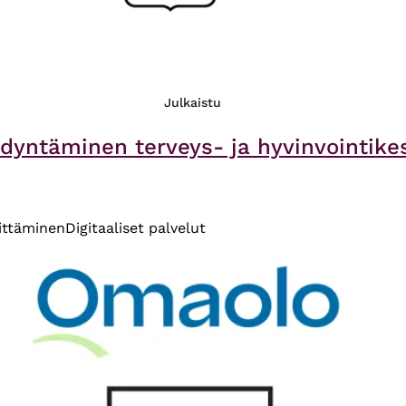
Julkaistu
dyntäminen terveys- ja hyvinvointike
ittäminen
Digitaaliset palvelut