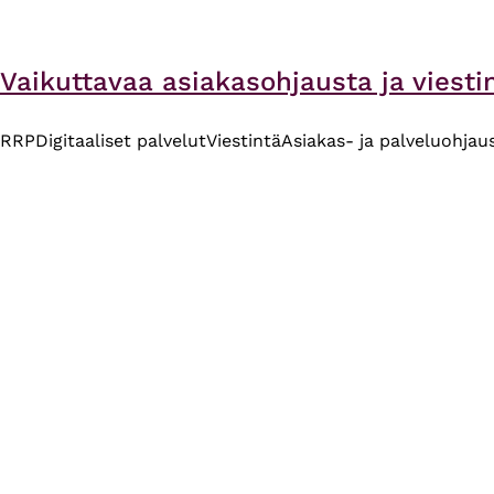
Vaikuttavaa asiakasohjausta ja viesti
RRP
Digitaaliset palvelut
Viestintä
Asiakas- ja palveluohjau