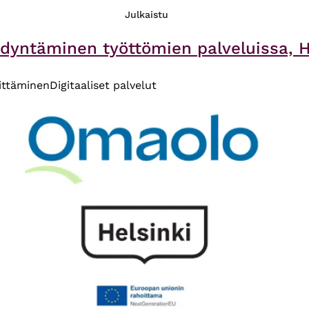
Julkaistu
yntäminen työttömien palveluissa, He
ittäminen
Digitaaliset palvelut