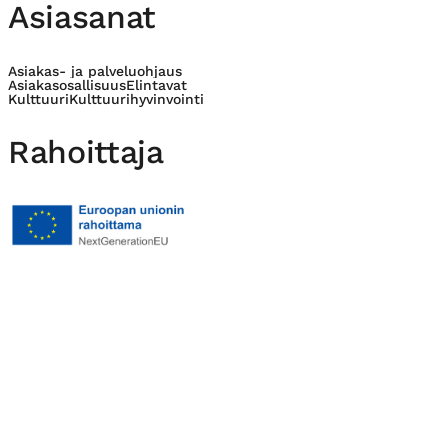
Asiasanat
Asiakas- ja palveluohjaus
Asiakasosallisuus
Elintavat
Kulttuuri
Kulttuurihyvinvointi
Rahoittaja