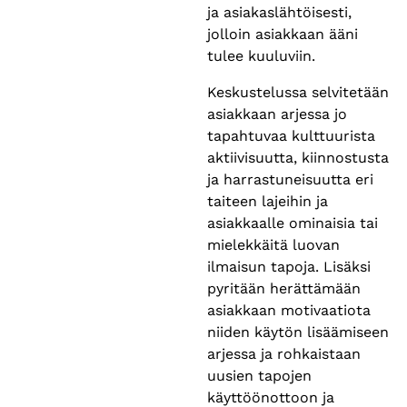
ja asiakaslähtöisesti,
jolloin asiakkaan ääni
tulee kuuluviin.​
Keskustelussa selvitetään
asiakkaan arjessa jo
tapahtuvaa kulttuurista
aktiivisuutta, kiinnostusta
ja harrastuneisuutta eri
taiteen lajeihin ja
asiakkaalle ominaisia tai
mielekkäitä luovan
ilmaisun tapoja. Lisäksi
pyritään herättämään
asiakkaan motivaatiota
niiden käytön lisäämiseen
arjessa ja rohkaistaan
uusien tapojen
käyttöönottoon ja