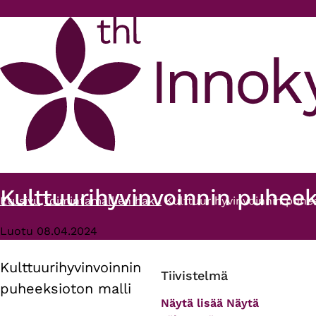
Hyppää pääsisältöön
Kulttuurihyvinvoinnin puheek
Etusivu
Toimintamallien haku
Kulttuurihyvinvoinnin puhe
Murupolku
Luotu 08.04.2024
Kulttuurihyvinvoinnin
Primary
Tiivistelmä
puheeksioton malli
tabs
Näytä lisää
Näytä