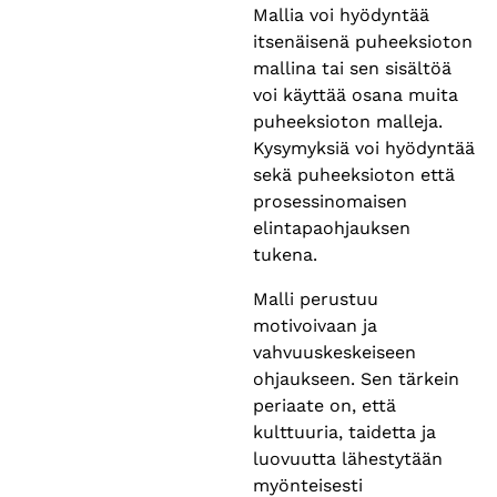
Mallia voi hyödyntää
itsenäisenä puheeksioton
mallina tai sen sisältöä
voi käyttää osana muita
puheeksioton malleja.
Kysymyksiä voi hyödyntää
sekä puheeksioton että
prosessinomaisen
elintapaohjauksen
tukena. ​
Malli perustuu
motivoivaan ja
vahvuuskeskeiseen
ohjaukseen. Sen tärkein
periaate on, että
kulttuuria, taidetta ja
luovuutta lähestytään
myönteisesti