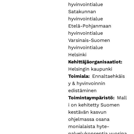
hyvinvointialue
Satakunnan
hyvinvointialue
Etelä-Pohjanmaan
hyvinvointialue
Varsinais-Suomen
hyvinvointialue
Helsinki
Kehittäjäorganisaatiot
Helsingin kaupunki
Toimiala
Ennaltaehkäis
y & hyvinvoinnin
edistäminen
Toimintaympäristö
Mall
i on kehitetty Suomen
kestävän kasvun
ohjelmassa osana
monialaista hyte-
palvelukonseptia vuosina