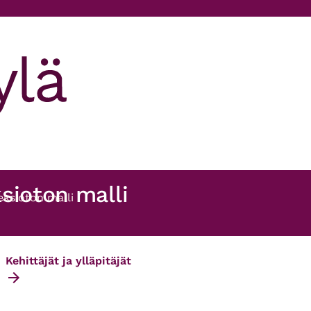
sioton malli
eksioton malli
Kehittäjät ja ylläpitäjät