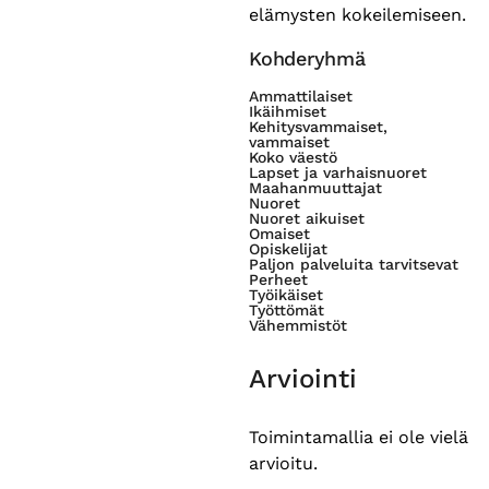
elämysten kokeilemiseen.
Kohderyhmä
Ammattilaiset
Ikäihmiset
Kehitysvammaiset,
vammaiset
Koko väestö
Lapset ja varhaisnuoret
Maahanmuuttajat
Nuoret
Nuoret aikuiset
Omaiset
Opiskelijat
Paljon palveluita tarvitsevat
Perheet
Työikäiset
Työttömät
Vähemmistöt
Arviointi
Toimintamallia ei ole vielä
arvioitu.