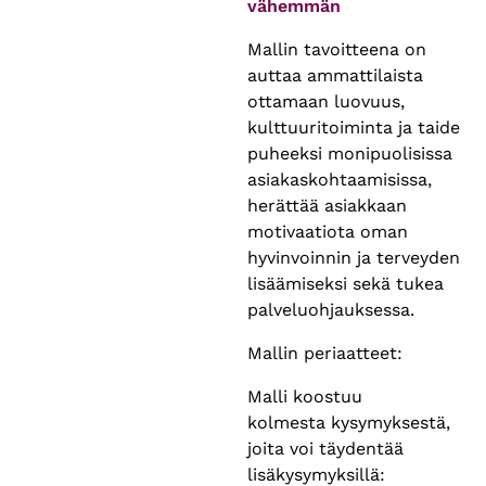
vähemmän
Mallin tavoitteena on
auttaa ammattilaista
ottamaan luovuus,
kulttuuritoiminta ja taide
puheeksi monipuolisissa
asiakaskohtaamisissa,
herättää asiakkaan
motivaatiota oman
hyvinvoinnin ja terveyden
lisäämiseksi sekä tukea
palveluohjauksessa.
Mallin periaatteet:
Malli koostuu
kolmesta kysymyksestä,
joita voi täydentää
lisäkysymyksillä: