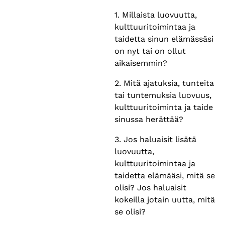
1. Millaista luovuutta,
kulttuuritoimintaa ja
taidetta sinun elämässäsi
on nyt tai on ollut
aikaisemmin?​
2. Mitä ajatuksia, tunteita
tai tuntemuksia luovuus,
kulttuuritoiminta ja taide
sinussa herättää?​
3. Jos haluaisit lisätä
luovuutta,
kulttuuritoimintaa ja
taidetta elämääsi, mitä se
olisi? ​Jos haluaisit
kokeilla jotain uutta, mitä
se olisi?​