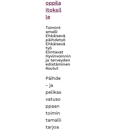
oppila
itoksil
le
Toimint
amalli
Ehkäisevä
päihdetyö
Ehkäisevä
työ
Elintavat
Hyvinvoinnin
ja terveyden
edistäminen
Koulut
Päihde
- ja
pelikas
vatuso
ppaan
toimin
tamalli
tarjoa