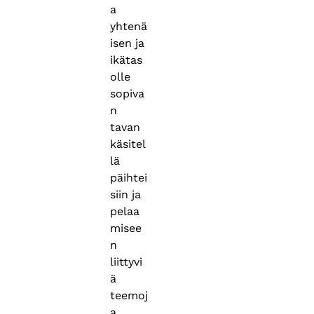
a
yhtenä
isen ja
ikätas
olle
sopiva
n
tavan
käsitel
lä
päihtei
siin ja
pelaa
misee
n
liittyvi
ä
teemoj
a