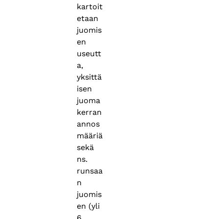
kartoit
etaan
juomis
en
useutt
a,
yksittä
isen
juoma
kerran
annos
määriä
sekä
ns.
runsaa
n
juomis
en (yli
6