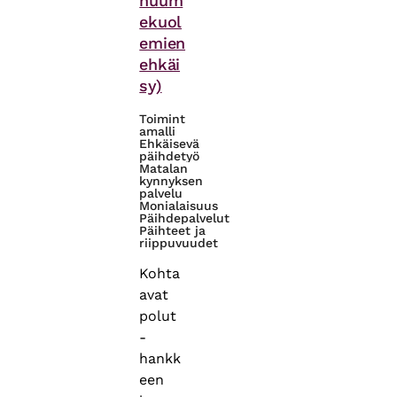
huum
ekuol
emien
ehkäi
sy)
Toimint
amalli
Ehkäisevä
päihdetyö
Matalan
kynnyksen
palvelu
Monialaisuus
Päihdepalvelut
Päihteet ja
riippuvuudet
Kohta
avat
polut
-
hankk
een