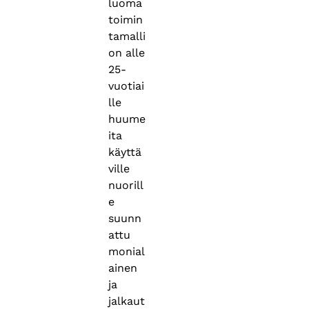
luoma
toimin
tamalli
on alle
25-
vuotiai
lle
huume
ita
käyttä
ville
nuorill
e
suunn
attu
monial
ainen
ja
jalkaut