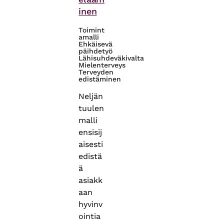
inen
Toimint
amalli
Ehkäisevä
päihdetyö
Lähisuhdeväkivalta
Mielenterveys
Terveyden
edistäminen
Neljän
tuulen
malli
ensisij
aisesti
edistä
ä
asiakk
aan
hyvinv
ointia