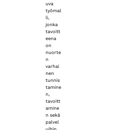
uva
työmal
li,
jonka
tavoitt
eena
on
nuorte
n
varhai
nen
tunnis
tamine
n,
tavoitt
amine
n sekä
palvel
uihin