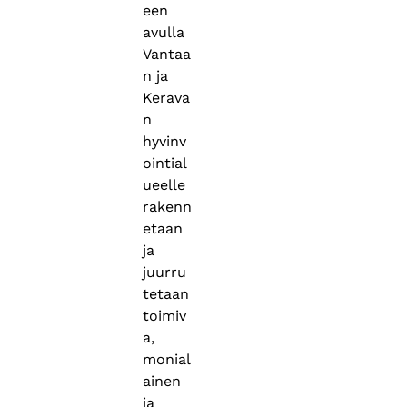
een
avulla
Vantaa
n ja
Kerava
n
hyvinv
ointial
ueelle
rakenn
etaan
ja
juurru
tetaan
toimiv
a,
monial
ainen
ja