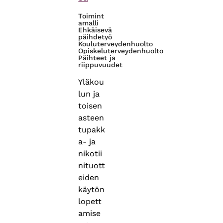
Toimint
amalli
Ehkäisevä
päihdetyö
Kouluterveydenhuolto
Opiskeluterveydenhuolto
Päihteet ja
riippuvuudet
Yläkou
lun ja
toisen
asteen
tupakk
a- ja
nikotii
nituott
eiden
käytön
lopett
amise