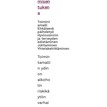
misen
tuken
a
Toimint
amalli
Ehkäisevä
päihdetyö
Hyvinvoinnin
ja terveyden
edistäminen
Johtaminen
Yhteiskehittäminen
Toimin
tamalli
n ydin
on
alkoho
lin
riskikä
ytön
varhai