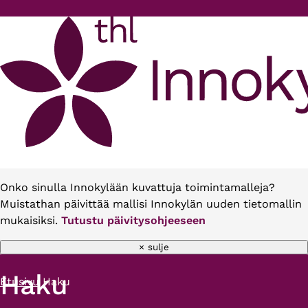
Hyppää pääsisältöön
Onko sinulla Innokylään kuvattuja toimintamalleja?
Muistathan päivittää mallisi Innokylän uuden tietomallin
mukaisiksi.
Tutustu päivitysohjeeseen
× sulje
Haku
Etusivu
Haku
Murupolku