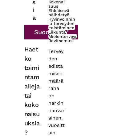
s
Kokonai
suus
i
Ehkäisevä
päihdetyö
a
Hyvinvoinnin
ja terveyden
edistäminen
Liikunta
Mielenterveys
Ravitsemus
Haet
Tervey
ko
den
edistä
toimi
misen
ntam
määrä
alleja
raha
tai
on
harkin
koko
nanvar
naisu
ainen,
uksia
vuositt
?
ain