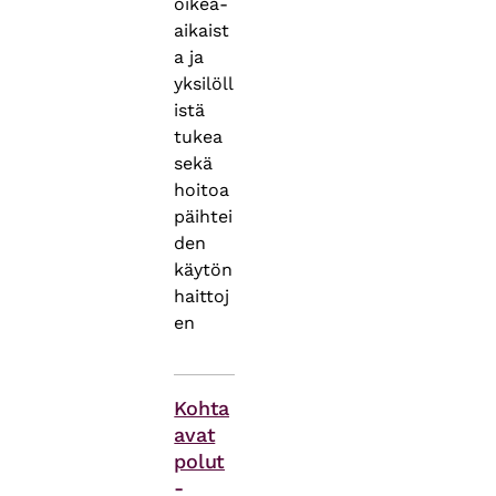
oikea-
aikaist
a ja
yksilöll
istä
tukea
sekä
hoitoa
päihtei
den
käytön
haittoj
en
Asiasanat
Kohta
avat
polut
-