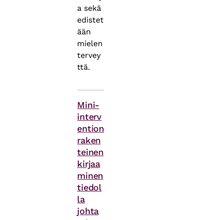
a sekä
edistet
ään
mielen
tervey
ttä.
Asiasanat
Mini-
interv
ention
raken
teinen
kirjaa
minen
tiedol
la
johta