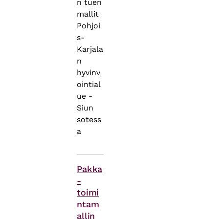
n tuen
mallit
Pohjoi
s-
Karjala
n
hyvinv
ointial
ue -
Siun
sotess
a
Asiasanat
Pakka
-
toimi
ntam
allin