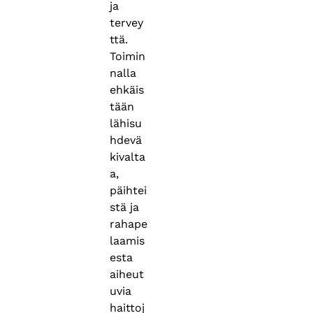
ja
tervey
ttä.
Toimin
nalla
ehkäis
tään
lähisu
hdevä
kivalta
a,
päihtei
stä ja
rahape
laamis
esta
aiheut
uvia
haittoj