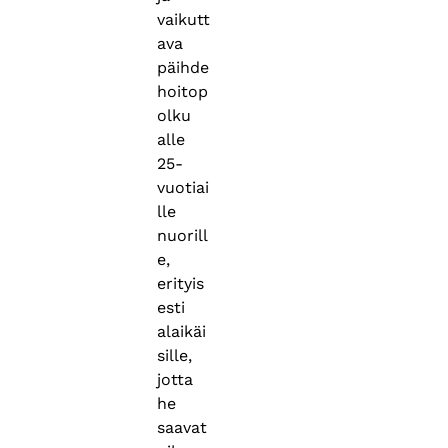
vaikutt
ava
päihde
hoitop
olku
alle
25-
vuotiai
lle
nuorill
e,
erityis
esti
alaikäi
sille,
jotta
he
saavat