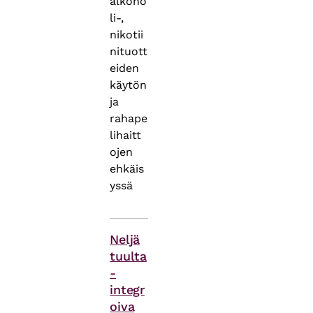
alkoho
li-,
nikotii
nituott
eiden
käytön
ja
rahape
lihaitt
ojen
ehkäis
yssä
Asiasanat
Neljä
tuulta
-
integr
oiva