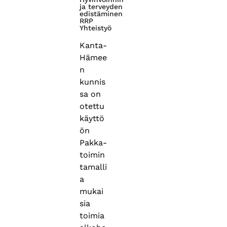
ja terveyden
edistäminen
RRP
Yhteistyö
Kanta-
Hämee
n
kunnis
sa on
otettu
käyttö
ön
Pakka-
toimin
tamalli
a
mukai
sia
toimia