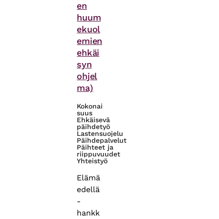
en
huum
ekuol
emien
ehkäi
syn
ohjel
ma)
Kokonai
suus
Ehkäisevä
päihdetyö
Lastensuojelu
Päihdepalvelut
Päihteet ja
riippuvuudet
Yhteistyö
Elämä
edellä
-
hankk