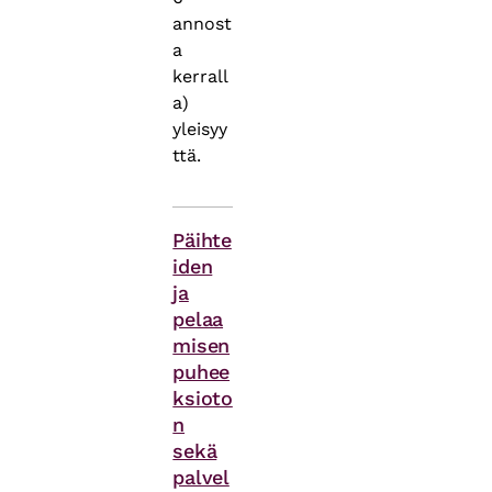
annost
a
kerrall
a)
yleisyy
ttä.
Asiasanat
Päihte
iden
ja
pelaa
misen
puhee
ksioto
n
sekä
palvel