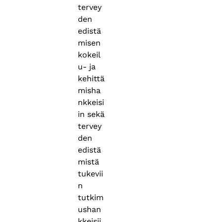
tervey
den
edistä
misen
kokeil
u- ja
kehittä
misha
nkkeisi
in sekä
tervey
den
edistä
mistä
tukevii
n
tutkim
ushan
kkeisii