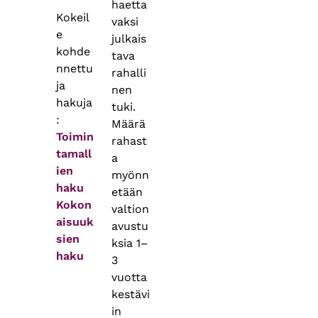
haetta
Kokeil
vaksi
e
julkais
kohde
tava
nnettu
rahalli
ja
nen
hakuja
tuki.
:
Määrä
Toimin
rahast
tamall
a
ien
myönn
haku
etään
Kokon
valtion
aisuuk
avustu
sien
ksia 1–
haku
3
vuotta
kestävi
in