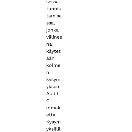
sessa
tunnis
tamise
ssa,
jonka
välinee
nä
käytet
ään
kolme
n
kysym
yksen
Audit-
C -
lomak
etta.
Kysym
yksillä