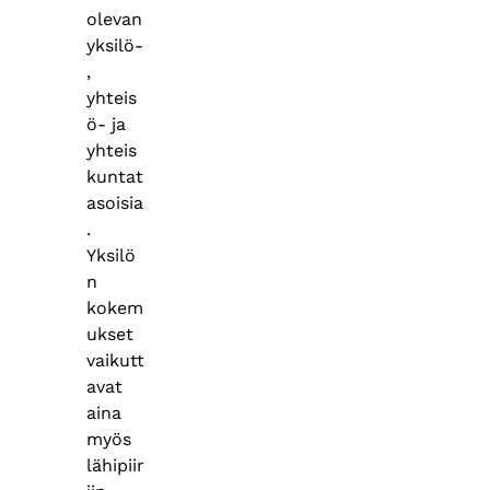
olevan
yksilö-
,
yhteis
ö- ja
yhteis
kuntat
asoisia
.
Yksilö
n
kokem
ukset
vaikutt
avat
aina
myös
lähipiir