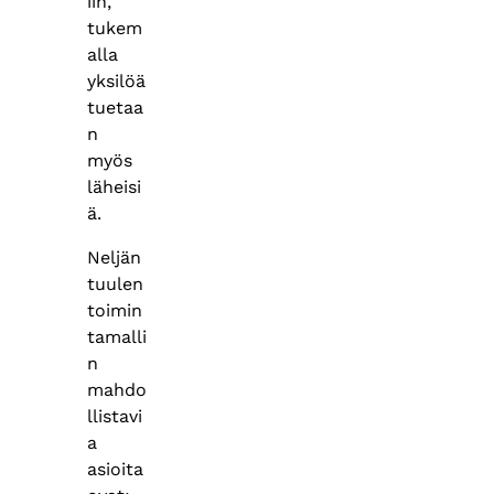
iin,
tukem
alla
yksilöä
tuetaa
n
myös
läheisi
ä.
Neljän
tuulen
toimin
tamalli
n
mahdo
llistavi
a
asioita