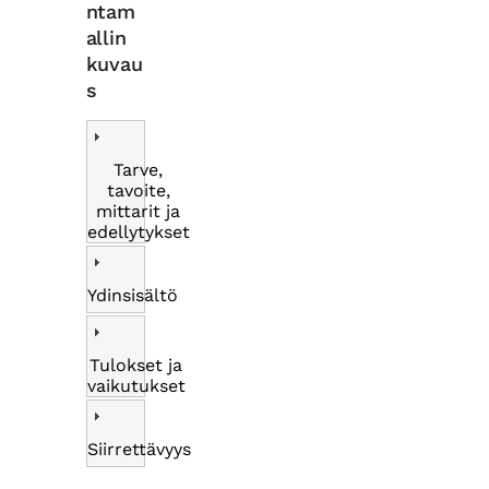
ntam
allin
kuvau
s
Tarve,
tavoite,
mittarit ja
edellytykset
Ydinsisältö
Tulokset ja
vaikutukset
Siirrettävyys