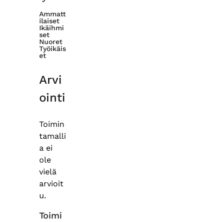
Ammatt
ilaiset
Ikäihmi
set
Nuoret
Työikäis
et
Arvi
ointi
Toimin
tamalli
a ei
ole
vielä
arvioit
u.
Toimi