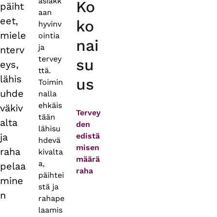
asiakk
Ko
päiht
aan
eet,
ko
hyvinv
miele
ointia
nai
ja
nterv
tervey
su
eys,
ttä.
lähis
us
Toimin
uhde
nalla
ehkäis
väkiv
Tervey
tään
alta
den
lähisu
ja
edistä
hdevä
misen
raha
kivalta
määrä
a,
pelaa
raha
päihtei
mine
stä ja
n
rahape
laamis