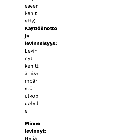
eseen
kehit
etty)
Käyttöönotto
ja
levinneisyys
Levin
nyt
kehitt
ämisy
mpäri
stön
ulkop
uolell
e
Minne
levinnyt
Neljä