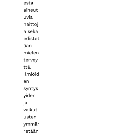
esta
aiheut
uvia
haittoj
a sekä
edistet
ään
mielen
tervey
ttä.
Ilmiöid
en
syntys
yiden
ja
vaikut
usten
ymmär
retään