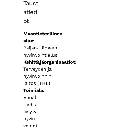
Taust
atied
ot
Maantieteellinen
alue
Päijät-Hämeen
hyvinvointialue
Kehittäjäorganisaatiot
Terveyden ja
hyvinvoinnin
laitos (THL)
Toimiala
Ennal
taehk
äisy &
hyvin
voinni