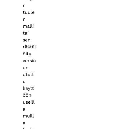
n
tuule
n
malli
tai
sen
räätäl
öity
versio
on
otett
u
käytt
öön
useill
a
muill
a