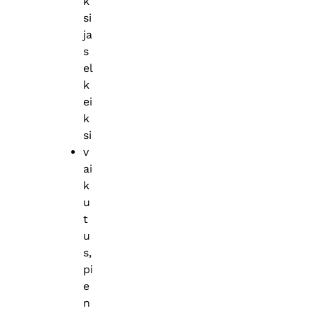
k
si
ja
s
el
k
ei
k
si
v
ai
k
u
t
u
s,
pi
e
n