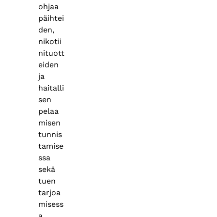
ohjaa
päihtei
den,
nikotii
nituott
eiden
ja
haitalli
sen
pelaa
misen
tunnis
tamise
ssa
sekä
tuen
tarjoa
misess
a.