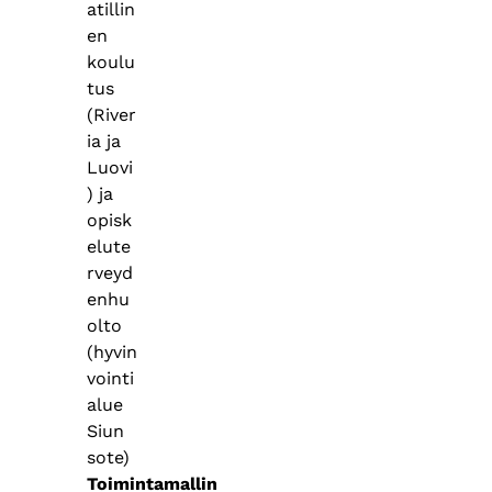
atillin
en
koulu
tus
(River
ia ja
Luovi
) ja
opisk
elute
rveyd
enhu
olto
(hyvin
vointi
alue
Siun
sote)
Toimintamallin