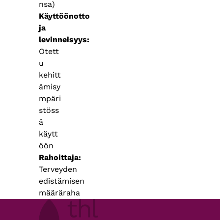
nsa)
Käyttöönotto
ja
levinneisyys
Otett
u
kehitt
ämisy
mpäri
stöss
ä
käytt
öön
Rahoittaja
Terveyden
edistämisen
määräraha