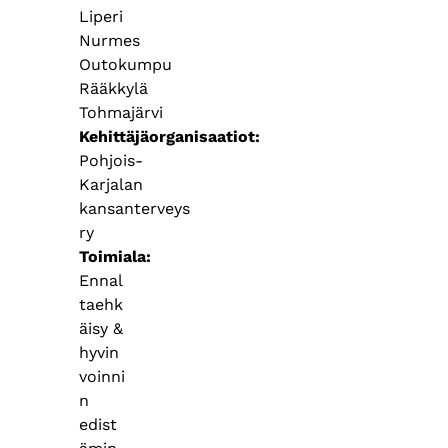
Liperi
Nurmes
Outokumpu
Rääkkylä
Tohmajärvi
Kehittäjäorganisaatiot
Pohjois-
Karjalan
kansanterveys
ry
Toimiala
Ennal
taehk
äisy &
hyvin
voinni
n
edist