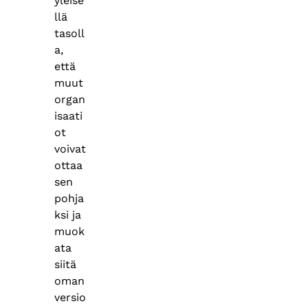
yleise
llä
tasoll
a,
että
muut
organ
isaati
ot
voivat
ottaa
sen
pohja
ksi ja
muok
ata
siitä
oman
versio