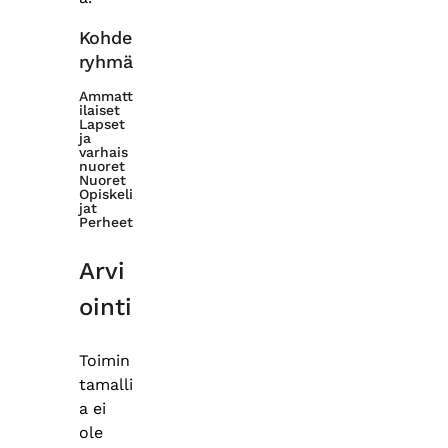
Kohde
ryhmä
Ammatt
ilaiset
Lapset
ja
varhais
nuoret
Nuoret
Opiskeli
jat
Perheet
Arvi
ointi
Toimin
tamalli
a ei
ole