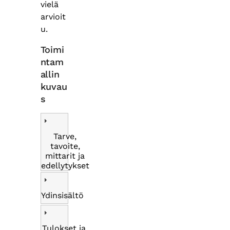
vielä
arvioit
u.
Toimi
ntam
allin
kuvau
s
Tarve,
tavoite,
mittarit ja
edellytykset
Ydinsisältö
Tulokset ja