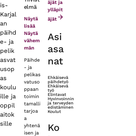
äjät ja
is-
elmä
tabs
ylläpit
Karjal
Näytä
äjät
an
lisää
päihd
Näytä
Asi
vähem
e- ja
asa
män
pelik
nat
asvat
Päihde
- ja
usop
pelikas
as
Ehkäisevä
vatuso
päihdetyö
koulu
Ehkäisevä
ppaan
työ
Elintavat
ille ja
toimin
Hyvinvoinnin
ja terveyden
tamalli
oppil
edistäminen
tarjoa
Koulut
aitok
a
sille
Ko
yhtenä
isen ja