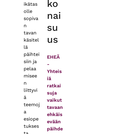
ko
ikätas
olle
nai
sopiva
su
n
tavan
us
käsitel
lä
päihtei
EHEÄ
siin ja
-
pelaa
Yhteis
misee
iä
n
ratkai
liittyvi
suja
ä
vaikut
teemoj
tavaan
a
ehkäis
esiope
evään
tukses
päihde
ta