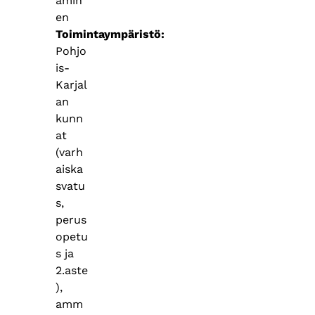
ämin
en
Toimintaympäristö
Pohjo
is-
Karjal
an
kunn
at
(varh
aiska
svatu
s,
perus
opetu
s ja
2.aste
),
amm