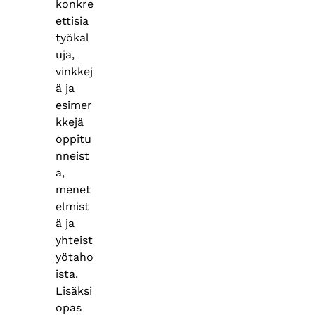
konkre
ettisia
työkal
uja,
vinkkej
ä ja
esimer
kkejä
oppitu
nneist
a,
menet
elmist
ä ja
yhteist
yötaho
ista.
Lisäksi
opas