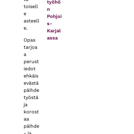
työhö
toisell
n
e
Pohjoi
asteell
s-
e.
Karjal
assa
Opas
tarjoa
a
perust
iedot
ehkäis
evästä
päihde
työstä
ja
korost
aa
päihde
- ja