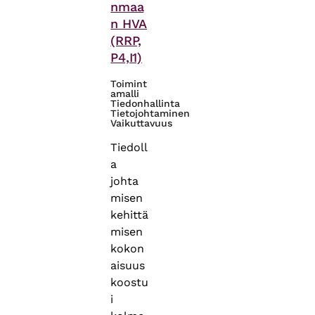
nmaa
n HVA
(RRP,
P4,I1)
Toimint
amalli
Tiedonhallinta
Tietojohtaminen
Vaikuttavuus
Tiedoll
a
johta
misen
kehittä
misen
kokon
aisuus
koostu
i