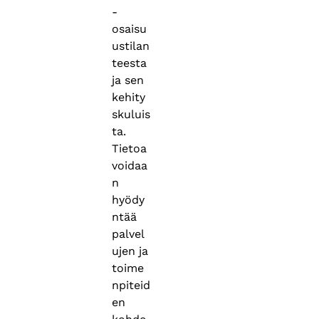
-
osaisu
ustilan
teesta
ja sen
kehity
skuluis
ta.
Tietoa
voidaa
n
hyödy
ntää
palvel
ujen ja
toime
npiteid
en