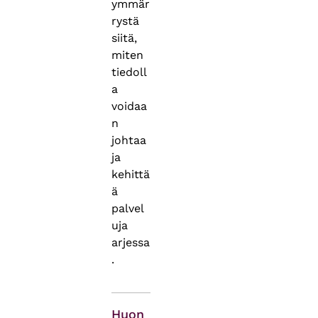
ymmär
rystä
siitä,
miten
tiedoll
a
voidaa
n
johtaa
ja
kehittä
ä
palvel
uja
arjessa
.
Asiasanat
Huon