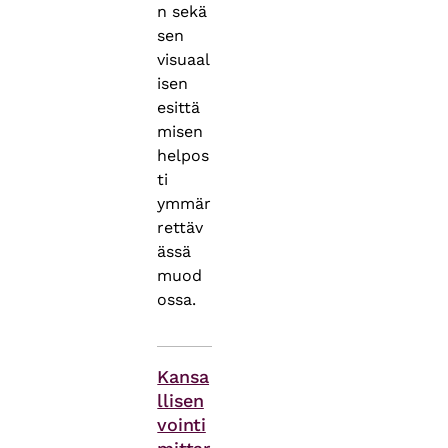
n sekä
sen
visuaal
isen
esittä
misen
helpos
ti
ymmär
rettäv
ässä
muod
ossa.
Asiasanat
Kansa
llisen
vointi