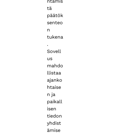
ntämis
tä
päätök
senteo
n
tukena
.
Sovell
us
mahdo
llistaa
ajanko
htaise
n ja
paikall
isen
tiedon
yhdist
ämise