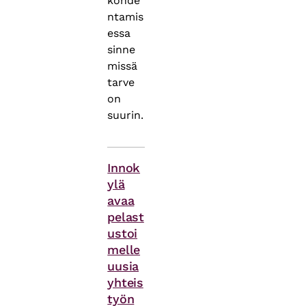
kohde
ntamis
essa
sinne
missä
tarve
on
suurin.
Themes
Innok
ylä
avaa
pelast
ustoi
melle
uusia
yhteis
työn