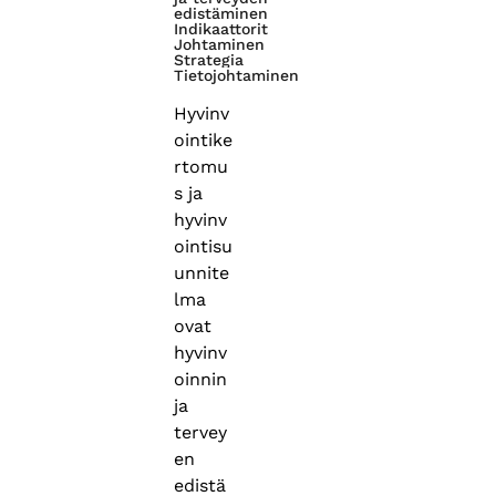
edistäminen
Indikaattorit
Johtaminen
Strategia
Tietojohtaminen
Hyvinv
ointike
rtomu
s ja
hyvinv
ointisu
unnite
lma
ovat
hyvinv
oinnin
ja
tervey
en
edistä