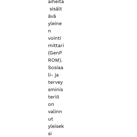
aiheita
sisält
ävä
yleine
n
vointi
mittari
(GenP
ROM).
Sosiaa
li- ja
tervey
sminis
teriö
on
valinn
ut
yleisek
si