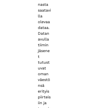
nasta
saatavi
lla
olevaa
dataa.
Datan
avulla
tiimin
jäsene
t
tutust
uvat
oman
väestö
nsä
erityis
piirteis
iin ja