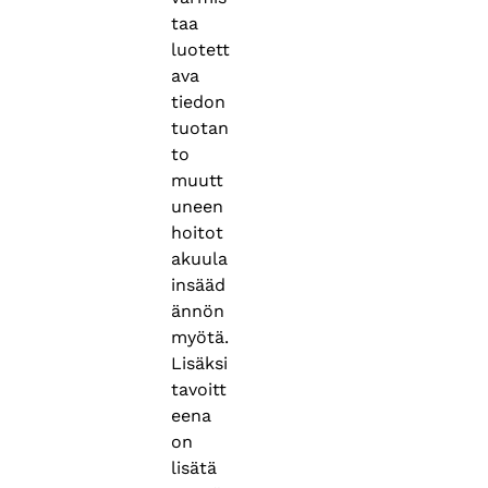
taa
luotett
ava
tiedon
tuotan
to
muutt
uneen
hoitot
akuula
insääd
ännön
myötä.
Lisäksi
tavoitt
eena
on
lisätä