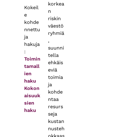
korkea
Kokeil
n
e
riskin
kohde
väestö
nnettu
ryhmiä
ja
,
hakuja
suunni
:
tella
Toimin
ehkäis
tamall
eviä
ien
toimia
haku
ja
Kokon
kohde
aisuuk
ntaa
sien
resurs
haku
seja
kustan
nusteh
okkaas