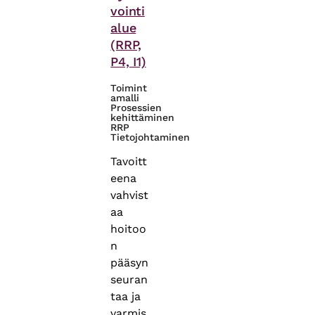
vointi
alue
(RRP,
P4, I1)
Toimint
amalli
Prosessien
kehittäminen
RRP
Tietojohtaminen
Tavoitt
eena
vahvist
aa
hoitoo
n
pääsyn
seuran
taa ja
varmis