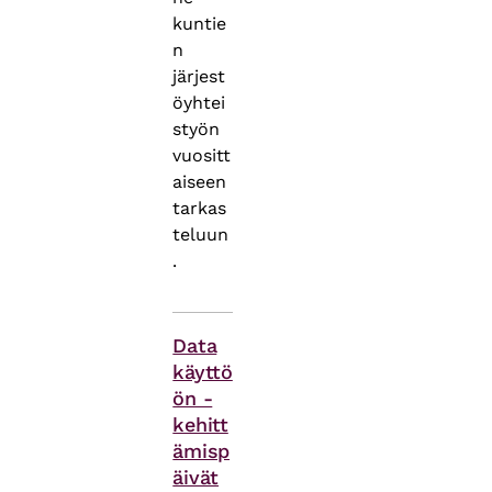
kuntie
n
järjest
öyhtei
styön
vuositt
aiseen
tarkas
teluun
.
Asiasanat
Data
käyttö
ön -
kehitt
ämisp
äivät