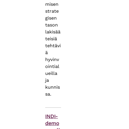
misen
strate
gisen
tason
lakisää
teisiä
tehtävi
ä
hyvinv
ointial
ueilla
ja
kunnis
sa.
Asiasanat
INDI-
demo