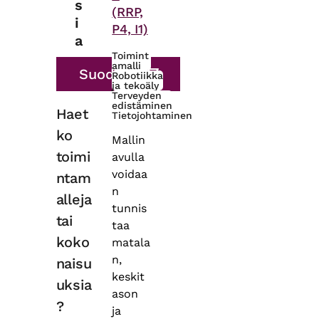
s
(RRP,
i
P4, I1)
a
Toimint
amalli
Robotiikka
ja tekoäly
Terveyden
edistäminen
Haet
Tietojohtaminen
ko
Mallin
toimi
avulla
voidaa
ntam
n
alleja
tunnis
tai
taa
koko
matala
n,
naisu
keskit
uksia
ason
?
ja