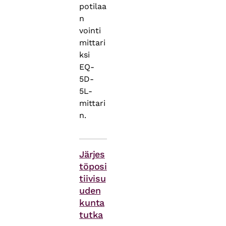
potilaa
n
vointi
mittari
ksi
EQ-
5D-
5L-
mittari
n.
Asiasanat
Järjes
töposi
tiivisu
uden
kunta
tutka