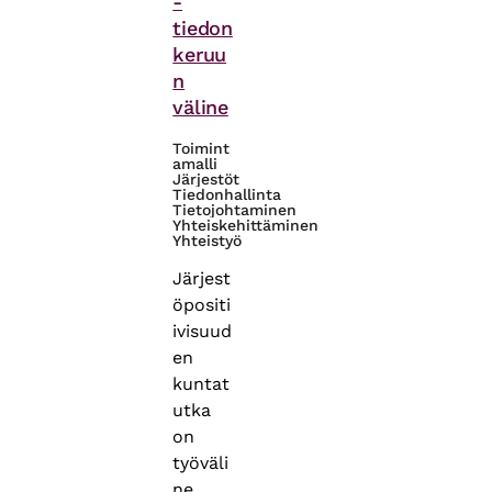
-
tiedon
keruu
n
väline
Toimint
amalli
Järjestöt
Tiedonhallinta
Tietojohtaminen
Yhteiskehittäminen
Yhteistyö
Järjest
öpositi
ivisuud
en
kuntat
utka
on
työväli
ne