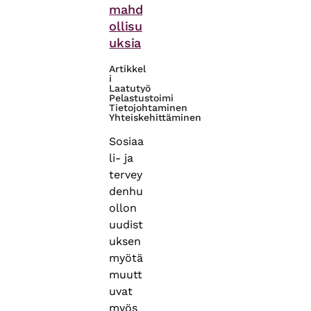
mahd
ollisu
uksia
Artikkel
i
Laatutyö
Pelastustoimi
Tietojohtaminen
Yhteiskehittäminen
Sosiaa
li- ja
tervey
denhu
ollon
uudist
uksen
myötä
muutt
uvat
myös