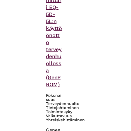
mittar
i EQ-
5D-
5L:n
käyttö
önott
o
tervey
denhu
olloss
a
(GenP
ROM)
Kokonai
suus
Terveydenhuolto
Tietojohtaminen
Toimintakyky
Vaikuttavuus
Yhteiskehittäminen
Genee