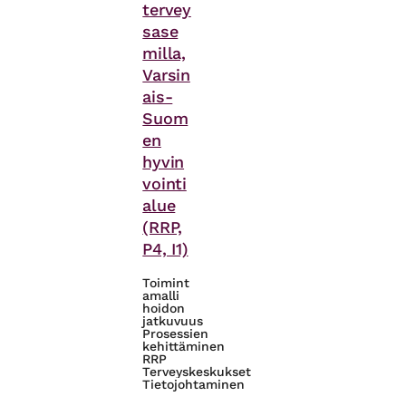
tervey
sase
milla,
Varsin
ais-
Suom
en
hyvin
vointi
alue
(RRP,
P4, I1)
Toimint
amalli
hoidon
jatkuvuus
Prosessien
kehittäminen
RRP
Terveyskeskukset
Tietojohtaminen