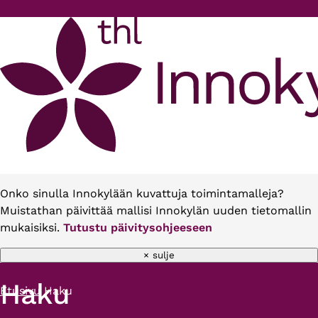
Hyppää pääsisältöön
Onko sinulla Innokylään kuvattuja toimintamalleja?
Muistathan päivittää mallisi Innokylän uuden tietomallin
mukaisiksi.
Tutustu päivitysohjeeseen
× sulje
Haku
Etusivu
Haku
Murupolku