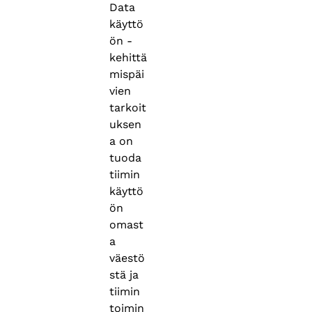
Data
käyttö
ön -
kehittä
mispäi
vien
tarkoit
uksen
a on
tuoda
tiimin
käyttö
ön
omast
a
väestö
stä ja
tiimin
toimin