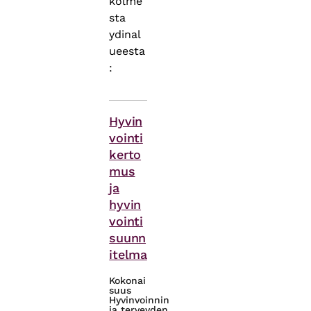
kolme
sta
ydinal
ueesta
:
Asiasanat
Hyvin
vointi
kerto
mus
ja
hyvin
vointi
suunn
itelma
Kokonai
suus
Hyvinvoinnin
ja terveyden