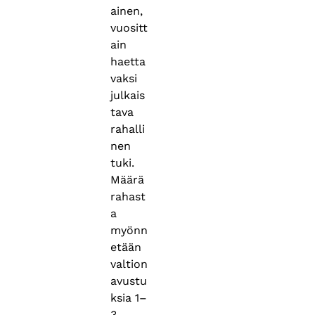
ainen,
vuositt
ain
haetta
vaksi
julkais
tava
rahalli
nen
tuki.
Määrä
rahast
a
myönn
etään
valtion
avustu
ksia 1–
3