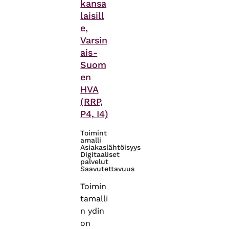
kansa
laisill
e,
Varsin
ais-
Suom
en
HVA
(RRP,
P4, I4)
Toimint
amalli
Asiakaslähtöisyys
Digitaaliset
palvelut
Saavutettavuus
Toimin
tamalli
n ydin
on