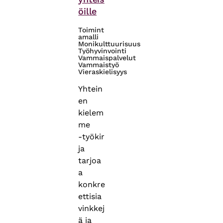
öille
Toimint
amalli
Monikulttuurisuus
Työhyvinvointi
Vammaispalvelut
Vammaistyö
Vieraskielisyys
Yhtein
en
kielem
me
‑työkir
ja
tarjoa
a
konkre
ettisia
vinkkej
ä ja