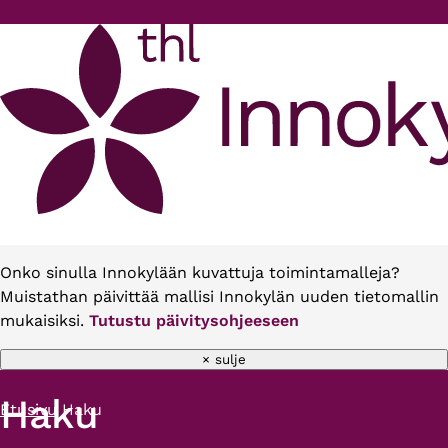
Hyppää pääsisältöön
Onko sinulla Innokylään kuvattuja toimintamalleja?
Muistathan päivittää mallisi Innokylän uuden tietomallin
mukaisiksi.
Tutustu päivitysohjeeseen
× sulje
Haku
Etusivu
Haku
Murupolku