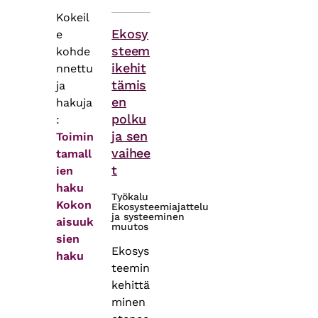
Kokeil
Themes
Ekosy
e
steem
kohde
ikehit
nnettu
tämis
ja
en
hakuja
polku
:
ja sen
Toimin
vaihee
tamall
t
ien
haku
Työkalu
Kokon
Ekosysteemiajattelu
ja systeeminen
aisuuk
muutos
sien
Ekosys
haku
teemin
kehittä
minen