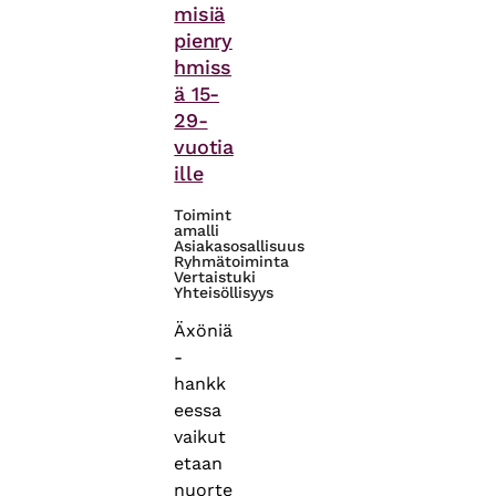
misiä
pienry
hmiss
ä 15-
29-
vuotia
ille
Toimint
amalli
Asiakasosallisuus
Ryhmätoiminta
Vertaistuki
Yhteisöllisyys
Äxöniä
-
hankk
eessa
vaikut
etaan
nuorte