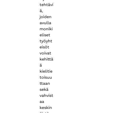
tehtävi
ä,
joiden
avulla
moniki
eliset
työyht
eisöt
voivat
kehittä
ä
kielitie
toisuu
ttaan
sekä
vahvist
aa
keskin