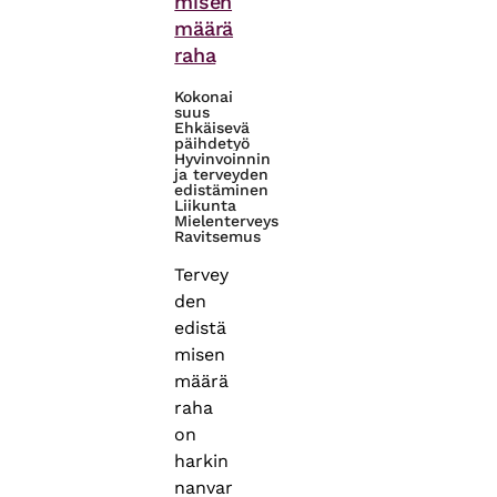
misen
määrä
raha
Kokonai
suus
Ehkäisevä
päihdetyö
Hyvinvoinnin
ja terveyden
edistäminen
Liikunta
Mielenterveys
Ravitsemus
Tervey
den
edistä
misen
määrä
raha
on
harkin
nanvar