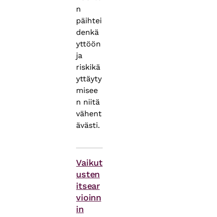
n
päihtei
denkä
yttöön
ja
riskikä
yttäyty
misee
n niitä
vähent
ävästi.
Vaikut
usten
itsear
vioinn
in