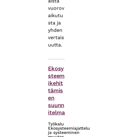
äistä
vuorov
aikutu
sta ja
yhden
vertais
uutta.
Themes
Ekosy
steem
ikehit
tämis
en
suunn
itelma
Työkalu
Ekosysteemiajattelu
ja systeeminen
muutos