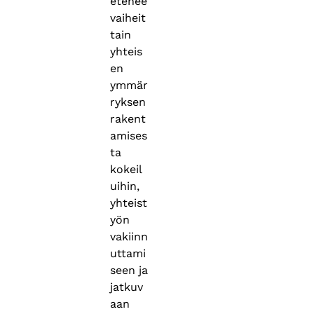
etenee
vaiheit
tain
yhteis
en
ymmär
ryksen
rakent
amises
ta
kokeil
uihin,
yhteist
yön
vakiinn
uttami
seen ja
jatkuv
aan