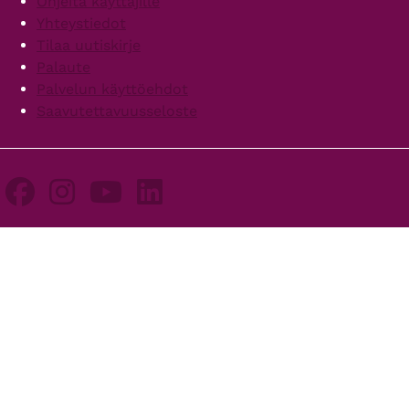
Ohjeita käyttäjille
Yhteystiedot
Tilaa uutiskirje
Palaute
Palvelun käyttöehdot
Saavutettavuusseloste