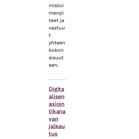
mistoi
menpi
teet ja
vastuu
t
yhteen
kokon
aisuut
een.
Asiasanat
Digita
alisen
asioin
tikana
van
jalkau
tus