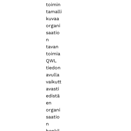
toimin
tamalli
kuvaa
organi
saatio
n
tavan
toimia
QWL
tiedon
avulla
vaikutt
avasti
edistä
en
organi
saatio
n
henkil