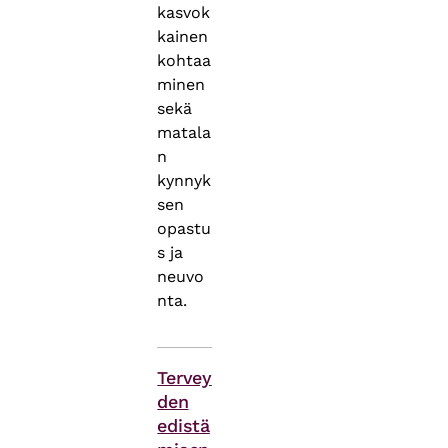
kasvok
kainen
kohtaa
minen
sekä
matala
n
kynnyk
sen
opastu
s ja
neuvo
nta.
Asiasanat
Tervey
den
edistä