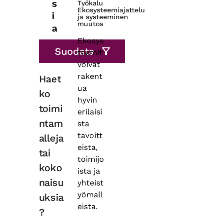
s
Työkalu
Ekosysteemiajattelu
i
ja systeeminen
muutos
a
Ekosys
teemit
voivat
rakent
Haet
ua
ko
hyvin
toimi
erilaisi
ntam
sta
tavoitt
alleja
eista,
tai
toimijo
koko
ista ja
naisu
yhteist
yömall
uksia
eista.
?