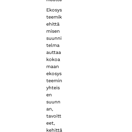
Ekosys
teemik
ehittä
misen
suunni
telma
auttaa
kokoa
maan
ekosys
teemin
yhteis
en
suunn
an,
tavoitt
eet,
kehittä