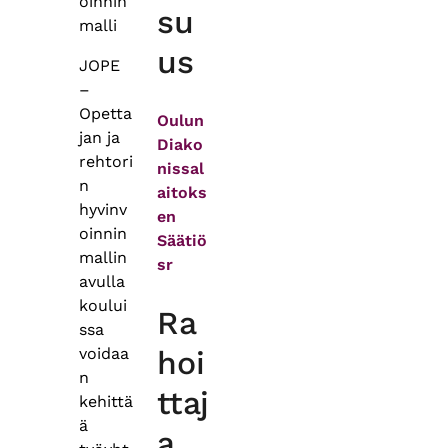
oinnin
su
malli
us
JOPE
–
Opetta
Oulun
jan ja
Diako
rehtori
nissal
n
aitoks
hyvinv
en
oinnin
Säätiö
mallin
sr
avulla
koului
Ra
ssa
voidaa
hoi
n
ttaj
kehittä
ä
a