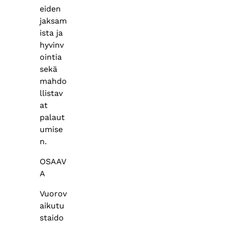
eiden
jaksam
ista ja
hyvinv
ointia
sekä
mahdo
llistav
at
palaut
umise
n.
OSAAV
A
Vuorov
aikutu
staido