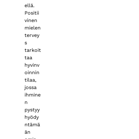
ellä.
Positii
vinen
mielen
tervey
s
tarkoit
taa
hyvinv
oinnin
tilaa,
jossa
ihmine
n
pystyy
hyödy
ntämä
än