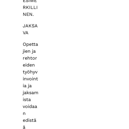
ESIME
RKILLI
NEN.
JAKSA
VA
Opetta
jien ja
rehtor
eiden
työhyv
invoint
ia ja
jaksam
ista
voidaa
n
edistä
ä