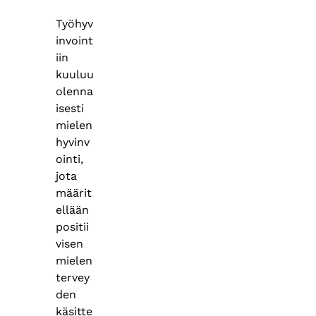
Työhyv
invoint
iin
kuuluu
olenna
isesti
mielen
hyvinv
ointi,
jota
määrit
ellään
positii
visen
mielen
tervey
den
käsitte