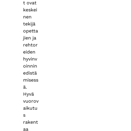
t ovat
keskei
nen
tekijä
opetta
jien ja
rehtor
eiden
hyvinv
oinnin
edistä
misess
ä.
Hyvä
vuorov
aikutu
s
rakent
aa