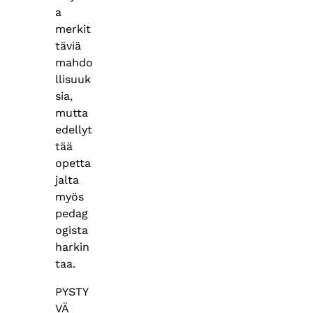
a
merkit
täviä
mahdo
llisuuk
sia,
mutta
edellyt
tää
opetta
jalta
myös
pedag
ogista
harkin
taa.
PYSTY
VÄ