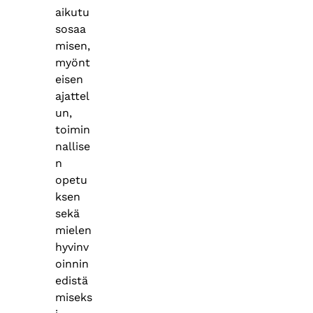
aikutu
sosaa
misen,
myönt
eisen
ajattel
un,
toimin
nallise
n
opetu
ksen
sekä
mielen
hyvinv
oinnin
edistä
miseks