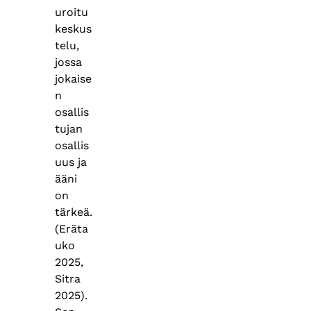
uroitu
keskus
telu,
jossa
jokaise
n
osallis
tujan
osallis
uus ja
ääni
on
tärkeä.
(Eräta
uko
2025,
Sitra
2025).