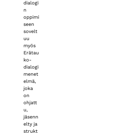
dialogi
n
oppimi
seen
sovelt
uu
myös
Erätau
ko-
dialogi
menet
elmä,
joka
on
ohjatt
u,
jäsenn
elty ja
strukt