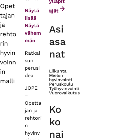
tabs
ylläpit
Opet
Näytä
äjät
tajan
lisää
ja
Näytä
Asi
vähem
rehto
asa
män
rin
nat
hyvin
Ratkai
sun
voinn
perusi
in
Liikunta
dea
Mielen
malli
hyvinvointi
Peruskoulu
JOPE
Työhyvinvointi
Vuorovaikutus
–
Opetta
Ko
jan ja
rehtori
ko
n
nai
hyvinv