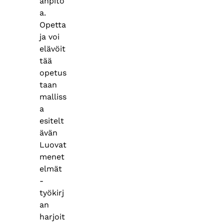
anpito
a.
Opetta
ja voi
elävöit
tää
opetus
taan
malliss
a
esitelt
ävän
Luovat
menet
elmät
-
työkirj
an
harjoit