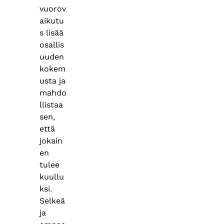
vuorov
aikutu
s lisää
osallis
uuden
kokem
usta ja
mahdo
llistaa
sen,
että
jokain
en
tulee
kuullu
ksi.
Selkeä
ja