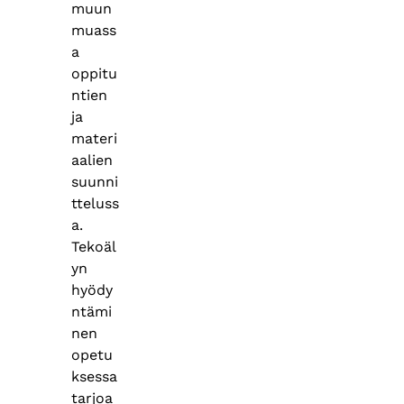
muun
muass
a
oppitu
ntien
ja
materi
aalien
suunni
tteluss
a.
Tekoäl
yn
hyödy
ntämi
nen
opetu
ksessa
tarjoa