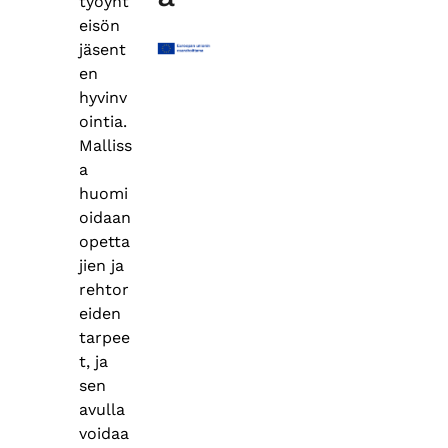
työyht
eisön
jäsent
en
hyvinv
ointia.
Malliss
a
huomi
oidaan
opetta
jien ja
rehtor
eiden
tarpee
t, ja
sen
avulla
voidaa