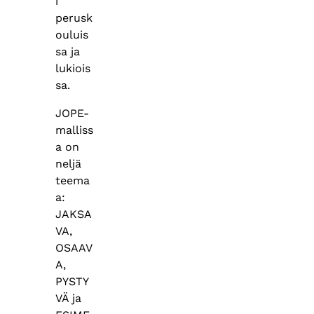
i
perusk
ouluis
sa ja
lukiois
sa.
JOPE-
malliss
a on
neljä
teema
a:
JAKSA
VA,
OSAAV
A,
PYSTY
VÄ ja