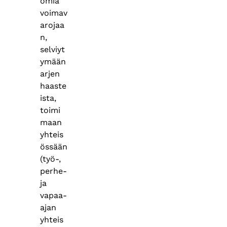
omia
voimav
arojaa
n,
selviyt
ymään
arjen
haaste
ista,
toimi
maan
yhteis
össään
(työ-,
perhe-
ja
vapaa-
ajan
yhteis