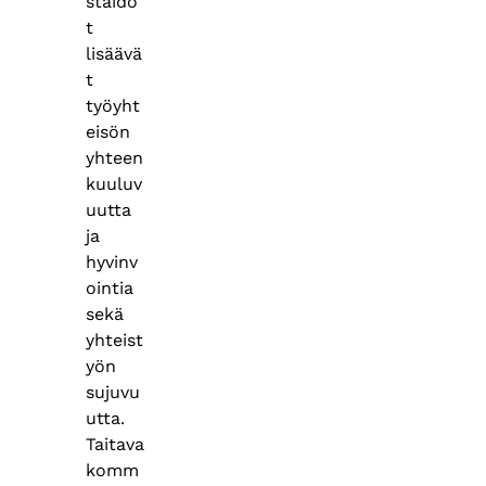
staido
t
lisäävä
t
työyht
eisön
yhteen
kuuluv
uutta
ja
hyvinv
ointia
sekä
yhteist
yön
sujuvu
utta.
Taitava
komm