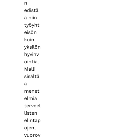
n
edistä
ä niin
työyht
eisön
kuin
yksilön
hyvinv
ointia.
Malli
sisältä
ä
menet
elmiä
terveel
listen
elintap
ojen,
vuorov