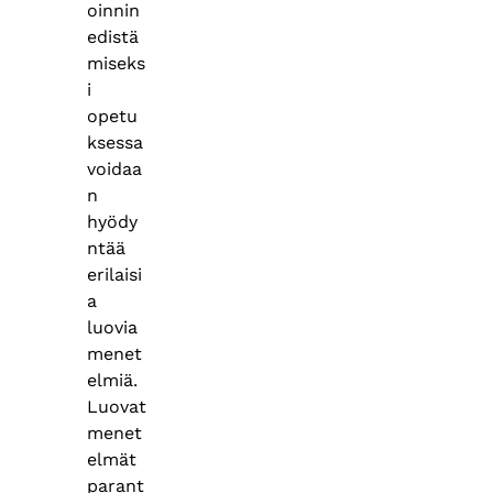
oinnin
edistä
miseks
i
opetu
ksessa
voidaa
n
hyödy
ntää
erilaisi
a
luovia
menet
elmiä.
Luovat
menet
elmät
parant