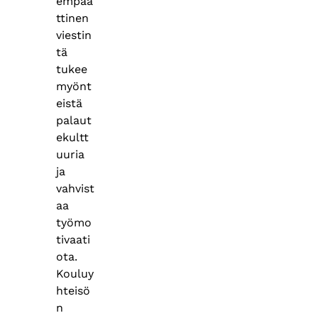
empaa
ttinen
viestin
tä
tukee
myönt
eistä
palaut
ekultt
uuria
ja
vahvist
aa
työmo
tivaati
ota.
Kouluy
hteisö
n