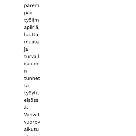
parem
paa
työilm
apiiriä,
luotta
musta
ja
turvall
isuude
n
tunnet
ta
työyht
eisöss
ä.
Vahvat
vuorov
aikutu