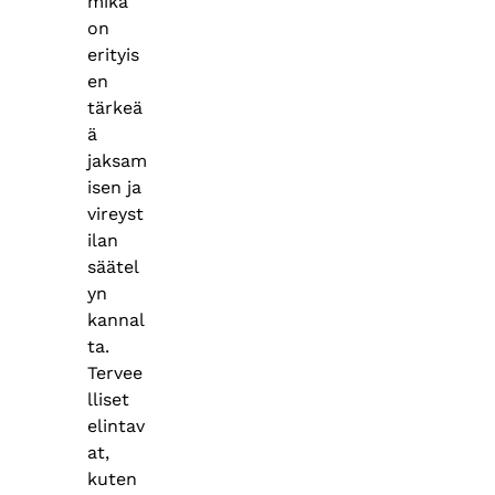
mikä
on
erityis
en
tärkeä
ä
jaksam
isen ja
vireyst
ilan
säätel
yn
kannal
ta.
Tervee
lliset
elintav
at,
kuten