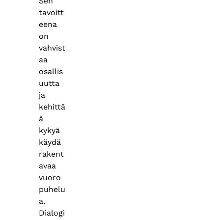
Sen
tavoitt
eena
on
vahvist
aa
osallis
uutta
ja
kehittä
ä
kykyä
käydä
rakent
avaa
vuoro
puhelu
a.
Dialogi