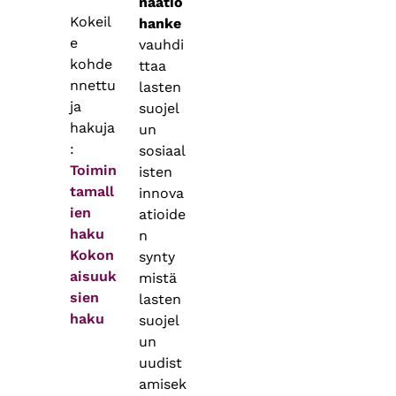
naatio
Kokeil
hanke
e
vauhdi
kohde
ttaa
nnettu
lasten
ja
suojel
hakuja
un
:
sosiaal
Toimin
isten
tamall
innova
ien
atioide
haku
n
Kokon
synty
aisuuk
mistä
sien
lasten
haku
suojel
un
uudist
amisek