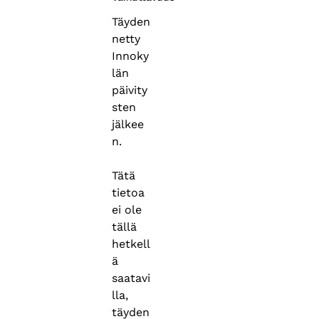
Täyden
netty
Innoky
län
päivity
sten
jälkee
n.
Tätä
tietoa
ei ole
tällä
hetkell
ä
saatavi
lla,
täyden