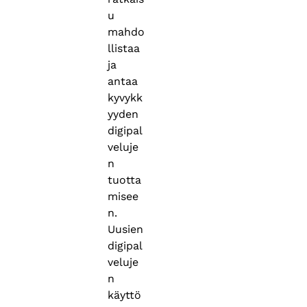
u
mahdo
llistaa
ja
antaa
kyvykk
yyden
digipal
veluje
n
tuotta
misee
n.
Uusien
digipal
veluje
n
käyttö