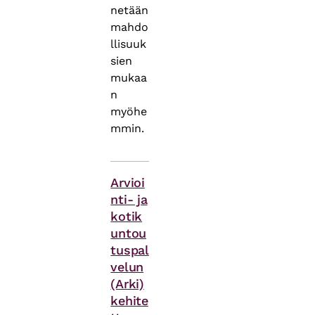
netään
mahdo
llisuuk
sien
mukaa
n
myöhe
mmin.
Asiasanat
Arvioi
nti- ja
kotik
untou
tuspal
velun
(Arki)
kehite