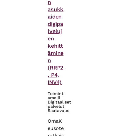
n
asukk
aiden
digipa
lveluj
en
kehitt
ämine
n
(RRP2
, P4,
INV4)
Toimint
amalli
Digitaaliset
palvelut
Saatavuus
OmaK
eusote
ratkais