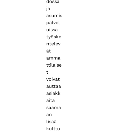
dossa
ja
asumis
palvel
uissa
työske
ntelev
ät
amma
ttilaise
t
voivat
auttaa
asiakk
aita
saama
an
lisää
kulttu