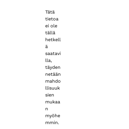
Tätä
tietoa
ei ole
tällä
hetkell
ä
saatavi
lla,
täyden
netään
mahdo
llisuuk
sien
mukaa
n
myöhe
mmin.