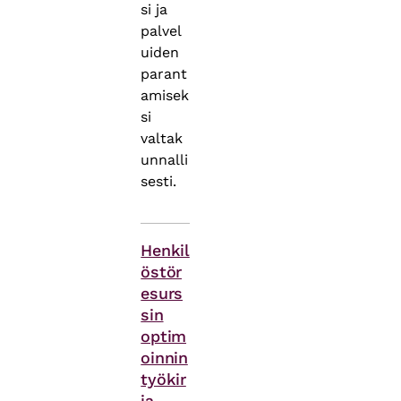
si ja
palvel
uiden
parant
amisek
si
valtak
unnalli
sesti.
Asiasanat
Henkil
östör
esurs
sin
optim
oinnin
työkir
ja