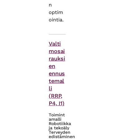
n
optim
ointia.
Asiasanat
Valti
mosai
rauksi
en
ennus
temal
li
(RRP,
P4, I1)
Toimint
amalli
Robotiikka
ja tekoäly
Terveyden
edistäminen