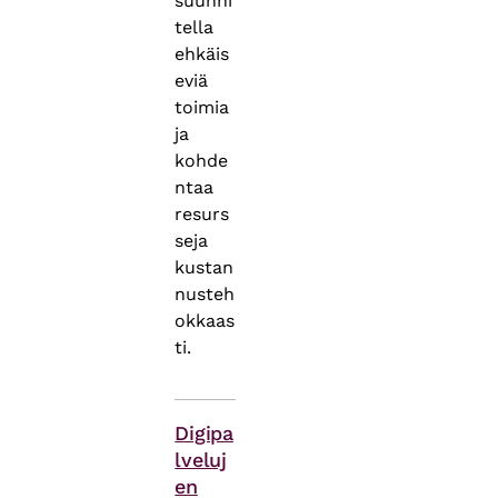
suunni
tella
ehkäis
eviä
toimia
ja
kohde
ntaa
resurs
seja
kustan
nusteh
okkaas
ti.
Asiasanat
Digipa
lveluj
en