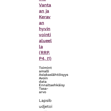
Vanta
an ja
Kerav
an
hyvin
vointi
alueel
la
(RRP,
P4, I1)
Toimint
amalli
Asiakaslähtöisyys
Avoin
data
Ennaltaehkäisy
Tasa-
arvo
Lapsib
udjetoi