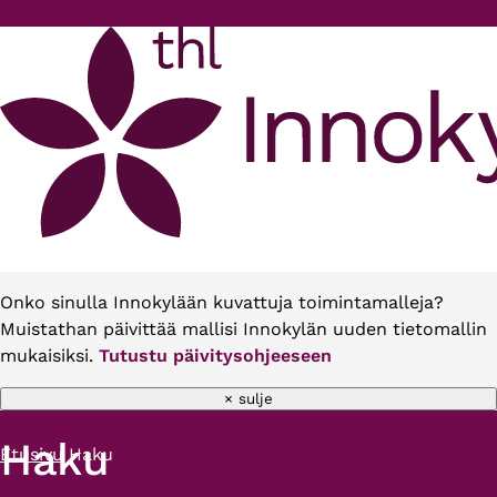
Hyppää pääsisältöön
Onko sinulla Innokylään kuvattuja toimintamalleja?
Muistathan päivittää mallisi Innokylän uuden tietomallin
mukaisiksi.
Tutustu päivitysohjeeseen
× sulje
Haku
Etusivu
Haku
Murupolku