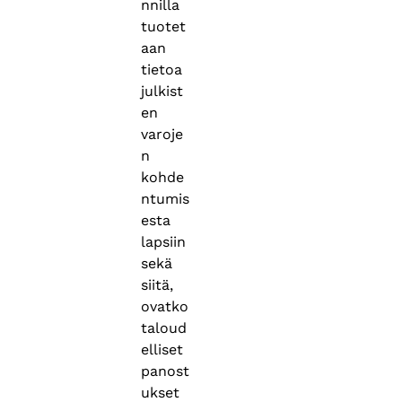
nnilla
tuotet
aan
tietoa
julkist
en
varoje
n
kohde
ntumis
esta
lapsiin
sekä
siitä,
ovatko
taloud
elliset
panost
ukset