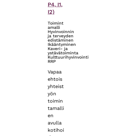
P4, I1,
I2)
Toimint
amalli
Hyvinvoinnin
ja terveyden
edistäminen
Ikääntyminen
Kaveri- ja
ystävätoiminta
Kulttuurihyvinvointi
RRP
Vapaa
ehtois
yhteist
yön
toimin
tamalli
en
avulla
kotihoi