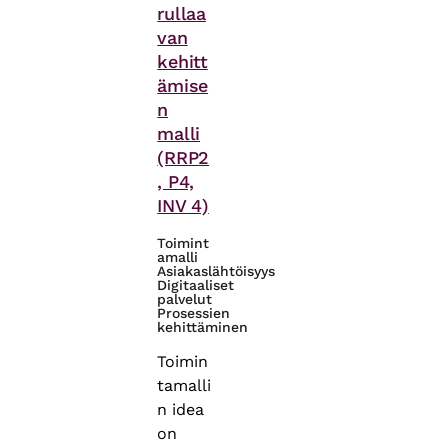
rullaa
van
kehitt
ämise
n
malli
(RRP2
, P4,
INV 4)
Toimint
amalli
Asiakaslähtöisyys
Digitaaliset
palvelut
Prosessien
kehittäminen
Toimin
tamalli
n idea
on