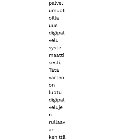
palvel
umuot
oilla
uusi
digipal
velu
syste
maatti
sesti.
Tätä
varten
on
luotu
digipal
veluje
n
rullaav
an
kehittä