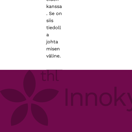
kanssa
. Se on
siis
tiedoll
a
johta
misen
väline.