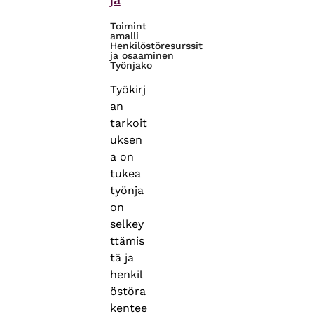
Toimint
amalli
Henkilöstöresurssit
ja osaaminen
Työnjako
Työkirj
an
tarkoit
uksen
a on
tukea
työnja
on
selkey
ttämis
tä ja
henkil
östöra
kentee