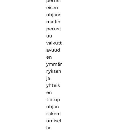
perust
eisen
ohjaus
mallin
perust
uu
vaikutt
avuud
en
ymmär
ryksen
ja
yhteis
en
tietop
ohjan
rakent
umisel
la