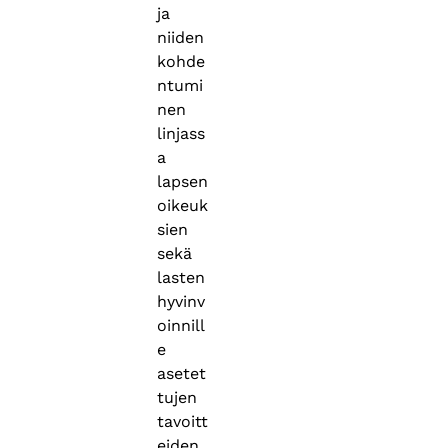
ja
niiden
kohde
ntumi
nen
linjass
a
lapsen
oikeuk
sien
sekä
lasten
hyvinv
oinnill
e
asetet
tujen
tavoitt
eiden