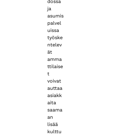
dossa
ja
asumis
palvel
uissa
työske
ntelev
ät
amma
ttilaise
t
voivat
auttaa
asiakk
aita
saama
an
lisää
kulttu