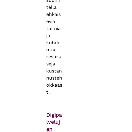
suunni
tella
ehkäis
eviä
toimia
ja
kohde
ntaa
resurs
seja
kustan
nusteh
okkaas
ti.
Asiasanat
Digipa
lveluj
en