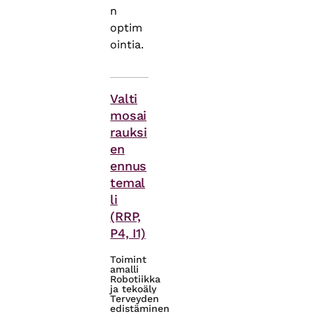
n
optim
ointia.
Asiasanat
Valti
mosai
rauksi
en
ennus
temal
li
(RRP,
P4, I1)
Toimint
amalli
Robotiikka
ja tekoäly
Terveyden
edistäminen