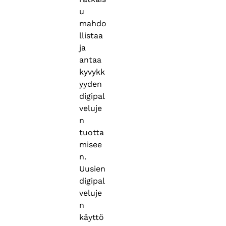
u
mahdo
llistaa
ja
antaa
kyvykk
yyden
digipal
veluje
n
tuotta
misee
n.
Uusien
digipal
veluje
n
käyttö