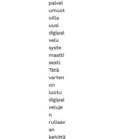
palvel
umuot
oilla
uusi
digipal
velu
syste
maatti
sesti.
Tätä
varten
on
luotu
digipal
veluje
n
rullaav
an
kehittä