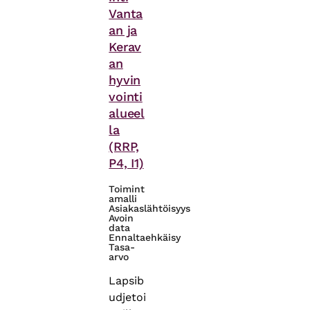
Vanta
an ja
Kerav
an
hyvin
vointi
alueel
la
(RRP,
P4, I1)
Toimint
amalli
Asiakaslähtöisyys
Avoin
data
Ennaltaehkäisy
Tasa-
arvo
Lapsib
udjetoi