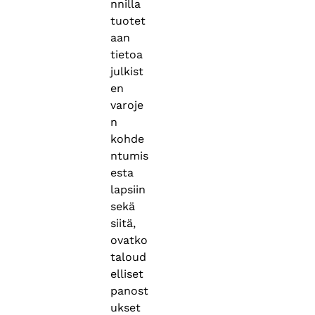
nnilla
tuotet
aan
tietoa
julkist
en
varoje
n
kohde
ntumis
esta
lapsiin
sekä
siitä,
ovatko
taloud
elliset
panost
ukset