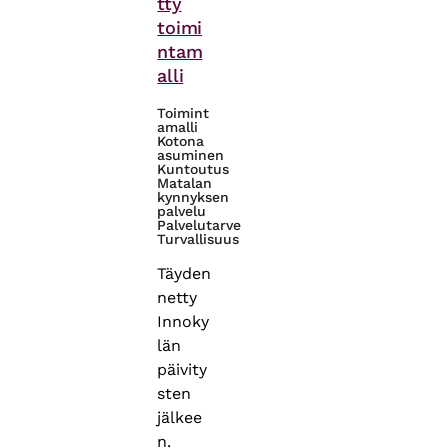
tty
toimi
ntam
alli
Toimint
amalli
Kotona
asuminen
Kuntoutus
Matalan
kynnyksen
palvelu
Palvelutarve
Turvallisuus
Täyden
netty
Innoky
län
päivity
sten
jälkee
n.