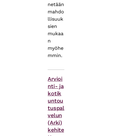
netään
mahdo
llisuuk
sien
mukaa
n
myöhe
mmin.
Asiasanat
Arvioi
nti- ja
kotik
untou
tuspal
velun
(Arki)
kehite