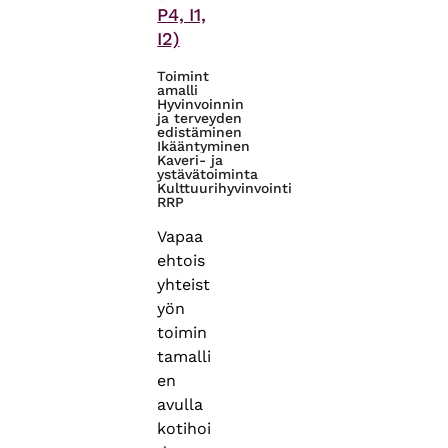
P4, I1,
I2)
Toimint
amalli
Hyvinvoinnin
ja terveyden
edistäminen
Ikääntyminen
Kaveri- ja
ystävätoiminta
Kulttuurihyvinvointi
RRP
Vapaa
ehtois
yhteist
yön
toimin
tamalli
en
avulla
kotihoi