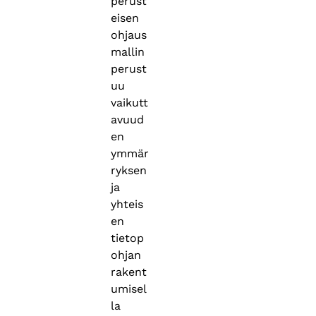
perust
eisen
ohjaus
mallin
perust
uu
vaikutt
avuud
en
ymmär
ryksen
ja
yhteis
en
tietop
ohjan
rakent
umisel
la