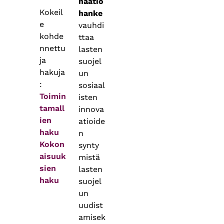
naatio
Kokeil
hanke
e
vauhdi
kohde
ttaa
nnettu
lasten
ja
suojel
hakuja
un
:
sosiaal
Toimin
isten
tamall
innova
ien
atioide
haku
n
Kokon
synty
aisuuk
mistä
sien
lasten
haku
suojel
un
uudist
amisek