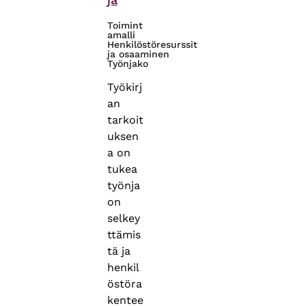
Toimint
amalli
Henkilöstöresurssit
ja osaaminen
Työnjako
Työkirj
an
tarkoit
uksen
a on
tukea
työnja
on
selkey
ttämis
tä ja
henkil
östöra
kentee