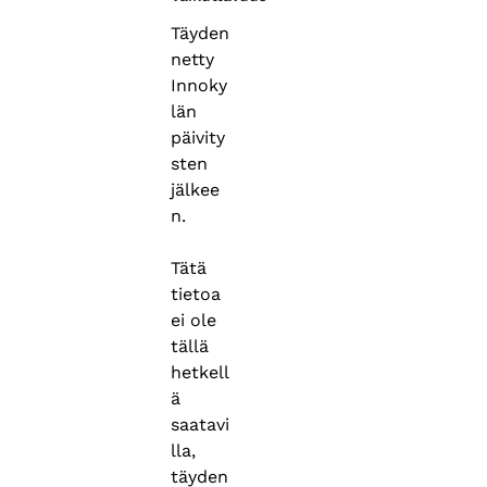
Täyden
netty
Innoky
län
päivity
sten
jälkee
n.
Tätä
tietoa
ei ole
tällä
hetkell
ä
saatavi
lla,
täyden