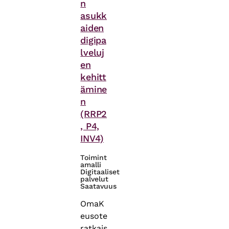
n
asukk
aiden
digipa
lveluj
en
kehitt
ämine
n
(RRP2
, P4,
INV4)
Toimint
amalli
Digitaaliset
palvelut
Saatavuus
OmaK
eusote
ratkais