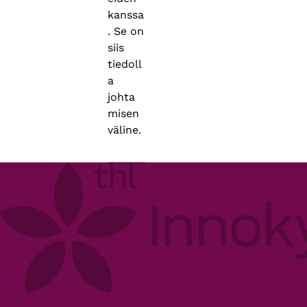
kanssa
. Se on
siis
tiedoll
a
johta
misen
väline.