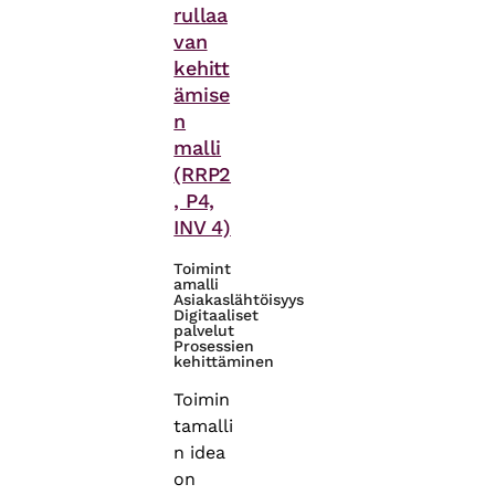
rullaa
van
kehitt
ämise
n
malli
(RRP2
, P4,
INV 4)
Toimint
amalli
Asiakaslähtöisyys
Digitaaliset
palvelut
Prosessien
kehittäminen
Toimin
tamalli
n idea
on