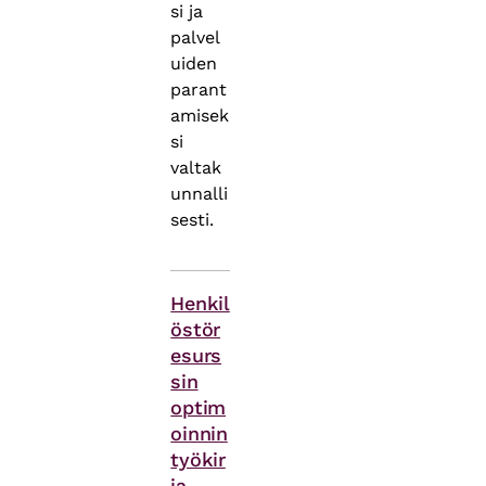
si ja
palvel
uiden
parant
amisek
si
valtak
unnalli
sesti.
Asiasanat
Henkil
östör
esurs
sin
optim
oinnin
työkir
ja