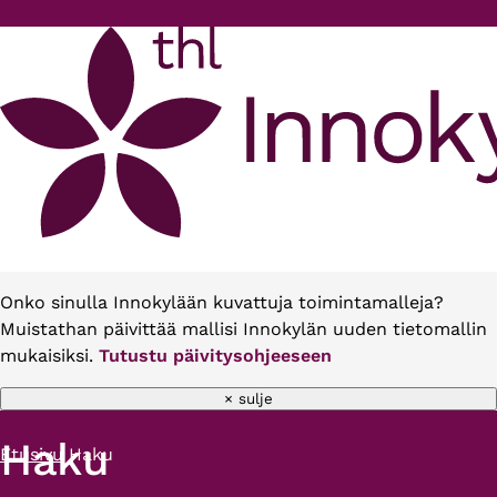
Hyppää pääsisältöön
Onko sinulla Innokylään kuvattuja toimintamalleja?
Muistathan päivittää mallisi Innokylän uuden tietomallin
mukaisiksi.
Tutustu päivitysohjeeseen
× sulje
Haku
Etusivu
Haku
Murupolku