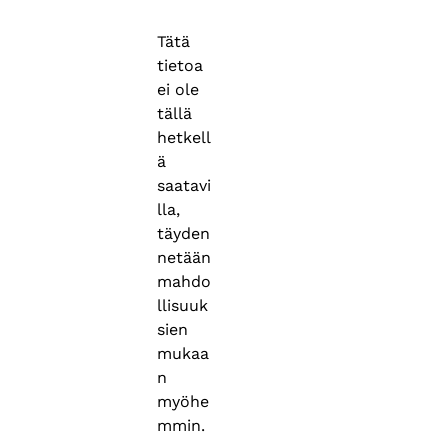
Tätä
tietoa
ei ole
tällä
hetkell
ä
saatavi
lla,
täyden
netään
mahdo
llisuuk
sien
mukaa
n
myöhe
mmin.