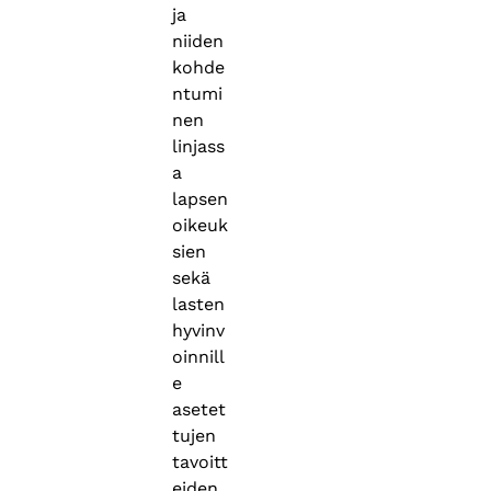
ja
niiden
kohde
ntumi
nen
linjass
a
lapsen
oikeuk
sien
sekä
lasten
hyvinv
oinnill
e
asetet
tujen
tavoitt
eiden