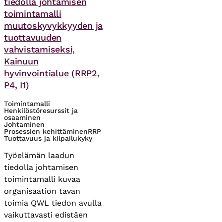
tiedolla johtamisen
toimintamalli
muutoskyvykkyyden ja
tuottavuuden
vahvistamiseksi,
Kainuun
hyvinvointialue (RRP2,
P4, I1)
Toimintamalli
Henkilöstöresurssit ja
osaaminen
Johtaminen
Prosessien kehittäminen
RRP
Tuottavuus ja kilpailukyky
Työelämän laadun
tiedolla johtamisen
toimintamalli kuvaa
organisaation tavan
toimia QWL tiedon avulla
vaikuttavasti edistäen