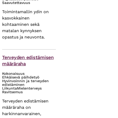
Saavutettavuus
Toimintamallin ydin on
kasvokkainen
kohtaaminen sekä
matalan kynnyksen
opastus ja neuvonta.
Asiasanat
Terveyden edistämisen
määräraha
Kokonaisuus
Ehkäisevä päihdetyö
Hyvinvoinnin ja terveyden
edistäminen
Liikunta
Mielenterveys
Ravitsemus
Terveyden edistämisen
määräraha on
harkinnanvarainen,