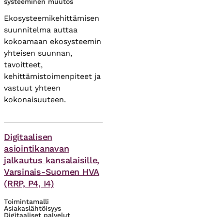
systeeminen muutos
Ekosysteemikehittämisen
suunnitelma auttaa
kokoamaan ekosysteemin
yhteisen suunnan,
tavoitteet,
kehittämistoimenpiteet ja
vastuut yhteen
kokonaisuuteen.
Asiasanat
Digitaalisen
asiointikanavan
jalkautus kansalaisille,
Varsinais-Suomen HVA
(RRP, P4, I4)
Toimintamalli
Asiakaslähtöisyys
Digitaaliset palvelut