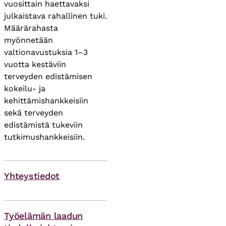
vuosittain haettavaksi
julkaistava rahallinen tuki.
Määrärahasta
myönnetään
valtionavustuksia 1–3
vuotta kestäviin
terveyden edistämisen
kokeilu- ja
kehittämishankkeisiin
sekä terveyden
edistämistä tukeviin
tutkimushankkeisiin.
Yhteystiedot
Asiasanat
Työelämän laadun