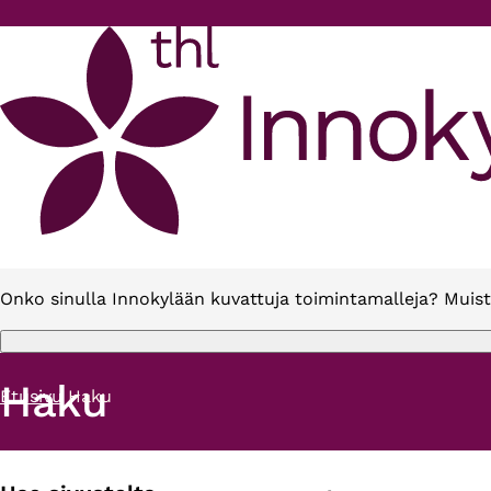
Hyppää pääsisältöön
Onko sinulla Innokylään kuvattuja toimintamalleja? Muist
Haku
Etusivu
Haku
Murupolku