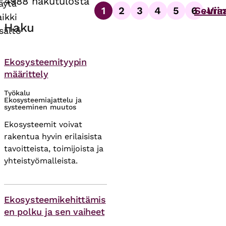
4988 hakutulosta
äytä
1
2
3
4
5
6
Seura
Vii
…
Sivutus
aikki
Sivu
Sivu
Sivu
Sivu
Sivu
Sivu
Haku
isältö
Themes
Ekosysteemityypin
määrittely
Työkalu
Ekosysteemiajattelu ja
systeeminen muutos
Ekosysteemit voivat
rakentua hyvin erilaisista
tavoitteista, toimijoista ja
yhteistyömalleista.
Themes
Ekosysteemikehittämis
en polku ja sen vaiheet