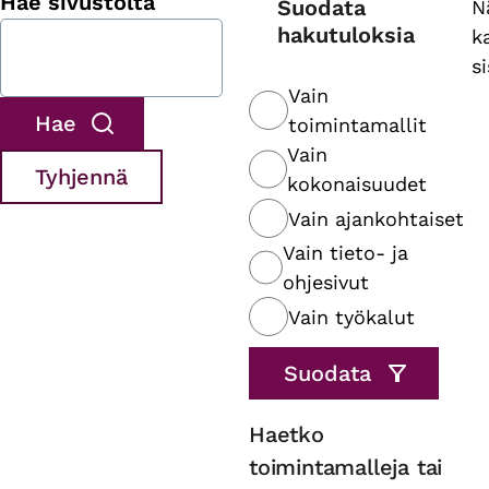
Hae sivustolta
Suodata
N
hakutuloksia
k
s
Vain
toimintamallit
Vain
kokonaisuudet
Vain ajankohtaiset
Vain tieto- ja
ohjesivut
Vain työkalut
Haetko
toimintamalleja tai