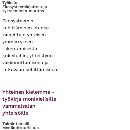
Työkalu
Ekosysteemiajattelu ja
systeeminen muutos
Ekosysteemin
kehittäminen etenee
vaiheittain yhteisen
ymmärryksen
rakentamisesta
kokeiluihin, yhteistyön
vakiinnuttamiseen ja
jatkuvaan kehittämiseen.
Asiasanat
Yhteinen kielemme -
työkirja monikielisille
vammaisalan
yhteisöille
Toimintamalli
Monikulttuurisuus