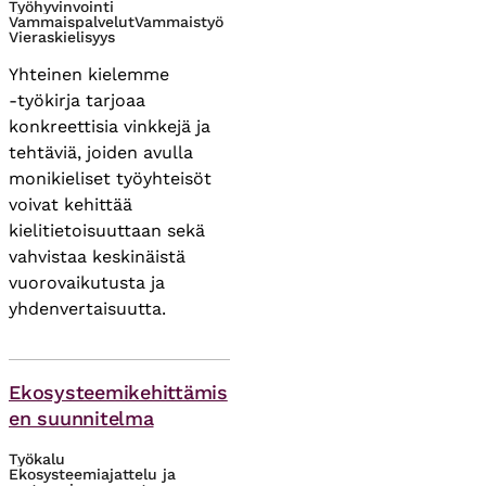
Työhyvinvointi
Vammaispalvelut
Vammaistyö
Vieraskielisyys
Yhteinen kielemme
‑työkirja tarjoaa
konkreettisia vinkkejä ja
tehtäviä, joiden avulla
monikieliset työyhteisöt
voivat kehittää
kielitietoisuuttaan sekä
vahvistaa keskinäistä
vuorovaikutusta ja
yhdenvertaisuutta.
Themes
Ekosysteemikehittämis
en suunnitelma
Työkalu
Ekosysteemiajattelu ja