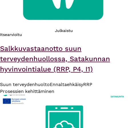
Julkaistu
Itsearvioitu
Salkkuvastaanotto suun
terveydenhuollossa, Satakunnan
hyvinvointialue (RRP, P4, I1)
Suun terveydenhuolto
Ennaltaehkäisy
RRP
Prosessien kehittäminen