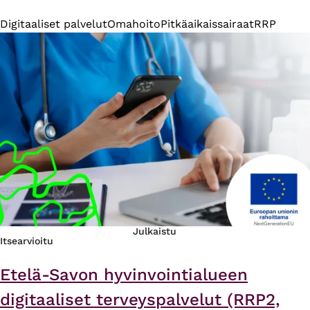
Digitaaliset palvelut
Omahoito
Pitkäaikaissairaat
RRP
Julkaistu
Itsearvioitu
Etelä-Savon hyvinvointialueen
digitaaliset terveyspalvelut (RRP2,