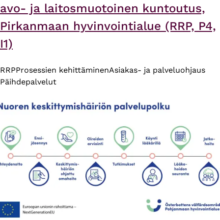
avo- ja laitosmuotoinen kuntoutus,
Pirkanmaan hyvinvointialue (RRP, P4,
I1)
RRP
Prosessien kehittäminen
Asiakas- ja palveluohjaus
Päihdepalvelut