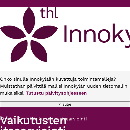
Hyppää pääsisältöön
Onko sinulla Innokylään kuvattuja toimintamalleja?
Muistathan päivittää mallisi Innokylän uuden tietomallin
mukaisiksi.
Tutustu päivitysohjeeseen
× sulje
Vaikutusten
Etusivu
Arvioi
Vaikutusten itsearviointi
Murupolku