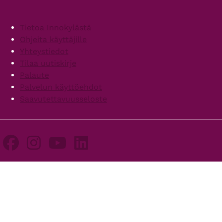
Footer
Tietoa Innokylästä
Ohjeita käyttäjille
Yhteystiedot
Tilaa uutiskirje
Palaute
Palvelun käyttöehdot
Saavutettavuusseloste