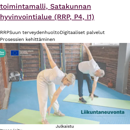
toimintamalli, Satakunnan
hyvinvointialue (RRP, P4, I1)
RRP
Suun terveydenhuolto
Digitaaliset palvelut
Prosessien kehittäminen
Julkaistu