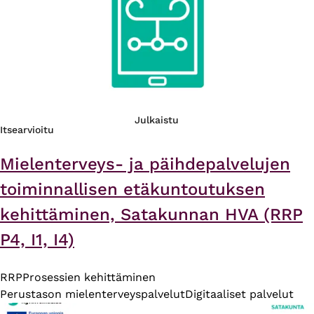
Julkaistu
Itsearvioitu
Mielenterveys- ja päihdepalvelujen
toiminnallisen etäkuntoutuksen
kehittäminen, Satakunnan HVA (RRP
P4, I1, I4)
RRP
Prosessien kehittäminen
Perustason mielenterveyspalvelut
Digitaaliset palvelut