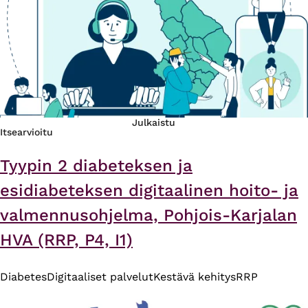
Julkaistu
Itsearvioitu
Tyypin 2 diabeteksen ja
esidiabeteksen digitaalinen hoito- ja
valmennusohjelma, Pohjois-Karjalan
HVA (RRP, P4, I1)
Diabetes
Digitaaliset palvelut
Kestävä kehitys
RRP