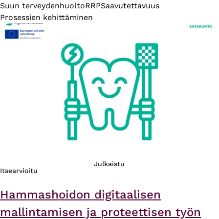
Suun terveydenhuolto
RRP
Saavutettavuus
Prosessien kehittäminen
Julkaistu
Itsearvioitu
Hammashoidon digitaalisen
mallintamisen ja proteettisen työn