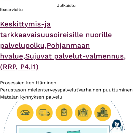
Julkaistu
Itsearvioitu
Keskittymis-ja
tarkkaavaisuusoireisille nuorille
palvelupolku,Pohjanmaan
hvalue,Sujuvat palvelut-valmennus,
(RRP, P4,I1)
Prosessien kehittäminen
Perustason mielenterveyspalvelut
Varhainen puuttuminen
Matalan kynnyksen palvelu