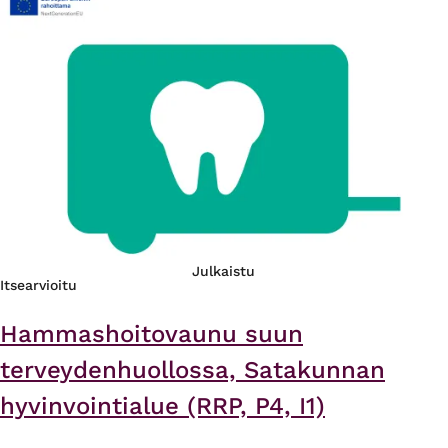
Julkaistu
Itsearvioitu
Hammashoitovaunu suun
terveydenhuollossa, Satakunnan
hyvinvointialue (RRP, P4, I1)