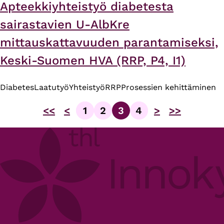
Apteekkiyhteistyö diabetesta
sairastavien U-AlbKre
mittauskattavuuden parantamiseksi,
Keski-Suomen HVA (RRP, P4, I1)
Diabetes
Laatutyö
Yhteistyö
RRP
Prosessien kehittäminen
<<
<
1
2
3
4
>
>>
Sivu
Sivu
Sivu
Sivu
Sivutus