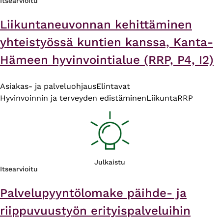
Itsearvioitu
Liikuntaneuvonnan kehittäminen
yhteistyössä kuntien kanssa, Kanta-
Hämeen hyvinvointialue (RRP, P4, I2)
Asiakas- ja palveluohjaus
Elintavat
Hyvinvoinnin ja terveyden edistäminen
Liikunta
RRP
Julkaistu
Itsearvioitu
Palvelupyyntölomake päihde- ja
riippuvuustyön erityispalveluihin