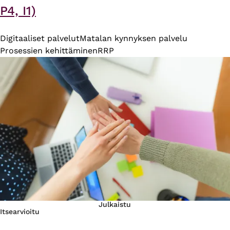
P4, I1)
Digitaaliset palvelut
Matalan kynnyksen palvelu
Prosessien kehittäminen
RRP
Julkaistu
Itsearvioitu