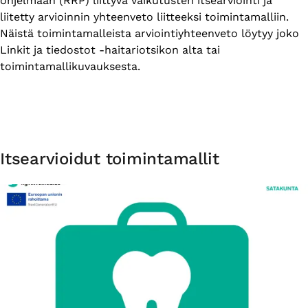
ohjelmaan (RRP) liittyvä vaikutusten itsearviointi ja
liitetty arvioinnin yhteenveto liitteeksi toimintamalliin.
Näistä toimintamalleista arviointiyhteenveto löytyy joko
Linkit ja tiedostot -haitariotsikon alta tai
toimintamallikuvauksesta.
Itsearvioidut toimintamallit