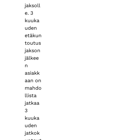
jaksoll
e. 3
kuuka
uden
etäkun
toutus
jakson
jälkee
n
asiakk
aan on
mahdo
llista
jatkaa
3
kuuka
uden
jatkok