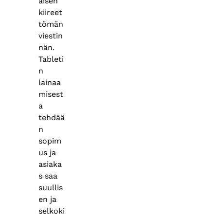
äisen
kiireet
tömän
viestin
nän.
Tableti
n
lainaa
misest
a
tehdää
n
sopim
us ja
asiaka
s saa
suullis
en ja
selkoki