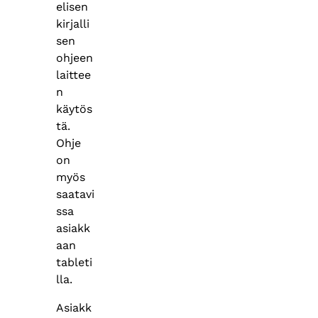
elisen
kirjalli
sen
ohjeen
laittee
n
käytös
tä.
Ohje
on
myös
saatavi
ssa
asiakk
aan
tableti
lla.
Asiakk