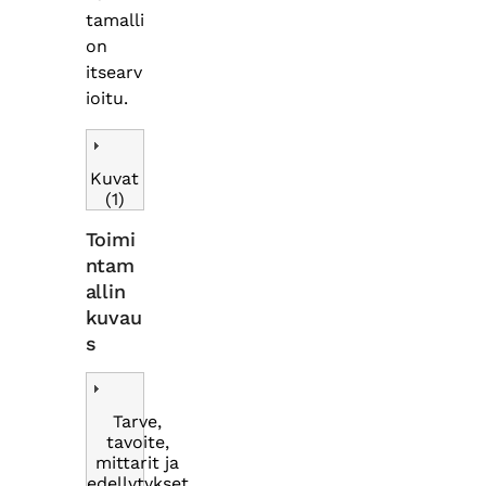
tamalli
on
itsearv
ioitu.
Kuvat
(1)
Toimi
ntam
allin
kuvau
s
Tarve,
tavoite,
mittarit ja
edellytykset