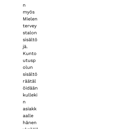
n
myös
Mielen
tervey
stalon
sisältö
jä.
Kunto
utusp
olun
sisältö
räätäl
öidään
kulleki
n
asiakk
aalle
hänen