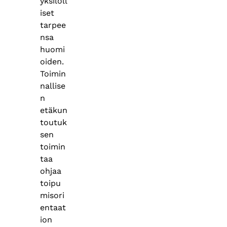
yksilöll
iset
tarpee
nsa
huomi
oiden.
Toimin
nallise
n
etäkun
toutuk
sen
toimin
taa
ohjaa
toipu
misori
entaat
ion