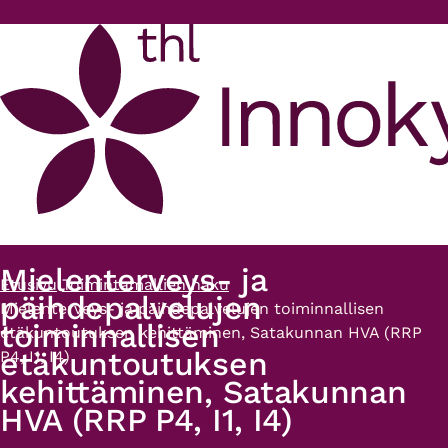
Hyppää pääsisältöön
Mielenterveys- ja
Etusivu
Toimintamallien haku
Murupolku
päihdepalvelujen
Mielenterveys- ja päihdepalvelujen toiminnallisen
toiminnallisen
etäkuntoutuksen kehittäminen, Satakunnan HVA (RRP
etäkuntoutuksen
P4, I1, I4)
kehittäminen, Satakunnan
HVA (RRP P4, I1, I4)