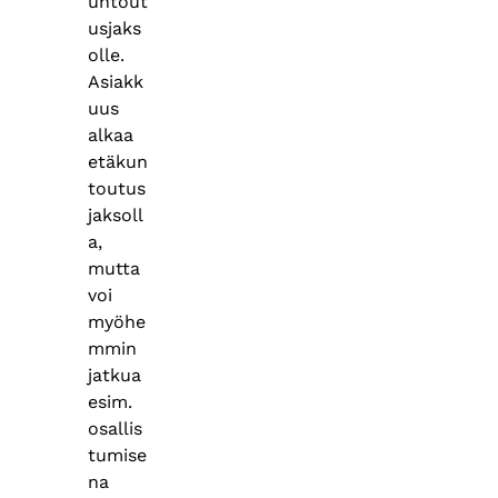
untout
usjaks
olle.
Asiakk
uus
alkaa
etäkun
toutus
jaksoll
a,
mutta
voi
myöhe
mmin
jatkua
esim.
osallis
tumise
na