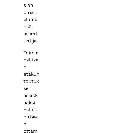
s on
oman
elämä
nsä
asiant
untija.
Toimin
nallise
n
etäkun
toutuk
sen
asiakk
aaksi
hakeu
dutaa
n
ottam