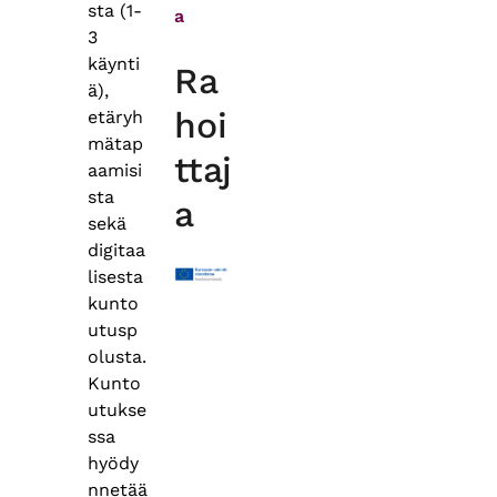
sta (1-
a
3
käynti
Ra
ä),
hoi
etäryh
mätap
ttaj
aamisi
sta
a
sekä
digitaa
lisesta
kunto
utusp
olusta.
Kunto
utukse
ssa
hyödy
nnetää