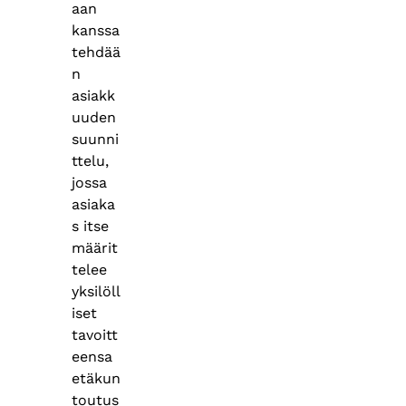
aan
kanssa
tehdää
n
asiakk
uuden
suunni
ttelu,
jossa
asiaka
s itse
määrit
telee
yksilöll
iset
tavoitt
eensa
etäkun
toutus