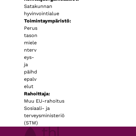
Satakunnan
hyvinvointialue
Toimintaympäristö
Perus
tason
miele
nterv
eys-
ja
päihd
epalv
elut
Rahoittaja
Muu EU-rahoitus
Sosiaali- ja
terveysministeriö
(STM)