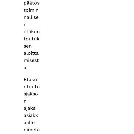
päätös
toimin
nallise
n
etäkun
toutuk
sen
aloitta
misest
a.
Etäku
ntoutu
sjakso
n
ajaksi
asiakk
aalle
nimetä