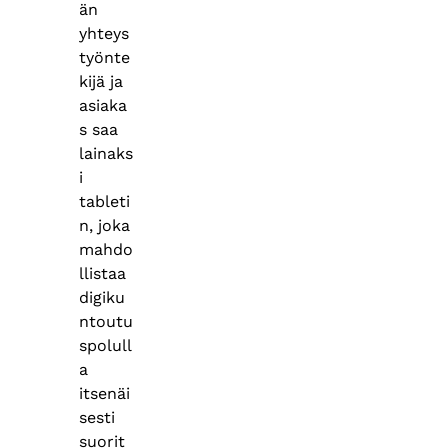
än
yhteys
työnte
kijä ja
asiaka
s saa
lainaks
i
tableti
n, joka
mahdo
llistaa
digiku
ntoutu
spolull
a
itsenäi
sesti
suorit