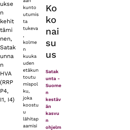
aan
ukse
Ko
kunto
n
utumis
ko
kehit
ta
tukeva
nai
tämi
,
nen,
su
kolme
Satak
n
us
unna
kuuka
uden
n
etäkun
Satak
HVA
toutu
unta -
(RRP
mispol
Suome
P4,
ku,
n
joka
I1, I4)
kestäv
koostu
än
u
kasvu
lähitap
n
aamisi
ohjelm