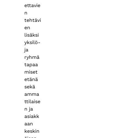
ettavie
n
tehtävi
en
lisäksi
yksilö-
ja
ryhmä
tapaa
miset
etänä
sekä
amma
ttilaise
n ja
asiakk
aan
keskin