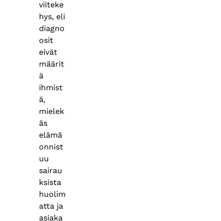
viiteke
hys, eli
diagno
osit
eivät
määrit
ä
ihmist
ä,
mielek
äs
elämä
onnist
uu
sairau
ksista
huolim
atta ja
asiaka