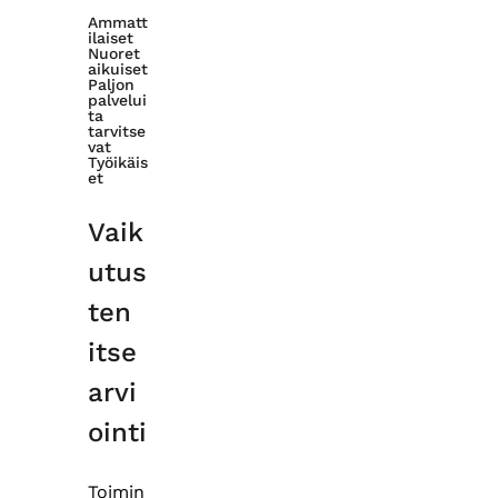
Ammatt
ilaiset
Nuoret
aikuiset
Paljon
palvelui
ta
tarvitse
vat
Työikäis
et
Vaik
utus
ten
itse
arvi
ointi
Toimin