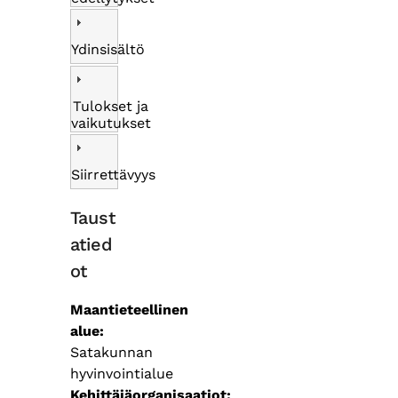
Ydinsisältö
Tulokset ja
vaikutukset
Siirrettävyys
Taust
atied
ot
Maantieteellinen
alue
Satakunnan
hyvinvointialue
Kehittäjäorganisaatiot