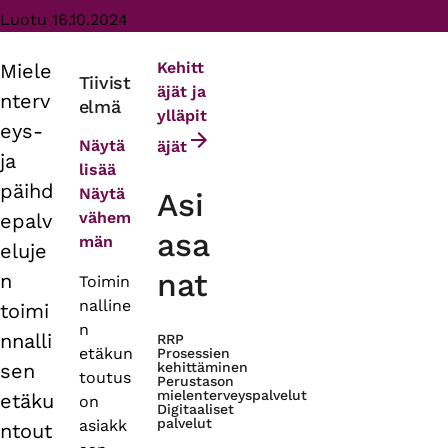
Luotu 16.10.2024
Kehitt
Miele
Primary
Tiivist
äjät ja
nterv
elmä
tabs
ylläpit
eys-
Näytä
äjät
ja
lisää
päihd
Näytä
Asi
vähem
epalv
asa
män
eluje
nat
n
Toimin
nalline
toimi
n
nnalli
RRP
etäkun
Prosessien
sen
kehittäminen
toutus
Perustason
mielenterveyspalvelut
etäku
on
Digitaaliset
palvelut
asiakk
ntout