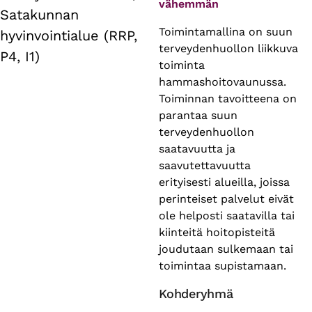
vähemmän
Satakunnan
Toimintamallina on suun
hyvinvointialue (RRP,
terveydenhuollon liikkuva
P4, I1)
toiminta
hammashoitovaunussa.
Toiminnan tavoitteena on
parantaa suun
terveydenhuollon
saatavuutta ja
saavutettavuutta
erityisesti alueilla, joissa
perinteiset palvelut eivät
ole helposti saatavilla tai
kiinteitä hoitopisteitä
joudutaan sulkemaan tai
toimintaa supistamaan.
Kohderyhmä