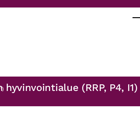
Val
yvinvointialue (RRP, P4, I1)
1)