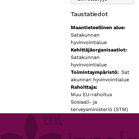
Taustatiedot
Maantieteellinen alue
Satakunnan
hyvinvointialue
Kehittäjäorganisaatiot
Satakunnan
hyvinvointialue
Toimintaympäristö
Sat
akunnan hyvinvointialue
Rahoittaja
Muu EU-rahoitus
Sosiaali- ja
terveysministeriö (STM)