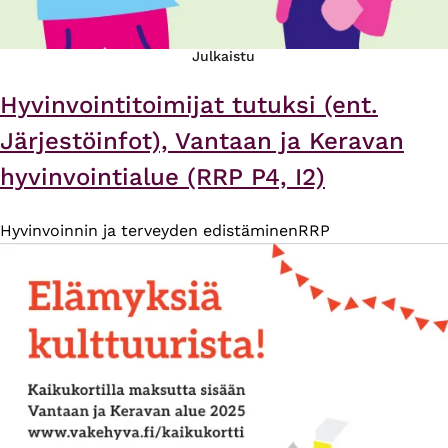
Julkaistu
Hyvinvointitoimijat tutuksi (ent.
Järjestöinfot), Vantaan ja Keravan
hyvinvointialue (RRP P4, I2)
Hyvinvoinnin ja terveyden edistäminen
RRP