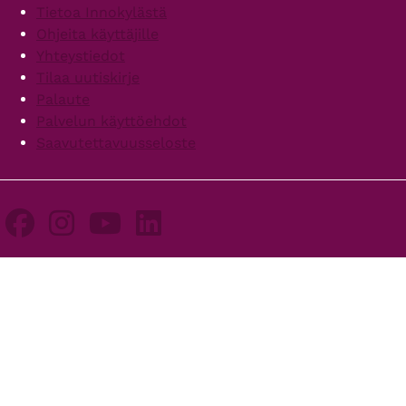
Footer
Tietoa Innokylästä
Ohjeita käyttäjille
Yhteystiedot
Tilaa uutiskirje
Palaute
Palvelun käyttöehdot
Saavutettavuusseloste