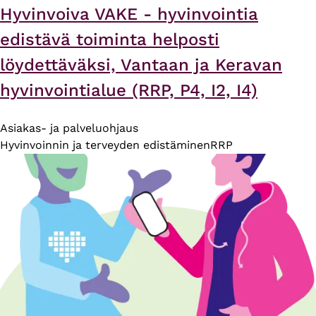
Hyvinvoiva VAKE - hyvinvointia
edistävä toiminta helposti
löydettäväksi, Vantaan ja Keravan
hyvinvointialue (RRP, P4, I2, I4)
Asiakas- ja palveluohjaus
Hyvinvoinnin ja terveyden edistäminen
RRP