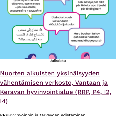
Julkaistu
Nuorten aikuisten yksinäisyyden
vähentämisen verkosto, Vantaan ja
Keravan hyvinvointialue (RRP, P4, I2,
I4)
RRP
Hyvinvoinnin ja terveyden edistäminen