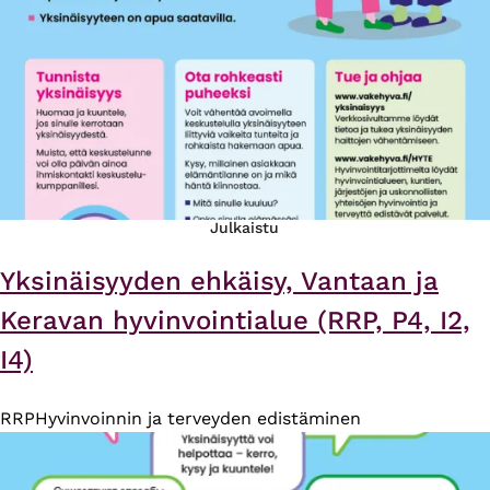
Julkaistu
Yksinäisyyden ehkäisy, Vantaan ja
Keravan hyvinvointialue (RRP, P4, I2,
I4)
RRP
Hyvinvoinnin ja terveyden edistäminen