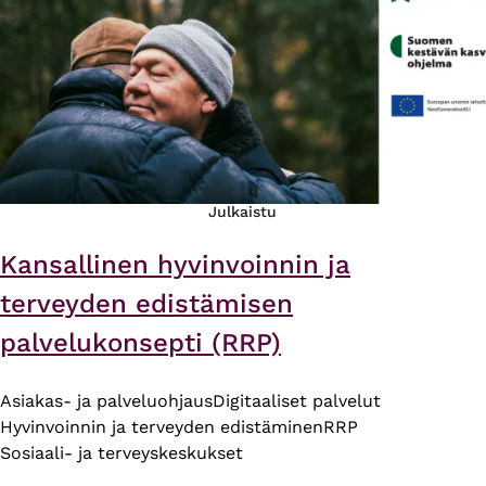
Julkaistu
Kansallinen hyvinvoinnin ja
terveyden edistämisen
palvelukonsepti (RRP)
Asiakas- ja palveluohjaus
Digitaaliset palvelut
Hyvinvoinnin ja terveyden edistäminen
RRP
Sosiaali- ja terveyskeskukset