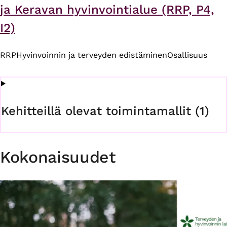
ja Keravan hyvinvointialue (RRP, P4,
I2)
RRP
Hyvinvoinnin ja terveyden edistäminen
Osallisuus
Kehitteillä olevat toimintamallit (1)
Kokonaisuudet