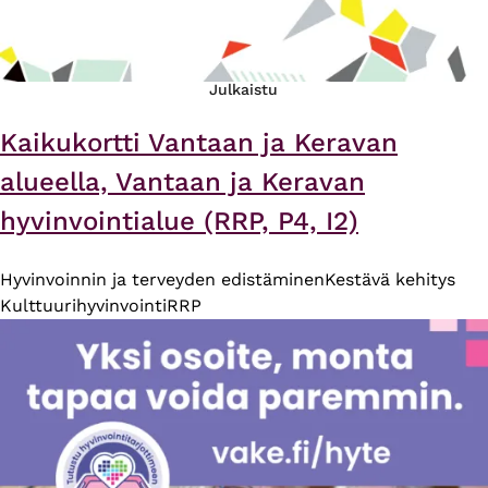
Julkaistu
Kaikukortti Vantaan ja Keravan
alueella, Vantaan ja Keravan
hyvinvointialue (RRP, P4, I2)
Hyvinvoinnin ja terveyden edistäminen
Kestävä kehitys
Kulttuurihyvinvointi
RRP