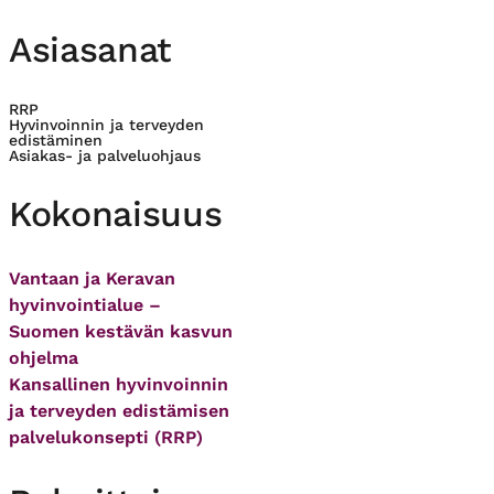
Asiasanat
RRP
Hyvinvoinnin ja terveyden
edistäminen
Asiakas- ja palveluohjaus
Kokonaisuus
Vantaan ja Keravan
hyvinvointialue –
Suomen kestävän kasvun
ohjelma
Kansallinen hyvinvoinnin
ja terveyden edistämisen
palvelukonsepti (RRP)