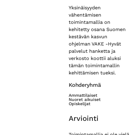
Yksinäisyyden
vähentämisen
toimintamallia on
kehitetty osana Suomen
kestävän kasvun
ohjelman VAKE -Hyvät
palvelut hanketta ja
verkosto koottii aluksi
tämän toimintamallin
kehittämisen tueksi.
Kohderyhmä
Ammattilaiset
Nuoret aikuiset
Opiskelijat
Arviointi
Toimintamallia ei ole vielä