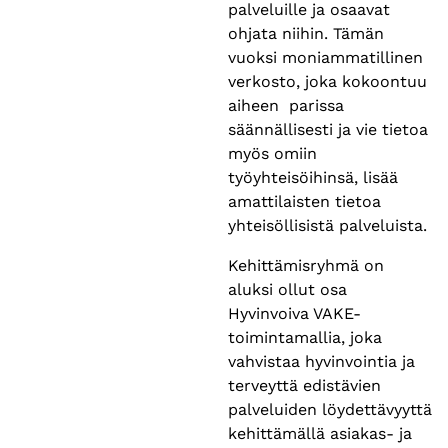
palveluille ja osaavat
ohjata niihin. Tämän
vuoksi moniammatillinen
verkosto, joka kokoontuu
aiheen parissa
säännällisesti ja vie tietoa
myös omiin
työyhteisöihinsä, lisää
amattilaisten tietoa
yhteisöllisistä palveluista.
Kehittämisryhmä on
aluksi ollut osa
Hyvinvoiva VAKE-
toimintamallia, joka
vahvistaa hyvinvointia ja
terveyttä edistävien
palveluiden löydettävyyttä
kehittämällä asiakas- ja