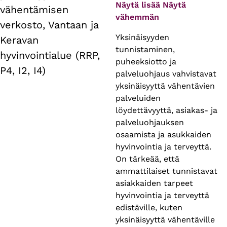
tabs
Näytä lisää
Näytä
vähentämisen
vähemmän
verkosto, Vantaan ja
Yksinäisyyden
Keravan
tunnistaminen,
hyvinvointialue (RRP,
puheeksiotto ja
P4, I2, I4)
palveluohjaus vahvistavat
yksinäisyyttä vähentävien
palveluiden
löydettävyyttä, asiakas- ja
palveluohjauksen
osaamista ja asukkaiden
hyvinvointia ja terveyttä.
On tärkeää, että
ammattilaiset tunnistavat
asiakkaiden tarpeet
hyvinvointia ja terveyttä
edistäville, kuten
yksinäisyyttä vähentäville