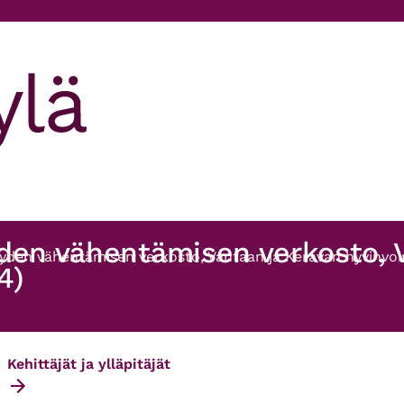
yden vähentämisen verkosto, 
yden vähentämisen verkosto, Vantaan ja Keravan hyvinvoint
4)
Kehittäjät ja ylläpitäjät