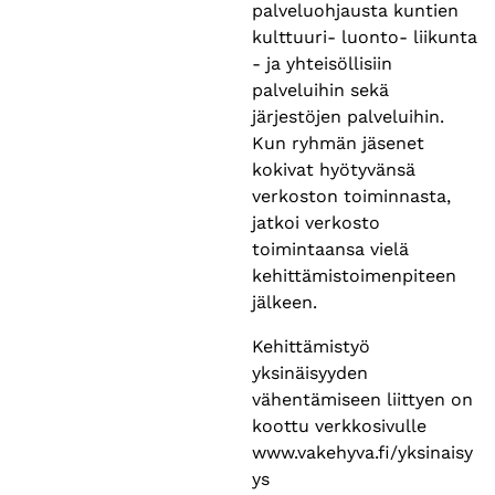
palveluohjausta kuntien
kulttuuri- luonto- liikunta
- ja yhteisöllisiin
palveluihin sekä
järjestöjen palveluihin.
Kun ryhmän jäsenet
kokivat hyötyvänsä
verkoston toiminnasta,
jatkoi verkosto
toimintaansa vielä
kehittämistoimenpiteen
jälkeen.
Kehittämistyö
yksinäisyyden
vähentämiseen liittyen on
koottu verkkosivulle
www.vakehyva.fi/yksinaisy
ys