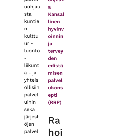
uohjau
a
sta
Kansal
kuntie
linen
n
hyvinv
kulttu
oinnin
uri-
ja
luonto
tervey
-
den
liikunt
edistä
a - ja
misen
yhteis
palvel
öllisiin
ukons
palvel
epti
uihin
(RRP)
sekä
järjest
Ra
öjen
hoi
palvel