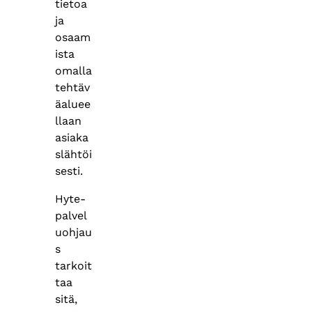
tietoa
ja
osaam
ista
omalla
tehtäv
äaluee
llaan
asiaka
slähtöi
sesti.
Hyte-
palvel
uohjau
s
tarkoit
taa
sitä,