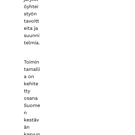
öyhtei
styön
tavoitt
eita ja
suunni
telmia.
Toimin
tamalli
a on
kehite
tty
osana
Suome
n
kestäv
än
kasvun