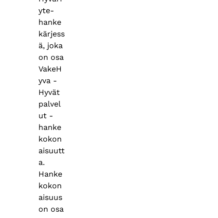
yte-
hanke
kärjess
ä, joka
on osa
VakeH
yva -
Hyvät
palvel
ut -
hanke
kokon
aisuutt
a.
Hanke
kokon
aisuus
on osa