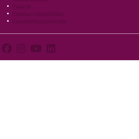
Palaute
Palvelun käyttöehdot
Saavutettavuusseloste