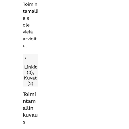
Toimin
tamalli
a ei
ole
vielä
arvioit
u.
Linkit
(3),
Kuvat
(2)
Toimi
ntam
allin
kuvau
s