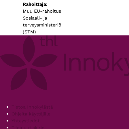
Rahoittaja
Muu EU-rahoitus
Sosiaali- ja
terveysministeriö
(STM)
Footer
Tietoa Innokylästä
Ohjeita käyttäjille
Yhteystiedot
Tilaa uutiskirje