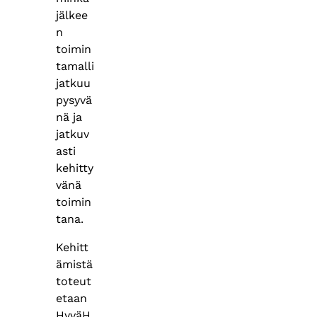
jälkee
n
toimin
tamalli
jatkuu
pysyvä
nä ja
jatkuv
asti
kehitty
vänä
toimin
tana.
Kehitt
ämistä
toteut
etaan
HyväH