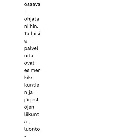
osaava
t
ohjata
niihin.
Tällaisi
a
palvel
uita
ovat
esimer
kiksi
kuntie
n ja
järjest
öjen
liikunt
a-,
luonto
-,