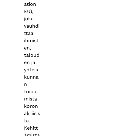
ation
EU),
joka
vauhdi
ttaa
ihmist
en,
taloud
en ja
yhteis
kunna
n
toipu
mista
koron
akriisis
tä.
Kehitt
ämistä