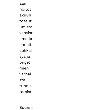
ään
hoitot
akuun
toteut
umista
vahvist
amalla
ennalt
aehkäi
syä ja
ongel
mien
varhai
sta
tunnis
tamist
a.
Suunni