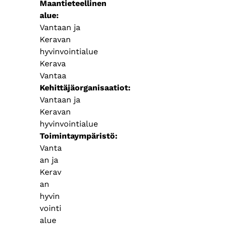
Maantieteellinen
alue
Vantaan ja
Keravan
hyvinvointialue
Kerava
Vantaa
Kehittäjäorganisaatiot
Vantaan ja
Keravan
hyvinvointialue
Toimintaympäristö
Vanta
an ja
Kerav
an
hyvin
vointi
alue