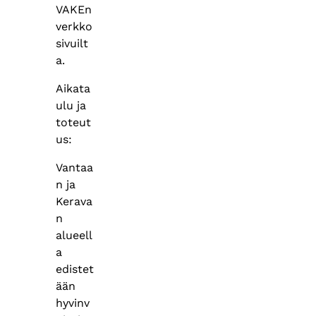
VAKEn
verkko
sivuilt
a.
Aikata
ulu ja
toteut
us:
Vantaa
n ja
Kerava
n
alueell
a
edistet
ään
hyvinv