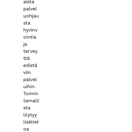
aista
palvel
uohjau
sta
hyvinv
ointia
ja
tervey
ttä
edistä
viin
palvel
uihin.
Toimin
tamalli
sta
löytyy
lisätiet
oa