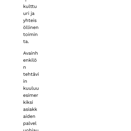
kulttu
uri ja
yhteis
öllinen
toimin
ta.
Avainh
enkilö
n
tehtävi
in
kuuluu
esimer
kiksi
asiakk
aiden
palvel
uohjau