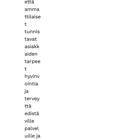
että
amma
ttilaise
t
tunnis
tavat
asiakk
aiden
tarpee
t
hyvinv
ointia
ja
tervey
ttä
edistä
ville
palvel
uille ja