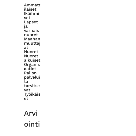
Ammatt
ilaiset
Ikäihmi
set
Lapset
ja
varhais
nuoret
Maahan
muuttaj
at
Nuoret
Nuoret
aikuiset
Organis
aatiot
Paljon
palvelui
ta
tarvitse
vat
Työikäis
et
Arvi
ointi