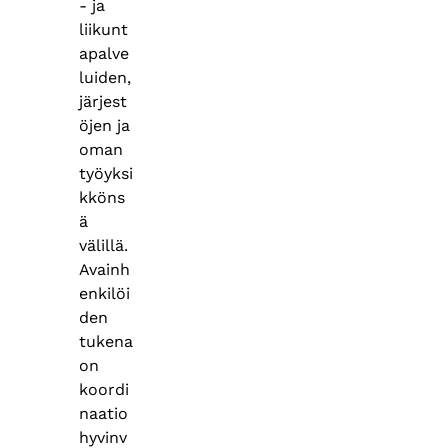
- ja
liikunt
apalve
luiden,
järjest
öjen ja
oman
työyksi
kköns
ä
välillä.
Avainh
enkilöi
den
tukena
on
koordi
naatio
hyvinv