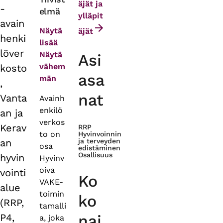
äjät ja
-
elmä
tabs
ylläpit
avain
Näytä
äjät
henki
lisää
löver
Näytä
Asi
vähem
kosto
asa
män
,
nat
Vanta
Avainh
enkilö
an ja
verkos
Kerav
RRP
to on
Hyvinvoinnin
an
ja terveyden
osa
edistäminen
Osallisuus
hyvin
Hyvinv
oiva
vointi
Ko
VAKE-
alue
toimin
ko
(RRP,
tamalli
P4,
nai
a, joka