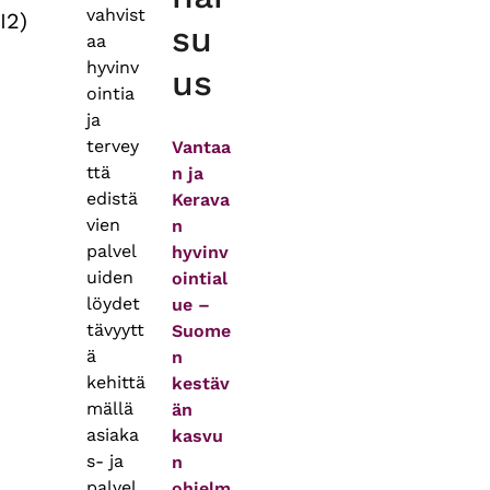
vahvist
I2)
su
aa
hyvinv
us
ointia
ja
tervey
Vantaa
ttä
n ja
edistä
Kerava
vien
n
palvel
hyvinv
uiden
ointial
löydet
ue –
tävyytt
Suome
ä
n
kehittä
kestäv
mällä
än
asiaka
kasvu
s- ja
n
palvel
ohjelm