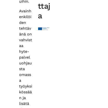
uihin.
ttaj
Avainh
a
enkilöi
den
tehtäv
änä on
vahvist
aa
hyte-
palvel
uohjau
sta
omass
a
työyksi
kössää
n ja
lisätä