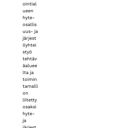
ointial
ueen
hyte-
osallis
uus- ja
järjest
öyhtei
styö
tehtäv
äaluee
lta ja
toimin
tamalli
on
liitetty
osaksi
hyte-
ja
järjest