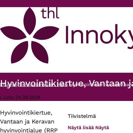
Hyppää pääsisältöön
Hyvinvointikiertue, Vantaan j
Etusivu
Toimintamallien haku
Hyvinvointikiertue, Vantaan
Murupolku
Luotu 24.09.2024
Hyvinvointikiertue,
Primary
Tiivistelmä
Vantaan ja Keravan
tabs
Näytä lisää
Näytä
hyvinvointialue (RRP