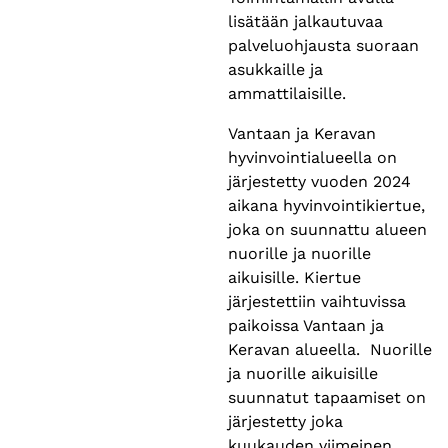
lisätään jalkautuvaa
palveluohjausta suoraan
asukkaille ja
ammattilaisille.
Vantaan ja Keravan
hyvinvointialueella on
järjestetty vuoden 2024
aikana hyvinvointikiertue,
joka on suunnattu alueen
nuorille ja nuorille
aikuisille. Kiertue
järjestettiin vaihtuvissa
paikoissa Vantaan ja
Keravan alueella. Nuorille
ja nuorille aikuisille
suunnatut tapaamiset on
järjestetty joka
kuukauden viimeinen