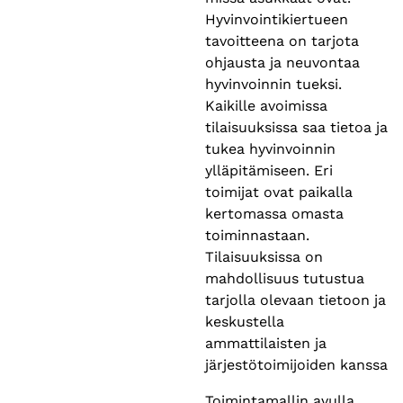
Hyvinvointikiertueen
tavoitteena on tarjota
ohjausta ja neuvontaa
hyvinvoinnin tueksi.
Kaikille avoimissa
tilaisuuksissa saa tietoa ja
tukea hyvinvoinnin
ylläpitämiseen. Eri
toimijat ovat paikalla
kertomassa omasta
toiminnastaan.
Tilaisuuksissa on
mahdollisuus tutustua
tarjolla olevaan tietoon ja
keskustella
ammattilaisten ja
järjestötoimijoiden kanssa
Toimintamallin avulla