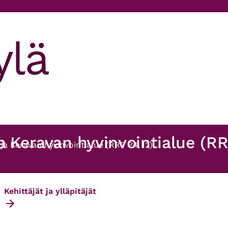
a Keravan hyvinvointialue (RR
 ja Keravan hyvinvointialue (RRP P4, I2)
Kehittäjät ja ylläpitäjät