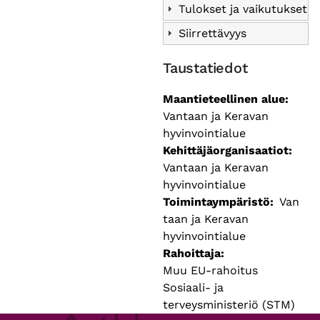
Tulokset ja vaikutukset
Siirrettävyys
Taustatiedot
Maantieteellinen alue
Vantaan ja Keravan
hyvinvointialue
Kehittäjäorganisaatiot
Vantaan ja Keravan
hyvinvointialue
Toimintaympäristö
Van
taan ja Keravan
hyvinvointialue
Rahoittaja
Muu EU-rahoitus
Sosiaali- ja
terveysministeriö (STM)