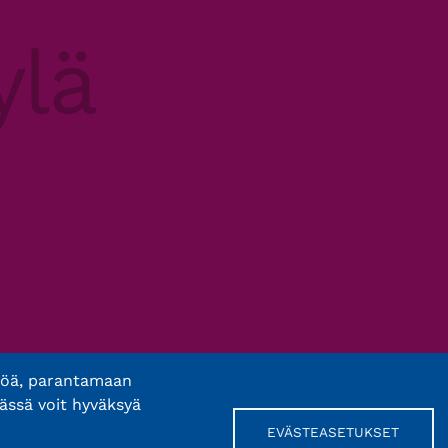
töä, parantamaan
ässä voit hyväksyä
EVÄSTEASETUKSET