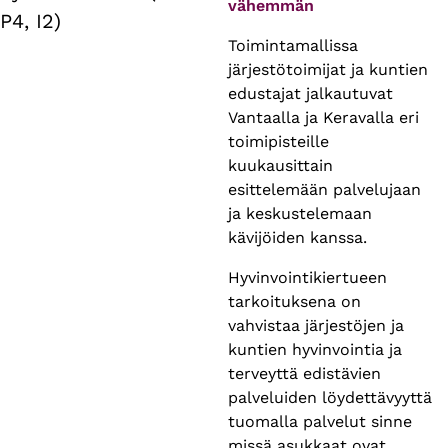
vähemmän
P4, I2)
Toimintamallissa
järjestötoimijat ja kuntien
edustajat jalkautuvat
Vantaalla ja Keravalla eri
toimipisteille
kuukausittain
esittelemään palvelujaan
ja keskustelemaan
kävijöiden kanssa.
Hyvinvointikiertueen
tarkoituksena on
vahvistaa järjestöjen ja
kuntien hyvinvointia ja
terveyttä edistävien
palveluiden löydettävyyttä
tuomalla palvelut sinne
missä asukkaat ovat.