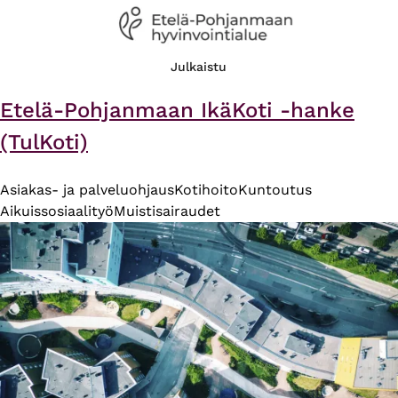
Julkaistu
Etelä-Pohjanmaan IkäKoti -hanke
(TulKoti)
Asiakas- ja palveluohjaus
Kotihoito
Kuntoutus
Aikuissosiaalityö
Muistisairaudet