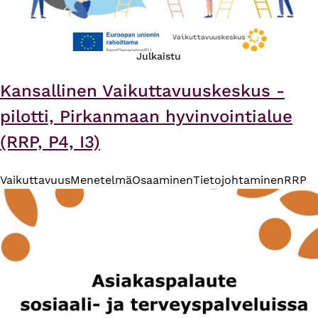
Julkaistu
Kansallinen Vaikuttavuuskeskus -
pilotti, Pirkanmaan hyvinvointialue
(RRP, P4, I3)
Vaikuttavuus
Menetelmä
Osaaminen
Tietojohtaminen
RRP