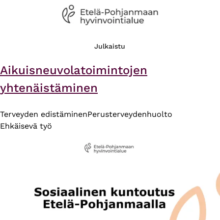
Julkaistu
Aikuisneuvolatoimintojen
yhtenäistäminen
Terveyden edistäminen
Perusterveydenhuolto
Ehkäisevä työ