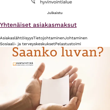
Julkaistu
Yhtenäiset asiakasmaksut
Asiakaslähtöisyys
Tietojohtaminen
Johtaminen
Sosiaali- ja terveyskeskukset
Pelastustoimi