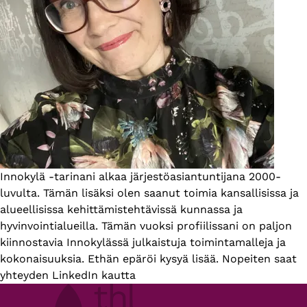
Esittelyteksti
Innokylä -tarinani alkaa järjestöasiantuntijana 2000-
luvulta. Tämän lisäksi olen saanut toimia kansallisissa ja
alueellisissa kehittämistehtävissä kunnassa ja
hyvinvointialueilla. Tämän vuoksi profiilissani on paljon
kiinnostavia Innokylässä julkaistuja toimintamalleja ja
kokonaisuuksia. Ethän epäröi kysyä lisää. Nopeiten saat
yhteyden LinkedIn kautta