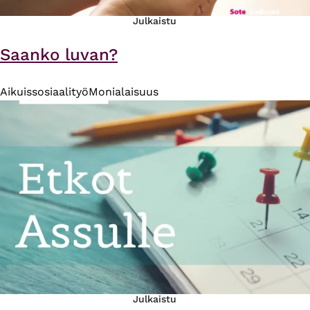
Julkaistu
Saanko luvan?
Aikuissosiaalityö
Monialaisuus
Julkaistu