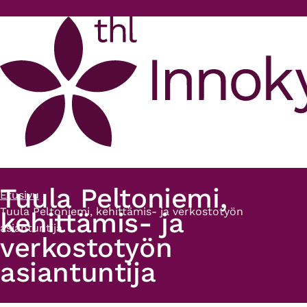
Hyppää pääsisältöön
Tuula Peltoniemi,
Etusivu
Murupolku
Tuula Peltoniemi, kehittämis- ja verkostotyön
kehittämis- ja
asiantuntija
verkostotyön
asiantuntija