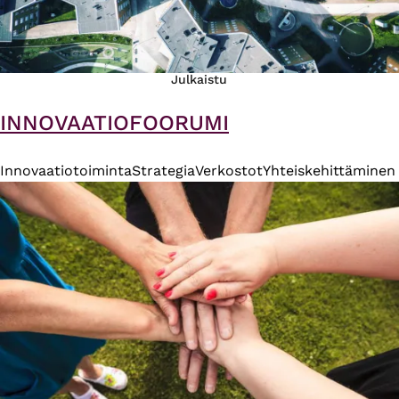
Julkaistu
INNOVAATIOFOORUMI
Innovaatiotoiminta
Strategia
Verkostot
Yhteiskehittäminen