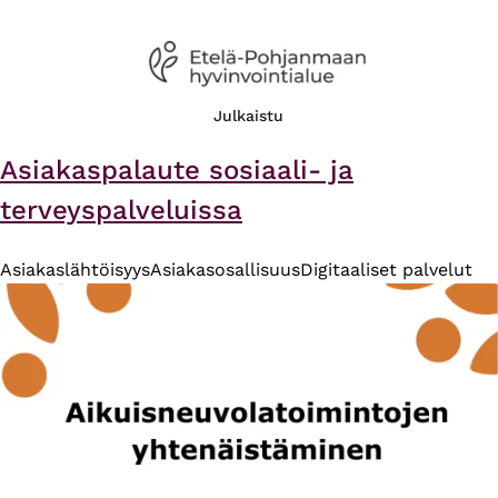
Julkaistu
Asiakaspalaute sosiaali- ja
terveyspalveluissa
Asiakaslähtöisyys
Asiakasosallisuus
Digitaaliset palvelut