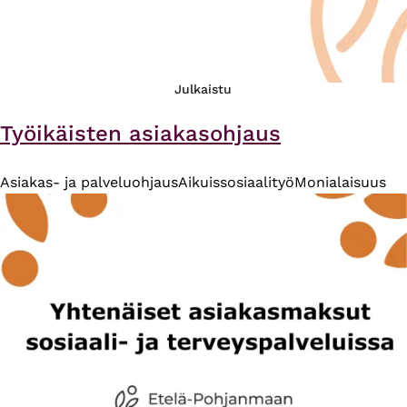
Julkaistu
Työikäisten asiakasohjaus
Asiakas- ja palveluohjaus
Aikuissosiaalityö
Monialaisuus