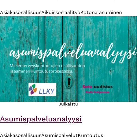
Asiakasosallisuus
Aikuissosiaalityö
Kotona asuminen
Julkaistu
Asumispalveluanalyysi
Asiakasosallisuus
Asumispalvelut
Kuntoutus