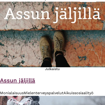
Julkaistu
Assun jäljillä
Monialaisuus
Mielenterveyspalvelut
Aikuissosiaalityö