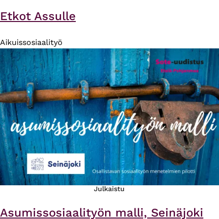
Etkot Assulle
Aikuissosiaalityö
Julkaistu
Asumissosiaalityön malli, Seinäjoki