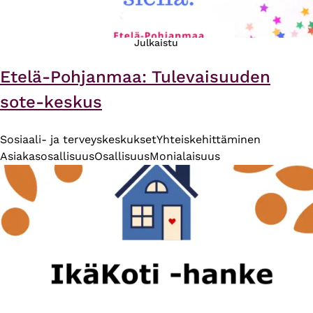
Julkaistu
Etelä-Pohjanmaa: Tulevaisuuden
sote-keskus
Sosiaali- ja terveyskeskukset
Yhteiskehittäminen
Asiakasosallisuus
Osallisuus
Monialaisuus