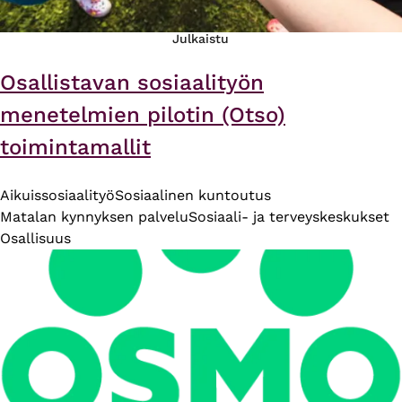
Julkaistu
Osallistavan sosiaalityön
menetelmien pilotin (Otso)
toimintamallit
Aikuissosiaalityö
Sosiaalinen kuntoutus
Matalan kynnyksen palvelu
Sosiaali- ja terveyskeskukset
Osallisuus