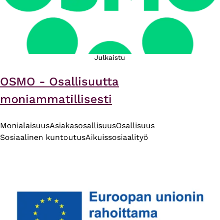
Julkaistu
OSMO - Osallisuutta
moniammatillisesti
Monialaisuus
Asiakasosallisuus
Osallisuus
Sosiaalinen kuntoutus
Aikuissosiaalityö