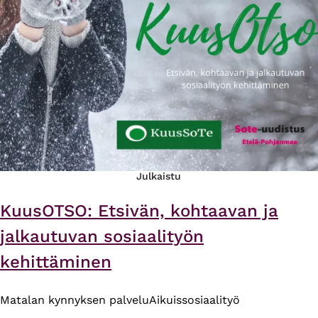
Julkaistu
KuusOTSO: Etsivän, kohtaavan ja
jalkautuvan sosiaalityön
kehittäminen
Matalan kynnyksen palvelu
Aikuissosiaalityö