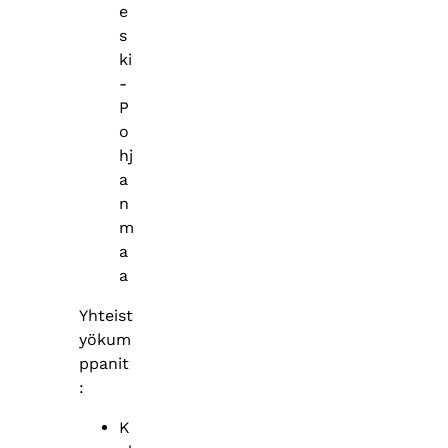
e
s
ki
-
P
o
hj
a
n
m
a
a
Yhteist
yökum
ppanit
:
K