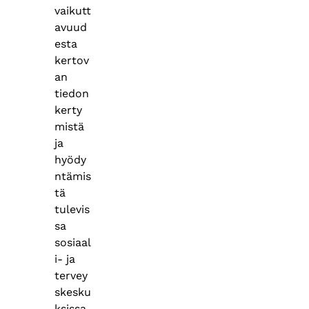
vaikutt
avuud
esta
kertov
an
tiedon
kerty
mistä
ja
hyödy
ntämis
tä
tulevis
sa
sosiaal
i- ja
tervey
skesku
ksissa.