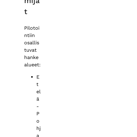
mija
t
Pilotoi
ntiin
osallis
tuvat
hanke
alueet:
E
t
el
ä
-
P
o
hj
a