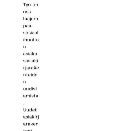
Työ on
osa
laajem
paa
sosiaal
ihuollo
n
asiaka
sasiaki
rjarake
nteide
n
uudist
amista
.
Uudet
asiakirj
araken
teet