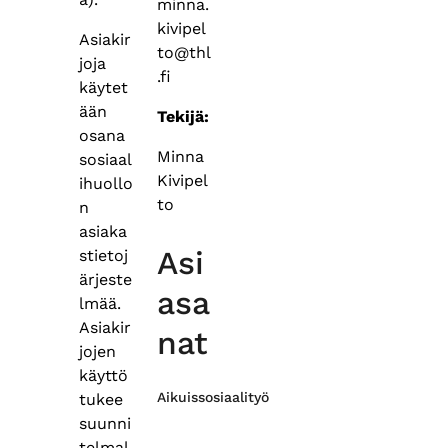
minna.
kivipel
Asiakir
to@thl
joja
.fi
käytet
ään
Tekijä:
osana
Minna
sosiaal
Kivipel
ihuollo
to
n
asiaka
Asi
stietoj
ärjeste
asa
lmää.
Asiakir
nat
jojen
käyttö
Aikuissosiaalityö
tukee
suunni
telmal