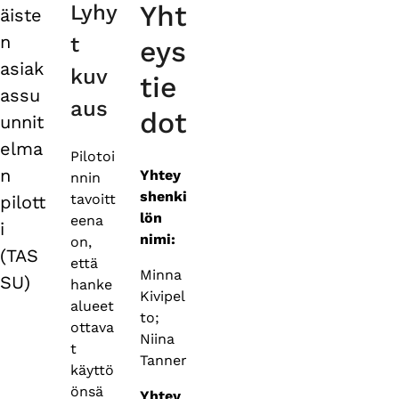
Yht
Lyhy
äiste
tabs
n
t
eys
asiak
kuv
tie
assu
aus
dot
unnit
elma
Pilotoi
n
Yhtey
nnin
shenki
tavoitt
pilott
lön
eena
i
nimi:
on,
(TAS
että
Minna
SU)
hanke
Kivipel
alueet
to;
ottava
Niina
t
Tanner
käyttö
önsä
Yhtey