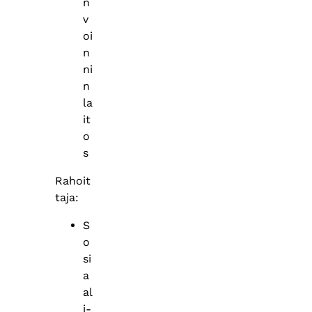
n
v
oi
n
ni
n
la
it
o
s
Rahoit
taja:
S
o
si
a
al
i-