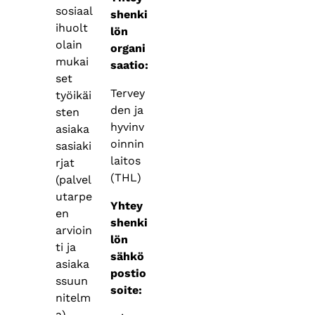
sosiaal
shenki
ihuolt
lön
olain
organi
mukai
saatio:
set
Tervey
työikäi
den ja
sten
hyvinv
asiaka
oinnin
sasiaki
laitos
rjat
(THL)
(palvel
utarpe
Yhtey
en
shenki
arvioin
lön
ti ja
sähkö
asiaka
postio
ssuun
soite:
nitelm
a).