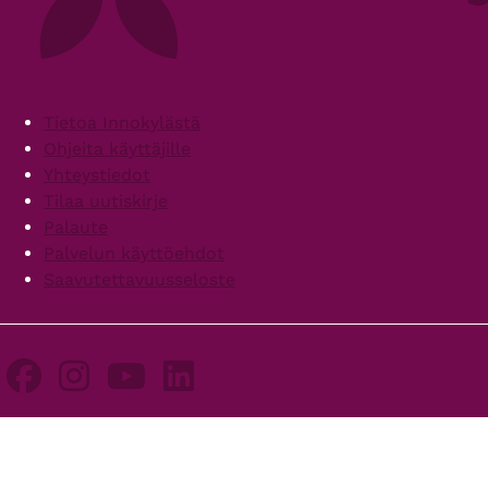
Footer
Tietoa Innokylästä
Ohjeita käyttäjille
Yhteystiedot
Tilaa uutiskirje
Palaute
Palvelun käyttöehdot
Saavutettavuusseloste