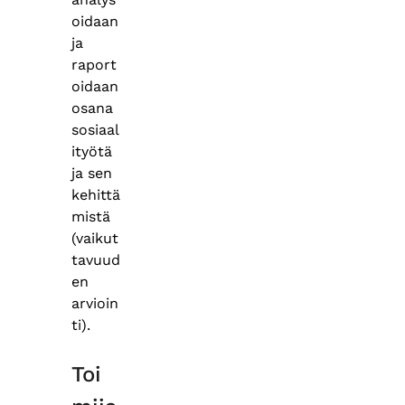
oidaan
ja
raport
oidaan
osana
sosiaal
ityötä
ja sen
kehittä
mistä
(vaikut
tavuud
en
arvioin
ti).
Toi