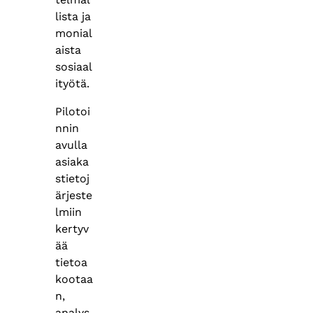
lista ja
monial
aista
sosiaal
ityötä.
Pilotoi
nnin
avulla
asiaka
stietoj
ärjeste
lmiin
kertyv
ää
tietoa
kootaa
n,
analys