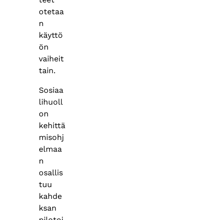
otetaa
n
käyttö
ön
vaiheit
tain.
Sosiaa
lihuoll
on
kehittä
misohj
elmaa
n
osallis
tuu
kahde
ksan
pilotoi