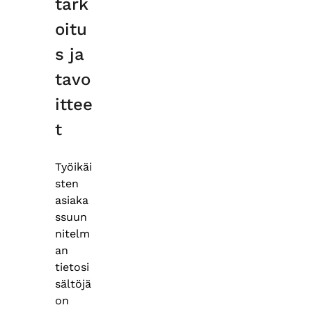
tark
oitu
s ja
tavo
ittee
t
Työikäi
sten
asiaka
ssuun
nitelm
an
tietosi
sältöjä
on