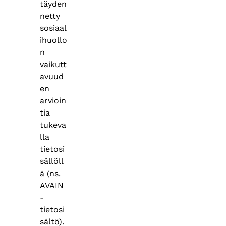
täyden
netty
sosiaal
ihuollo
n
vaikutt
avuud
en
arvioin
tia
tukeva
lla
tietosi
sällöll
ä (ns.
AVAIN
-
tietosi
sältö).