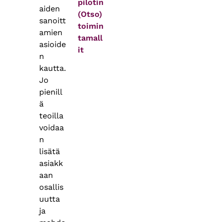
pilotin
aiden
(Otso)
sanoitt
toimin
amien
tamall
asioide
it
n
kautta.
Jo
pienill
ä
teoilla
voidaa
n
lisätä
asiakk
aan
osallis
uutta
ja