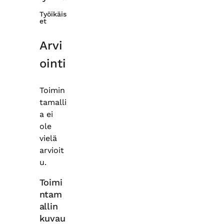
Työikäis
et
Arvi
ointi
Toimin
tamalli
a ei
ole
vielä
arvioit
u.
Toimi
ntam
allin
kuvau