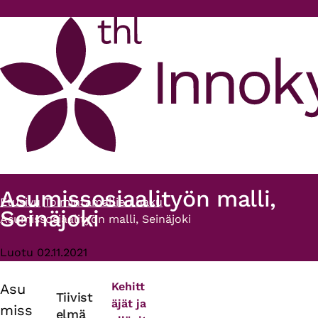
Hyppää pääsisältöön
Asumissosiaalityön malli,
Etusivu
Toimintamallien haku
Murupolku
Seinäjoki
Asumissosiaalityön malli, Seinäjoki
Luotu 02.11.2021
Kehitt
Asu
Primary
Tiivist
äjät ja
miss
elmä