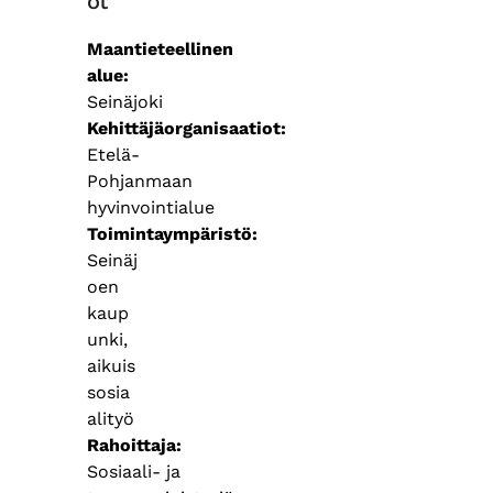
ot
Maantieteellinen
alue
Seinäjoki
Kehittäjäorganisaatiot
Etelä-
Pohjanmaan
hyvinvointialue
Toimintaympäristö
Seinäj
oen
kaup
unki,
aikuis
sosia
alityö
Rahoittaja
Sosiaali- ja