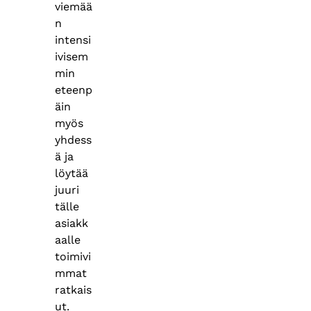
viemää
n
intensi
ivisem
min
eteenp
äin
myös
yhdess
ä ja
löytää
juuri
tälle
asiakk
aalle
toimivi
mmat
ratkais
ut.