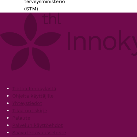
terveysministeriö
(STM)
Footer
Tietoa Innokylästä
Ohjeita käyttäjille
Yhteystiedot
Tilaa uutiskirje
Palaute
Palvelun käyttöehdot
Saavutettavuusseloste