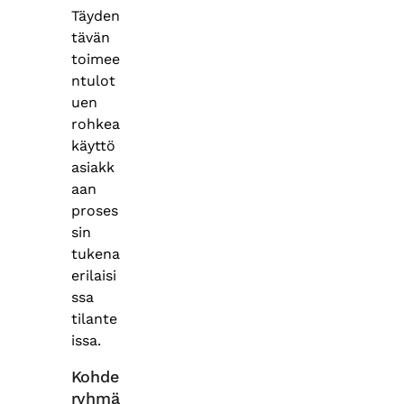
Täyden
tävän
toimee
ntulot
uen
rohkea
käyttö
asiakk
aan
proses
sin
tukena
erilaisi
ssa
tilante
issa.
Kohde
ryhmä