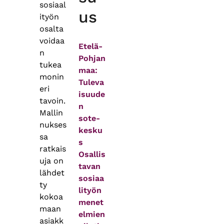
sosiaal
us
ityön
osalta
voidaa
Etelä-
n
Pohjan
tukea
maa:
monin
Tuleva
eri
isuude
tavoin.
n
Mallin
sote-
nukses
kesku
sa
s
ratkais
Osallis
uja on
tavan
lähdet
sosiaa
ty
lityön
kokoa
menet
maan
elmien
asiakk