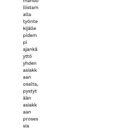
mahdo
llistam
alla
työnte
kijälle
pidem
pi
ajankä
yttö
yhden
asiakk
aan
osalta,
pystyt
ään
asiakk
aan
proses
sia