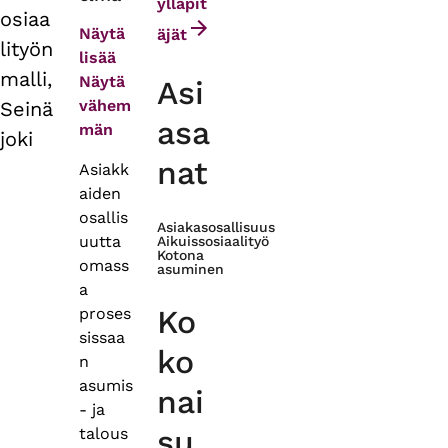
tabs
ylläpit
osiaa
Näytä
äjät
lityön
lisää
malli,
Näytä
Asi
vähem
Seinä
asa
män
joki
nat
Asiakk
aiden
osallis
Asiakasosallisuus
uutta
Aikuissosiaalityö
Kotona
omass
asuminen
a
Ko
proses
sissaa
ko
n
asumis
nai
- ja
su
talous