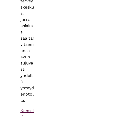
tervey
skesku
s,
jossa
asiaka
s
saa tar
vitsem
ansa
avun
sujuva
sti
yhdell
ä
yhteyd
enotol
la.
Kansal