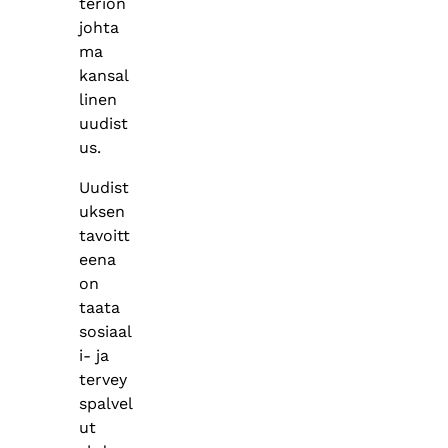
teriön
johta
ma
kansal
linen
uudist
us.
Uudist
uksen
tavoitt
eena
on
taata
sosiaal
i- ja
tervey
spalvel
ut