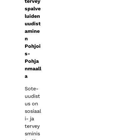
tervey
spalve
luiden
uudist
amine
n
Pohjoi
s-
Pohja
nmaall
a
Sote-
uudist
us on
sosiaal
i- ja
tervey
sminis