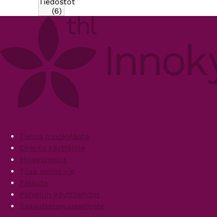
Tiedostot
(6)
Footer
Tietoa Innokylästä
Ohjeita käyttäjille
Yhteystiedot
Tilaa uutiskirje
Palaute
Palvelun käyttöehdot
Saavutettavuusseloste