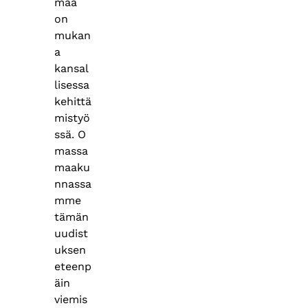
maa
on
mukan
a
kansal
lisessa
kehittä
mistyö
ssä. O
massa
maaku
nnassa
mme
tämän
uudist
uksen
eteenp
äin
viemis