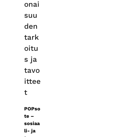
onai
suu
den
tark
oitu
s ja
tavo
ittee
t
POPso
te –
sosiaa
li- ja