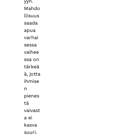
yyn.
Mahdo
llisuus
saada
apua
varhai
sessa
vaihee
ssa on
tärkeä
ä, jotta
ihmise
n
pienes
tä
vaivast
a ei
kasva
suuri.