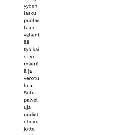
yyden
lasku
puoles
taan
vähent
ää
työikäi
sten
määrä
ä ja
verotu
loja.
Sote-
palvel
uja
uudist
etaan,
jotta