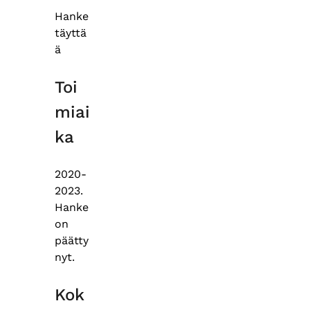
Hanke
täyttä
ä
Toi
miai
ka
2020-
2023.
Hanke
on
päätty
nyt.
Kok