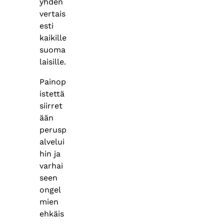
yhden
vertais
esti
kaikille
suoma
laisille.
Painop
istettä
siirret
ään
perusp
alvelui
hin ja
varhai
seen
ongel
mien
ehkäis