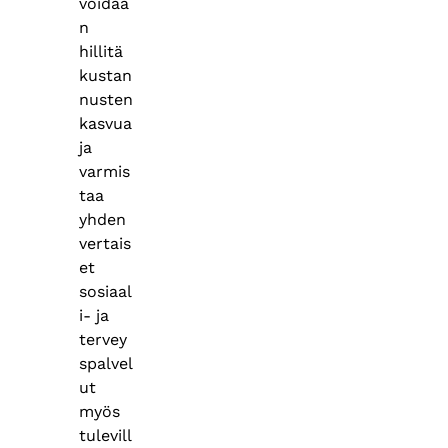
voidaa
n
hillitä
kustan
nusten
kasvua
ja
varmis
taa
yhden
vertais
et
sosiaal
i- ja
tervey
spalvel
ut
myös
tulevill