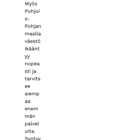
Myös
Pohjoi
s-
Pohjan
maalla
väestö
ikäänt
yy
nopea
sti ja
tarvits
ee
aiemp
aa
enem
män
palvel
uita.
Syntyv