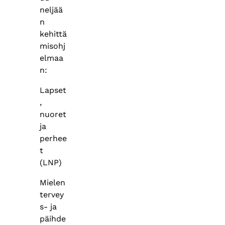
neljää
n
kehittä
misohj
elmaa
n:
Lapset
,
nuoret
ja
perhee
t
(LNP)
Mielen
tervey
s- ja
päihde