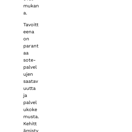
mukan
a.
Tavoitt
eena
on
parant
aa
sote-
palvel
ujen
saatav
uutta
ja
palvel
ukoke
musta.
Kehitt
ämisty