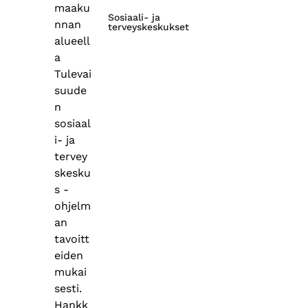
maaku
Sosiaali- ja
nnan
terveyskeskukset
alueell
a
Tulevai
suude
n
sosiaal
i- ja
tervey
skesku
s -
ohjelm
an
tavoitt
eiden
mukai
sesti.
Hankk