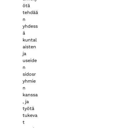
ötä
tehdää
n
yhdess
ä
kuntal
aisten
ja
useide
n
sidosr
yhmie
n
kanssa
, ja
työtä
tukeva
t