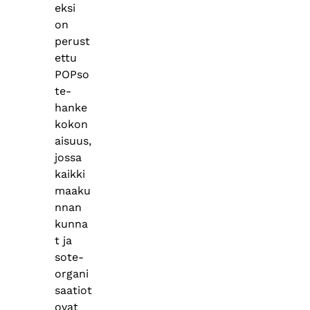
eksi
on
perust
ettu
POPso
te-
hanke
kokon
aisuus,
jossa
kaikki
maaku
nnan
kunna
t ja
sote-
organi
saatiot
ovat