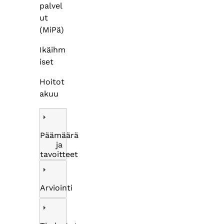
palvel
ut
(MiPä)
Ikäihm
iset
Hoitot
akuu
Päämäärä
ja
tavoitteet
Arviointi