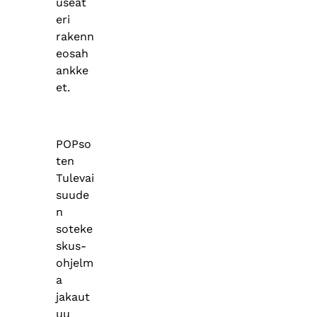
useat
eri
rakenn
eosah
ankke
et.
POPso
ten
Tulevai
suude
n
soteke
skus-
ohjelm
a
jakaut
uu