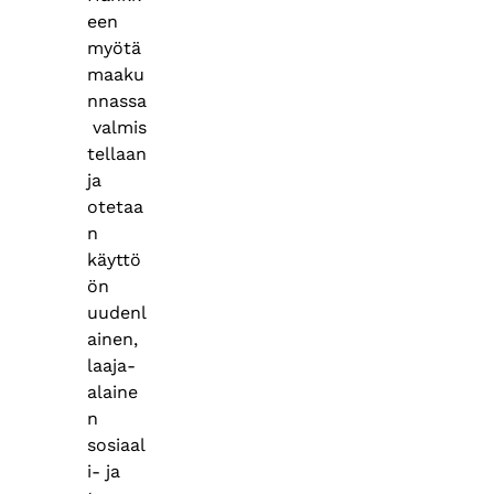
een
myötä
maaku
nnassa
valmis
tellaan
ja
otetaa
n
käyttö
ön
uudenl
ainen,
laaja-
alaine
n
sosiaal
i- ja