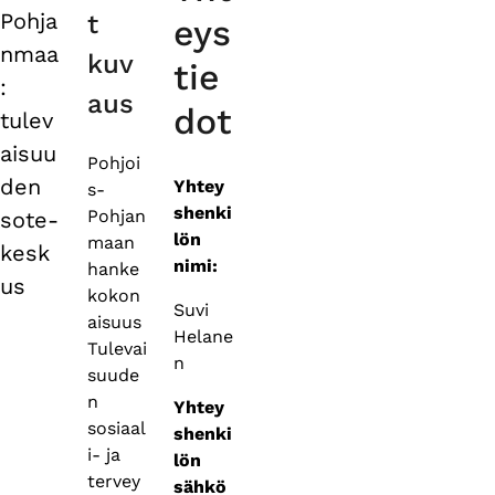
tabs
Pohja
t
eys
nmaa
kuv
tie
:
aus
dot
tulev
aisuu
Pohjoi
den
Yhtey
s-
shenki
Pohjan
sote-
lön
maan
kesk
nimi:
hanke
us
kokon
Suvi
aisuus
Helane
Tulevai
n
suude
n
Yhtey
sosiaal
shenki
i- ja
lön
tervey
sähkö